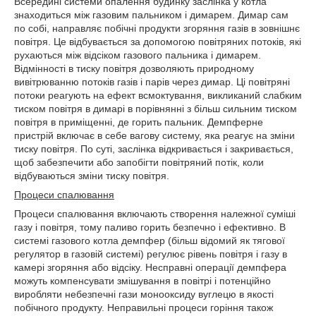
Всередині системи опалення будинку заслінка у котла
знаходиться між газовим пальником і димарем. Димар сам
по собі, направляє побічні продукти згоряння газів в зовнішнє
повітря. Це відбувається за допомогою повітряних потоків, які
рухаються між відсіком газового пальника і димарем.
Відмінності в тиску повітря дозволяють природному
вивітрюванню потоків газів і парів через димар. Ці повітряні
потоки реагують на ефект всмоктування, викликаний слабким
тиском повітря в димарі в порівнянні з більш сильним тиском
повітря в приміщенні, де горить пальник. Демпферне
пристрій включає в себе вагову систему, яка реагує на зміни
тиску повітря. По суті, заслінка відкривається і закривається,
щоб забезпечити або запобігти повітряний потік, коли
відбуваються зміни тиску повітря.
Процеси спалювання
Процеси спалювання включають створення належної суміші
газу і повітря, тому паливо горить безпечно і ефективно. В
системі газового котла демпфер (більш відомий як тягової
регулятор в газовій системі) регулює рівень повітря і газу в
камері згоряння або відсіку. Несправні операції демпфера
можуть компенсувати змішування в повітрі і потенційно
виробляти небезпечні гази монооксиду вуглецю в якості
побічного продукту. Неправильні процеси горіння також