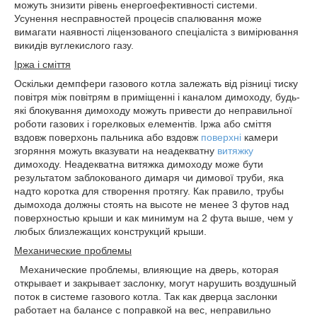
можуть знизити рівень енергоефективності системи.
Усунення несправностей процесів спалювання може
вимагати наявності ліцензованого спеціаліста з вимірювання
викидів вуглекислого газу.
Іржа і сміття
Оскільки демпфери газового котла залежать від різниці тиску
повітря між повітрям в приміщенні і каналом димоходу, будь-
які блокування димоходу можуть привести до неправильної
роботи газових і горелковых елементів. Іржа або сміття
вздовж поверхонь пальника або вздовж
поверхні
камери
згоряння можуть вказувати на неадекватну
витяжку
димоходу. Неадекватна витяжка димоходу може бути
результатом заблокованого димаря чи димової труби, яка
надто коротка для створення протягу. Как правило, трубы
дымохода должны стоять на высоте не менее 3 футов над
поверхностью крыши и как минимум на 2 фута выше, чем у
любых близлежащих конструкций крыши.
Механические проблемы
Механические проблемы, влияющие на дверь, которая
открывает и закрывает заслонку, могут нарушить воздушный
поток в системе газового котла. Так как дверца заслонки
работает на балансе с поправкой на вес, неправильно