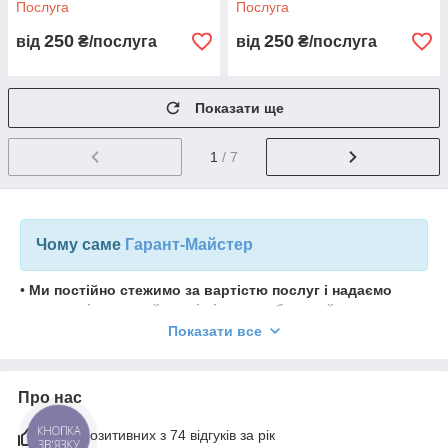
Послуга
Послуга
250
250
від
₴/послуга
від
₴/послуга
Показати ще
1
/ 7
Чому саме
Гарант-Майстер
•
Ми постійно стежимо за вартістю послуг і надаємо
нашим клієнтам найнижчі ціни на побутовий ремонт в
Україні.
Показати все
• Фахівці « Гарант-майстер » прийдуть точно в
призначений час, тому про всім знайомому очікуванні
майстра, яке часто займає весь день, можна забути.
Про нас
• До того ж, всі наші співробітники володіють
92% позитивних з 74 відгуків за рік
багаторічним досвідом роботи, що забезпечує гарну