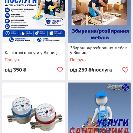
Збирання/розбирання меблів
Клінінгові послуги у Вінниці
у Вінниці
Послуга
Послуга
350
250
від
₴
від
₴/послуга