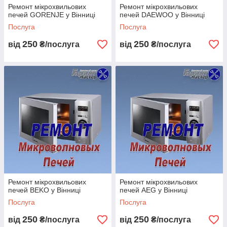
Ремонт мікрохвильових
Ремонт мікрохвильових
печей GORENJE у Вінниці
печей DAEWOO у Вінниці
Послуга
Послуга
250
250
від
₴/послуга
від
₴/послуга
Ремонт мікрохвильових
Ремонт мікрохвильових
печей BEKO у Вінниці
печей AEG у Вінниці
Послуга
Послуга
250
250
від
₴/послуга
від
₴/послуга