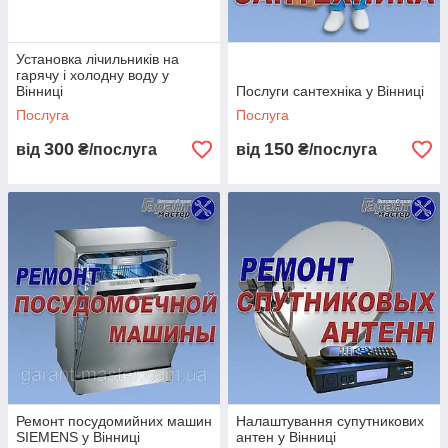
Установка лічильників на
гарячу і холодну воду у
Вінниці
Послуги сантехніка у Вінниці
Послуга
Послуга
300
150
від
₴/послуга
від
₴/послуга
Ремонт посудомийних машин
Налаштування супутникових
SIEMENS у Вінниці
антен у Вінниці