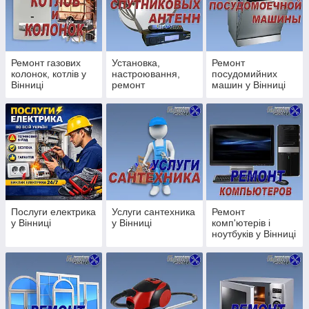
Заміна труб каналізації, водопроводу;
Заміна радіаторів опалення;
Установка лічильників води;
Ремонт газових
Установка,
Ремонт
Послуги зварювальника;
колонок, котлів у
настроювання,
посудомийних
Чистка каналізації;
Вінниці
ремонт
машин у Вінниці
супутникових
антен у Вінниці
Послуги електрика:
Заміна розеток/вимикачів;
Заміна проводки;
Установка автоматів;
Дрібні електромонтажні роботи;
Послуги електрика
Услуги сантехника
Ремонт
Установка люстр/бра/Світильників;
у Вінниці
у Вінниці
комп'ютерів і
ноутбуків у Вінниці
Електрика під ключ;
на дому
Послуги електрика:
Викачка зливних ям;