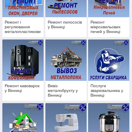
Викачка туалетів;
Викачка біотуалетів;
Викачка вигрібних ям;
Ремонт і
Ремонт пилососів
Ремонт
регулювання
у Вінниці
мікрохвильових
металопластикови
печей у Вінниці
х вікон, дверей у
Вінниці
ПРАЦЮЄМО БЕЗ ВИХІДНИХ!
З 7.30 - 20.00
Терміновий виклик майстра:
Наші Телефони
Київстар
(096) 009-98-86
Ремонт кавоварок
Вивіз
Послуги
Водафон
(066) 406-36-02
у Вінниці
металобрухту у
зварювальника у
Вінниці
Вінниці
Лайфселл
(063) 291-94-45