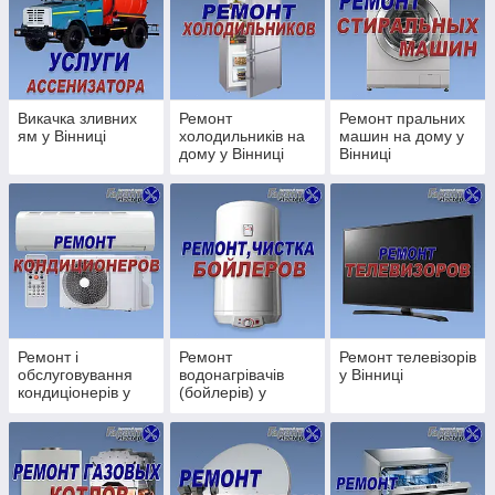
Ремонт пральних машин;
Ремонт телевізорів;
Ремонт, обслуговування кондиціонерів;
Ремонт посудомийних машин;
Викачка зливних
Ремонт
Ремонт пральних
Установка, настройка супутникових антен;
ям у Вінниці
холодильників на
машин на дому у
Ремонт пилососів;
дому у Вінниці
Вінниці
Ремонт свч печей;
Ремонт, обслуговування кавових машин;
Ремонт, регулювання металопластикових вікон і
дверей;
Послуги сантехніка:
Ремонт і
Ремонт
Ремонт телевізорів
Монтаж/демонтаж унітазу;
обслуговування
водонагрівачів
у Вінниці
Монтаж/демонтаж Ванни;
кондиціонерів у
(бойлерів) у
Вінниці
Вінниці
Установка душової кабінки;
Установка фільтрів очищення води;
Заміна змішувача;