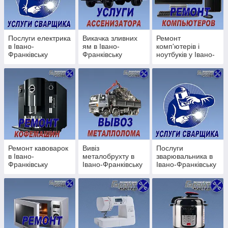
⚡ Послуги електрика в Івано-
Франківську
Послуги електрика
Викачка зливних
Ремонт
Виконуємо всі види робіт:
в Івано-
ям в Івано-
комп'ютерів і
Франківську
Франківську
ноутбуків у Івано-
Заміна розеток і вимикачів
Франківську
Заміна проводки
Установка автоматів
Дрібні електромонтажні роботи
Установка люстр, бра, світильників
Електрика “під ключ”
👉 Безпечно та за стандартами
Ремонт кавоварок
Вивіз
Послуги
в Івано-
металобрухту в
зварювальника в
🚛 Викачка зливних ям в Івано-
Франківську
Івано-Франківську
Івано-Франківську
Франківську
Оперативне обслуговування:
Викачка зливних ям
Викачка вигрібних ям