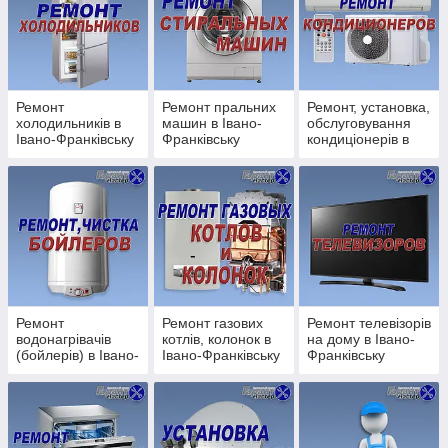
📍 Райони Івано-Франківська: Центр, Пасічна, Каскад, БАМ,
Майзлі, Опришівці, Набережна та інші.
🔧 Ремонт побутової техніки в Івано-
Франківську
Ремонт
Ремонт пральних
Ремонт, установка,
холодильників в
машин в Івано-
обслуговування
Виконуємо ремонт будь-якої складності:
Івано-Франківську
Франківську
кондиціонерів в
Івано-Франківську
Ремонт газових котлів та колонок
Ремонт та обслуговування бойлерів
Ремонт холодильників
Ремонт пральних машин
Ремонт телевізорів
Ремонт та обслуговування кондиціонерів
Ремонт посудомийних машин
Ремонт
Ремонт газових
Ремонт телевізорів
водонагрівачів
котлів, колонок в
на дому в Івано-
Установка та налаштування супутникових антен
(бойлерів) в Івано-
Івано-Франківську
Франківську
Франківську
Ремонт пилососів
Ремонт мікрохвильових печей (СВЧ)
Ремонт та обслуговування кавомашин