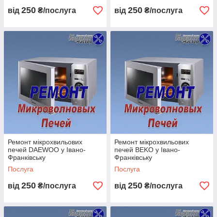
250
250
від
₴/послуга
від
₴/послуга
Ремонт мікрохвильових
Ремонт мікрохвильових
печей DAEWOO у Івано-
печей BEKO у Івано-
Франківську
Франківську
Послуга
Послуга
250
250
від
₴/послуга
від
₴/послуга