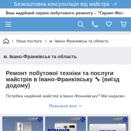
Безкоштовна консультація від майстра ->
Ваш надійний сервіс побутового ремонту – "Гарант-Майсте
Наші послуги
м. Івано-Франківськ та область
м. Івано-Франківськ та область
Ремонт побутової техніки та послуги
майстрів в Івано-Франківську 🔧 (виїзд
додому)
Потрібен надійний майстер в Івано-Франківську? Ми надаємо
повний комплекс послуг з ремонту техніки та домашніх
Показати все
робіт
— швидко, якісно та з гарантією ⚡
Працюємо з приватними клієнтами та бізнесом. Виїзд
можливий
у день звернення
по всьому місту та передмістю.
👉 Один сервіс — всі послуги для дому