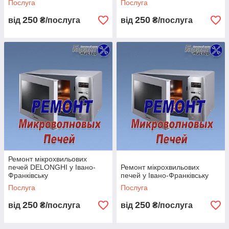
Послуга
Послуга
250
250
від
₴/послуга
від
₴/послуга
Ремонт мікрохвильових
печей DELONGHI у Івано-
Ремонт мікрохвильових
Франківську
печей у Івано-Франківську
Послуга
Послуга
250
250
від
₴/послуга
від
₴/послуга