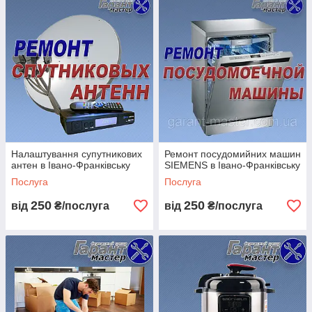
Так, на всі роботи.
Чи працюєте по всіх районах?
Так, обслуговуємо всі райони Івано-Франківська.
Чи можна замовити кілька послуг?
Так, це зручно та вигідно.
📞 Як замовити майстра в Івано-
Франківську
Телефонуйте прямо зараз
Пишіть у Telegram / Viber
Налаштування супутникових
Ремонт посудомийних машин
антен в Івано-Франківську
SIEMENS в Івано-Франківську
Замовляйте зворотний дзвінок
Послуга
Послуга
🔧 Виконаємо всі роботи швидко та якісно
250
250
від
₴/послуга
від
₴/послуга