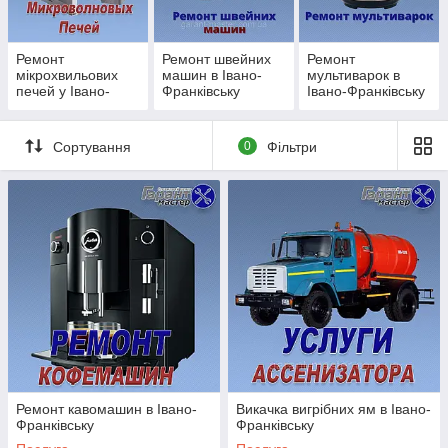
Викачка туалетів
Викачка біотуалетів
👉 Виїзд по місту та області
Ремонт
Ремонт швейних
Ремонт
мікрохвильових
машин в Івано-
мультиварок в
⚙️ Як ми працюємо
печей у Івано-
Франківську
Івано-Франківську
Франківську
Ви залишаєте заявку або телефонуєте
Сортування
0
Фільтри
Уточнюємо задачу
Виїзд майстра в Івано-Франківську
Діагностика або огляд
Узгодження вартості
Виконання робіт
Перевірка та гарантія
📌 У більшості випадків роботи виконуються
в день
звернення
💡 Чому обирають нас
🚚 Швидкий виїзд в Івано-Франківську
Ремонт кавомашин в Івано-
Викачка вигрібних ям в Івано-
Франківську
Франківську
🛠 Досвідчені майстри