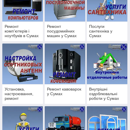
Безкоштовна консультація по телефону
Ремонт
Ремонт
Послуги
комп'ютерів і
посудомийних
сантехніка у
ноутбуків в Сумах
машин у Сумах
Сумах
на дому
Виїзд майстра безкоштовно, якщо ми проводимо
ремонт
Установка,
Ремонт кавоварок
Внутрішні
настроювання,
у Сумах
оздоблювальні
ремонт
роботи у Сумах
супутникових
антен у Сумах
Гарантія на всі види робіт від 1 місяця!