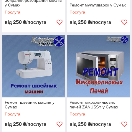
Збирання/розбирання меблів
у Сумах
Ремонт мультиварок у Сумах
Послуга
Послуга
250
250
від
₴/послуга
від
₴/послуга
Ремонт швейних машин у
Ремонт мікрохвильових
Сумах
печей ZANUSSY у Сумах
Послуга
Послуга
250
250
від
₴/послуга
від
₴/послуга