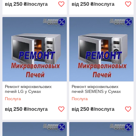
250
250
від
₴/послуга
від
₴/послуга
Ремонт мікрохвильових
Ремонт мікрохвильових
печей LG у Сумах
печей SIEMENS у Сумах
Послуга
Послуга
250
250
від
₴/послуга
від
₴/послуга