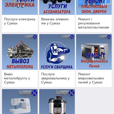
ПРИНЦИП НАШОЇ РОБОТИ:
Послуги електрика
Викачка зливних
Ремонт і
у Сумах
ям у Сумах
регулювання
металопластикови
х вікон, дверей у
Сумах
Ви телефонуйте нам або надсилаєте заявку на ремонт!
Вивіз
Послуги
Ремонт
металобрухту у
зварювальника у
мікрохвильових
Сумах
Сумах
печей у Сумах