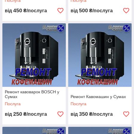
Послуга
Послуга
Київстар
(096) 009-98-86
450
500
від
₴/послуга
від
₴/послуга
Водафон
(066) 406-36-02
Лайфселл
(063) 291-94-45
Ремонт кавоварок BOSCH у
Сумах
Ремонт Кавомашин у Сумах
Послуга
Послуга
250
350
від
₴/послуга
від
₴/послуга