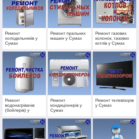
- ремонт пральних машин;
- послуги сантех
- ремонт водонагрівачів, бойлерів;
- ремонт кондиціонерів;
- ремонт телевізорів;
Ремонт
Ремонт пральних
Ремонт газових
- ремонт комп'ютерів, ноутбуків;
холодильників у
машин у Сумах
колонок, газових
- ремонт газових колонок, котлів;
Сумах
котлів у Сумах
- ремонт посудомийних машин;
- налагодження, ремонт супутникових
антен
;
- регулювання пластикових вікон,
дверей;
ЯКІСНИЙ СЕРВІС ПОНАД УСЕ
Ремонт
Ремонт
Ремонт телевізорів
водонагрівачів
кондиціонерів у
у Сумах
(бойлерів) у
Сумах
Сумах