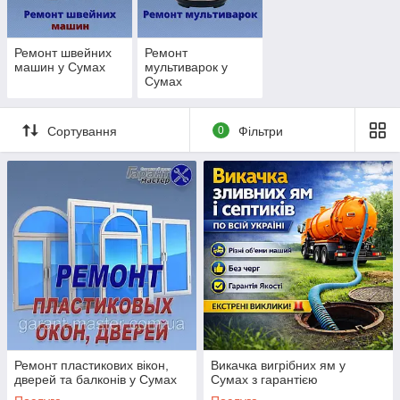
Погоджуємо дату і час приїзду майстрів!
Ремонт швейних
Ремонт
машин у Сумах
мультиварок у
Сумах
Сортування
0
Фільтри
Бригада майстрів у вас!
ПРАЦЮЄМО БЕЗ ВИХІДНИХ!
З 7.30 - 20.00
Ремонт пластикових вікон,
Викачка вигрібних ям у
Терміновий виклик майстра:
дверей та балконів у Сумах
Сумах з гарантією
Наші Телефони