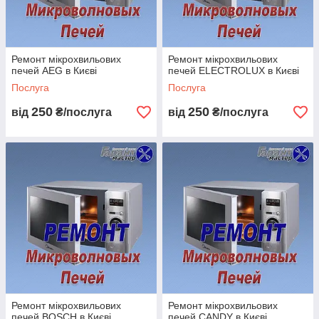
Ремонт мікрохвильових
Ремонт мікрохвильових
печей AEG в Києві
печей ELECTROLUX в Києві
Послуга
Послуга
250
250
від
₴/послуга
від
₴/послуга
Ремонт мікрохвильових
Ремонт мікрохвильових
печей BOSCH в Києві
печей CANDY в Києві