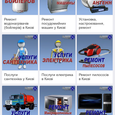
Заміна труб каналізації, водопроводу;
Заміна радіаторів опалення;
Установка лічильників води;
Ремонт
Ремонт
Установка,
водонагрівачів
посудомийних
настроювання,
Послуги зварювальника;
(бойлерів) в Києві
машин у Києві
ремонт
Чистка каналізації;
супутникових
антен в Києві
Послуги електрика:
Заміна розеток/вимикачів;
Заміна проводки;
Установка автоматів;
Послуги
Послуги електрика
Ремонт пилососів
Дрібні електромонтажні роботи;
сантехніка у Києві
в Києві
в Києві
Установка люстр/бра/Світильників;
Електрика під ключ;
Викачка зливних ям:
Викачка зливних ям;