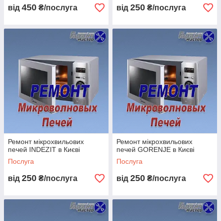
450
250
від
₴/послуга
від
₴/послуга
Ремонт мікрохвильових
Ремонт мікрохвильових
печей INDEZIT в Києві
печей GORENJE в Києві
Послуга
Послуга
250
250
від
₴/послуга
від
₴/послуга