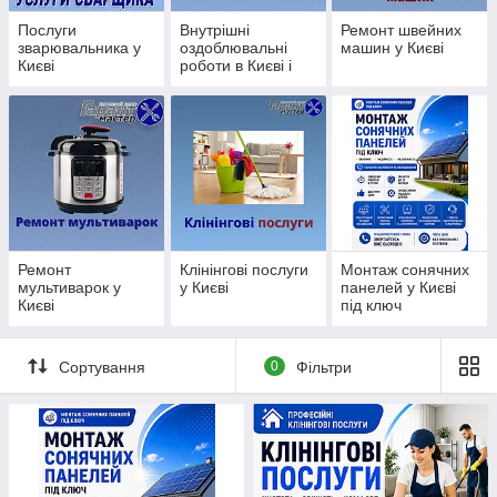
Послуги
Внутрішні
Ремонт швейних
зварювальника у
оздоблювальні
машин у Києві
Києві
роботи в Києві і
області
Ремонт
Клінінгові послуги
Монтаж сонячних
мультиварок у
у Києві
панелей у Києві
Києві
під ключ
Сортування
0
Фільтри