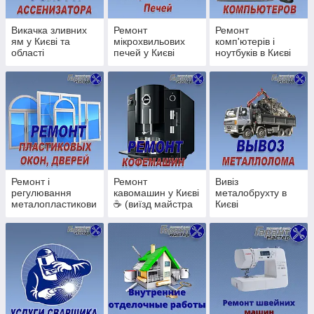
Викачка туалетів;
Викачка зливних
Ремонт
Ремонт
Викачка біотуалетів;
ям у Києві та
мікрохвильових
комп'ютерів і
Викачка вигрібних ям;
області
печей у Києві
ноутбуків в Києві
на дому
ПРАЦЮЄМО БЕЗ ВИХІДНИХ!
З 7.30 - 20.00
Терміновий виклик майстра:
Наші Телефони
Ремонт і
Ремонт
Вивіз
Київстар
(096) 009-98-86
регулювання
кавомашин у Києві
металобрухту в
металопластикови
☕ (виїзд майстра
Києві
Водафон
(066) 406-36-02
х вікон, дверей в
додому, гарантія)
Києві.
Лайфселл
(063) 291-94-45