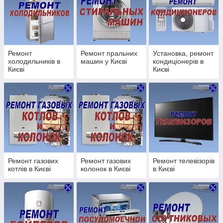
Ремонт пральних машин;
Ремонт телевізорів;
Ремонт, обслуговування кондиціонерів;
Ремонт посудомийних машин;
Ремонт
Ремонт пральних
Установка, ремонт
Установка, настройка супутникових антен;
холодильників в
машин у Києві
кондиціонерів в
Ремонт пилососів;
Києві
Києві
Ремонт свч печей;
Ремонт, обслуговування кавових машин;
Ремонт, регулювання металопластикових вікон і
дверей;
Послуги сантехніка:
Ремонт газових
Ремонт газових
Ремонт телевізорів
Монтаж/демонтаж унітазу;
котлів в Києві
колонок в Києві
в Києві
Монтаж/демонтаж Ванни;
Установка душової кабінки;
Установка фільтрів очищення води;
Заміна змішувача;