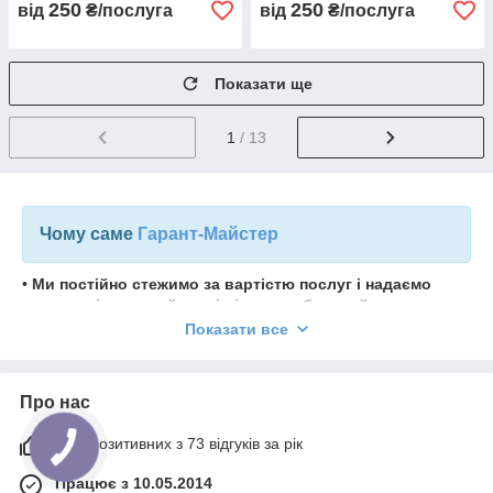
250
250
від
₴/послуга
від
₴/послуга
Показати ще
1
/ 13
Чому саме
Гарант-Майстер
•
Ми постійно стежимо за вартістю послуг і надаємо
нашим клієнтам найнижчі ціни на побутовий ремонт в
Україні.
Показати все
• Фахівці « Гарант-майстер » прийдуть точно в
призначений час, тому про всім знайомому очікуванні
майстра, яке часто займає весь день, можна забути.
Про нас
• До того ж, всі наші співробітники володіють
93% позитивних з 73 відгуків за рік
багаторічним досвідом роботи, що забезпечує гарну
якість і швидкість ремонту.
Працює з 10.05.2014