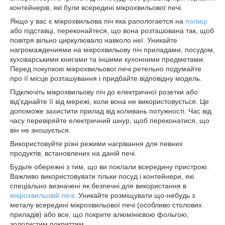
контейнерів, які були всередині мікрохвильової печі.
Якщо у вас є мікрохвильова піч яка рапологается на
полиці
або підставці, переконайтеся, що вона розташована так, щоб
повітря вільно циркулювало навколо неї. Уникайте
нагромаждениями на мікрохвильову піч приладами, посудом,
куховарськими книгами та іншими кухонними предметами.
Перед покупкою мікрохвильової печі ретельно подумайте
про її місце розташування і придбайте відповідну модель.
Підключіть мікрохвильову піч до електричної розетки або
від'єднайте її від мережі, коли вона не використовується. Це
допоможе захистити прилад від коливань потужності. Час від
часу перевіряйте електричний шнур, щоб переконатися, що
він не зношується.
Використовуйте різні режими нагрівання для певних
продуктів, встановлених на даній печі.
Будьте обережні з тим, що ви поклали всередину пристрою.
Важливо використовувати тільки посуд і контейнери, які
спеціально визначені як безпечні для використання в
мікрохвильовій печі
. Уникайте розміщувати що-небудь з
металу всередині мікрохвильової печі (особливо столових
приладів) або все, що покрите алюмінієвою фольгою,
золотистим покриттям.