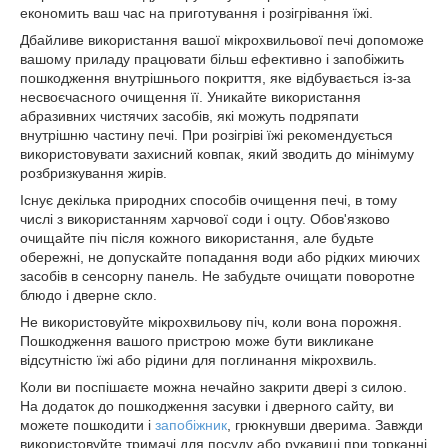
економить ваш час на приготування і розігрівання їжі.
Дбайливе використання вашої мікрохвильової печі допоможе
вашому приладу працювати більш ефективно і запобіжить
пошкодження внутрішнього покриття, яке відбувається із-за
несвоєчасного очищення її. Уникайте використання
абразивних чистячих засобів, які можуть подряпати
внутрішню частину печі. При розігріві їжі рекомендується
використовувати захисний ковпак, який зводить до мінімуму
розбризкування жирів.
Існує декілька природних способів очищення печі, в тому
числі з використанням харчової соди і оцту. Обов'язково
очищайте піч після кожного використання, але будьте
обережні, не допускайте попадання води або рідких миючих
засобів в сенсорну панель. Не забудьте очищати поворотне
блюдо і дверне скло.
Не використовуйте мікрохвильову піч, коли вона порожня.
Пошкодження вашого пристрою може бути викликане
відсутністю їжі або рідини для поглинання мікрохвиль.
Коли ви поспішаєте можна нечайно закрити двері з силою.
На додаток до пошкодження засувки і дверного сайту, ви
можете пошкодити і
запобіжник
, грюкнувши дверима. Завжди
використовуйте тримачі для посуду або рукавиці при торканні