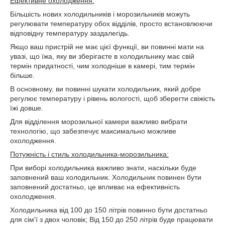
Ефективне охолодження:
Більшість нових холодильників і морозильників можуть
регулювати температуру обох відділів, просто встановлюючи
відповідну температуру заздалегідь.
Якщо ваш пристрій не має цієї функції, ви повинні мати на
увазі, що їжа, яку ви зберігаєте в холодильнику має свій
термін придатності, чим холодніше в камері, тим термін
більше.
В основному, ви повинні шукати холодильник, який добре
регулює температуру і рівень вологості, щоб зберегти свіжість
їжі довше.
Для відділення морозильної камери важливо вибрати
технологію, що забезпечує максимально можливе
охолодження.
Потужність і стиль холодильника-морозильника:
При виборі холодильника важливо знати, наскільки буде
заповнений ваш холодильник. Холодильник повинен бути
заповнений достатньо, це впливає на ефективність
охолодження.
Холодильника від 100 до 150 літрів повинно бути достатньо
для сім'ї з двох чоловік; Від 150 до 250 літрів буде працювати