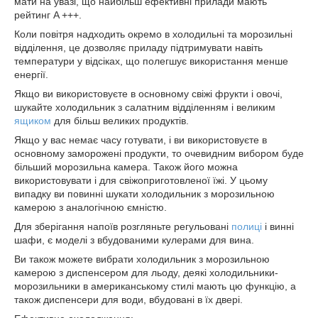
мати на увазі, що найбільш ефективні прилади мають
рейтинг A +++.
Коли повітря надходить окремо в холодильні та морозильні
відділення, це дозволяє приладу підтримувати навіть
температури у відсіках, що полегшує використання менше
енергії.
Якщо ви використовуєте в основному свіжі фрукти і овочі,
шукайте холодильник з салатним відділенням і великим
ящиком
для більш великих продуктів.
Якщо у вас немає часу готувати, і ви використовуєте в
основному заморожені продукти, то очевидним вибором буде
більший морозильна камера. Також його можна
використовувати і для свіжоприготовленої їжі. У цьому
випадку ви повинні шукати холодильник з морозильною
камерою з аналогічною ємністю.
Для зберігання напоїв розгляньте регульовані
полиці
і винні
шафи, є моделі з вбудованими кулерами для вина.
Ви також можете вибрати холодильник з морозильною
камерою з диспенсером для льоду, деякі холодильники-
морозильники в американському стилі мають цю функцію, а
також диспенсери для води, вбудовані в їх двері.