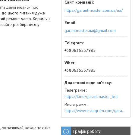
нати деякі нюанси про
https://garant-master.com.ua/ua/
ти до цього питання дуже
ий ремонт часто. Керамічні
давайте розбиратися у
garantmaster.ua@gmail.com
+380636557985
+380636557985
Телеграмм
https://t.me/garantmaster_bot
Инстаграмм
https://www.instagram.com/garantmaster.ua/
, як зазвичай, кожна техніка
Графік роботи