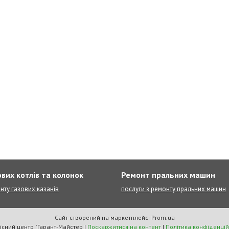
вих котлів та колонок
Ремонт пральних машин
нту газових казанів
послуги з ремонту пральних машин
Сайт створений на маркетплейсі
Prom.ua
Сервісний центр "Гарант-Майстер |
Поскаржитися на контент
|
Політика конфіденцій