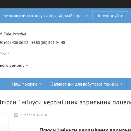
Безкоштовна консультація від майстра ->
Телефонуйте
, Київ, Україна
80 (66) 406-36-02
+380 (63) 291-94-45
ового ремонту –
и
Наші послуги
Запчастини для побутової техніки
Плюси і мінуси керамічних варильних панел
20 березня 2018
Плюси і мінуси керамічних вариль