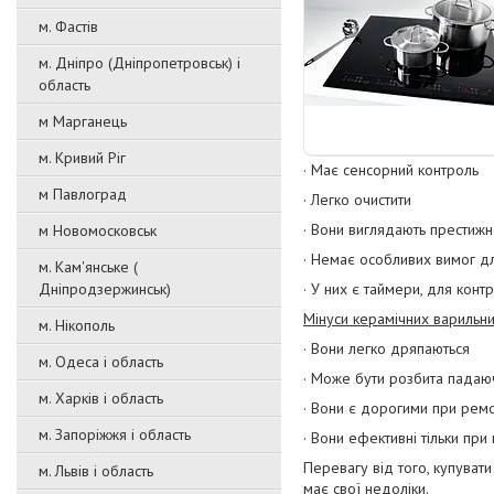
м. Фастів
м. Дніпро (Дніпропетровськ) і
область
м Марганець
м. Кривий Ріг
· Має сенсорний контроль
м Павлоград
· Легко очистити
· Вони виглядають престиж
м Новомосковськ
· Немає особливих вимог д
м. Кам'янське (
Дніпродзержинськ)
· У них є таймери, для кон
Мінуси керамічних варильни
м. Нікополь
· Вони легко дряпаються
м. Одеса і область
· Може бути розбита падаю
м. Харків і область
· Вони є дорогими при ремо
м. Запоріжжя і область
· Вони ефективні тільки пр
Перевагу від того, купувати
м. Львів і область
має свої недоліки.