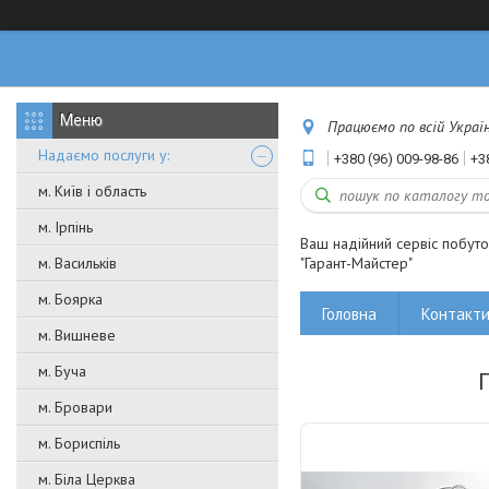
Працюємо по всій Україні
Надаємо послуги у:
+380 (96) 009-98-86
+3
м. Київ і область
м. Ірпінь
Ваш надійний сервіс побут
м. Васильків
"Гарант-Майстер"
м. Боярка
Головна
Контакт
м. Вишневе
м. Буча
м. Бровари
м. Бориспіль
м. Біла Церква