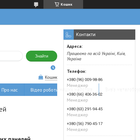
Кошик
Контакти
Працюємо по всій Україні, Київ,
Знайти
Україна
Кошик
+380 (96) 009-98-86
Менеджер
Про нас
Відео роботи наших майстрів
Вивіз металобру
+380 (66) 406-36-02
Менеджер
ей
+380 (63) 291-94-45
Менеджер
+380 (56) 790-45-17
Менеджер
них панелей