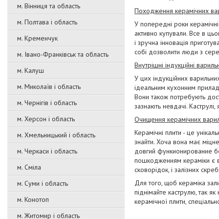
м. Вінниця та область
Походження керамічних вар
м. Полтава і область
У попередні роки керамічні
активно купували. Все в цьо
м. Кременчук
і зручна інновація приготув
собі дозволити люди з сере
м. Івано-Франківськ та область
Внутрішні індукційні варильні
м. Калуш
У цих індукційних варильн
м. Миколаїв і область
ідеальним кухонним приладо
Вони також потребують доста
м. Чернігів і область
зазнають невдачі. Каструлі,
м. Херсон і область
Очищення керамічних варил
Керамічні плити - це унікал
м. Хмельницький і область
знайти. Хоча вона має міцн
м. Черкаси і область
довгий функионирование без
пошкодженням кераміки є в
м. Сміла
сковорідок, і залізних скре
Для того, щоб кераміка зал
м. Суми і область
піднімайте каструлю, так як
м. Конотоп
керамічної плити, спеціальн
м. Житомир і область