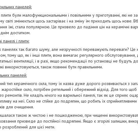
ильних панелей:
 плити були малофункциональными і повільними у приготуванні, які не за
му світі змінюється щось застаріває і на зміну їм приходить щось нове. В
ання їжі, стала популярною. Це призвело до падіння цін на керамічні вар
днім достатком.
 панелі і плити:
их панелях так багато шуму, але незручності переважують переваги? Це
м, тому що, як і інші плити, вона вимагає регулярного обслуговування, 
тньої вентиляції, і в разі, якщо рекомендації по установці не будуть до
 які використовуються, також повинні бути правильними.
ьних панелей:
ьний тип керамічного скла, тому їх назва дуже дорого розвивається з зап
е жаростійке скло, потрібен ретельний і обережний відхід. Для того щоб
 ремонтів. Не кладіть нічого на варильної панелі, так як це сприяє о
пливу на неї. Скло не стійке до подряпин, що робить їх сприйнятливи
бків для очищення.
ишалася такою ж чистою і не пошкодженою, при чищенні використовувати
 ковзання призведе до постійної подряпині. Якщо є згорілі залишки, вик
о розроблений для цієї мети.