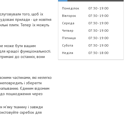
Понеділок
07:30
19:00
слуговували того, щоб їх
Вівторок
07:30
19:00
будовані прилади - це новітня
Середа
07:30
19:00
ильні плити. Тепер їх можуть
Четвер
07:30
19:00
Пʼятниця
07:30
19:00
Субота
07:30
19:00
 не може бути вашим
для кращої функціональності.
Неділя
07:30
18:00
тримані до останніх, вони
асними частинами, які нелегко
 неповредить і зберегти
царапыванию. Єдиним відомим
ми до пошкодження через
 м'яку тканину і завжди
ористовуйте скребок для