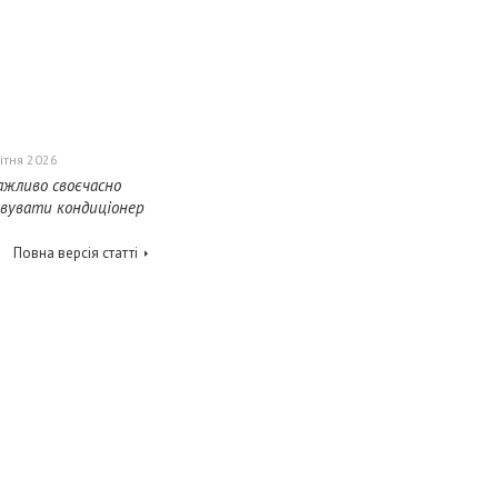
ітня 2026
ажливо своєчасно
овувати кондиціонер
Повна версія статті