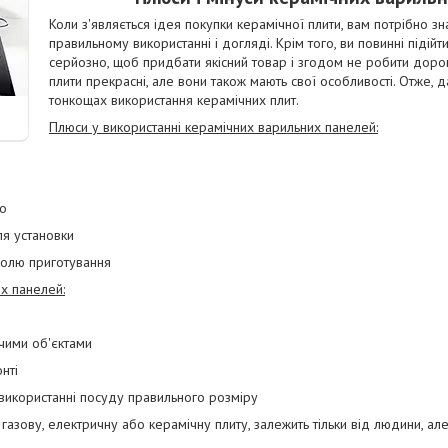
Коли з'являється ідея покупки керамічної плити, вам потрібно з
правильному використанні і догляді. Крім того, ви повинні підій
серйозно, щоб придбати якісний товар і згодом не робити дорог
плити прекрасні, але вони також мають свої особливості. Отже, 
тонкощах використання керамічних плит.
Плюси у використанні керамічних варильних панелей:
но
ля установки
тролю приготування
х панелей:
чими об'єктами
нті
и використанні посуду правильного розміру
 газову, електричну або керамічну плиту, залежить тільки від людини, але