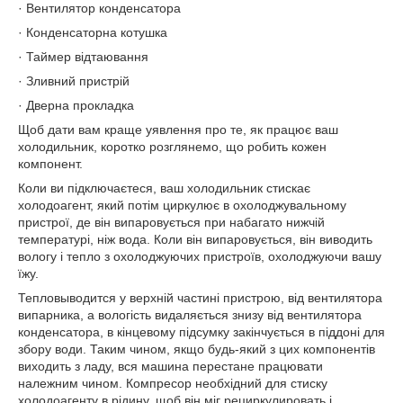
· Вентилятор конденсатора
· Конденсаторна котушка
· Таймер відтаювання
· Зливний пристрій
· Дверна прокладка
Щоб дати вам краще уявлення про те, як працює ваш
холодильник, коротко розглянемо, що робить кожен
компонент.
Коли ви підключаєтеся, ваш холодильник стискає
холодоагент, який потім циркулює в охолоджувальному
пристрої, де він випаровується при набагато нижчій
температурі, ніж вода. Коли він випаровується, він виводить
вологу і тепло з охолоджуючих пристроїв, охолоджуючи вашу
їжу.
Тепловыводится у верхній частині пристрою, від вентилятора
випарника, а вологість видаляється знизу від вентилятора
конденсатора, в кінцевому підсумку закінчується в піддоні для
збору води. Таким чином, якщо будь-який з цих компонентів
виходить з ладу, вся машина перестане працювати
належним чином. Компресор необхідний для стиску
холодоагенту в рідину, щоб він міг рециркулировать і