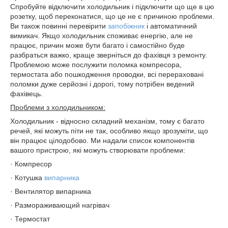
Спробуйте відключити холодильник і підключити що ще в цю
розетку, щоб переконатися, що це не є причиною проблеми.
Ви також повинні перевірити
запобіжник
і автоматичний
вимикач. Якщо холодильник споживає енергію, але не
працює, причин може бути багато і самостійно буде
разбраться важко, краще зверніться до фахівця з ремонту.
Проблемою може послужити поломка компресора,
термостата або пошкодження проводки, всі перераховані
поломки дуже серйозні і дорогі, тому потрібен ведений
фахівець.
Проблеми з холодильником:
Холодильник - відносно складний механізм, тому є багато
речей, які можуть піти не так, особливо якщо зрозуміти, що
він працює цілодобово. Ми надали список компонентів
вашого пристрою, які можуть створювати проблеми:
· Компресор
· Котушка
випарника
· Вентилятор випарника
· Размораживающий нагрівач
· Термостат