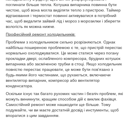
поглинати більше тепла. Котушка випарника повинна бути
чистою, щоб вона могла виділяти тепло з пристрою. Таймер
відтаювання і термостат повинні активуватися в потрібний
час, щоб видалити зайвий лід і мороз з морозилки і зберегти
вологість як можна нижче.
Професійний ремонт холодильників:
Проблеми з холодильником сильно розрізняються. Однак
найбільш поширеною проблемою є те, що пристрій перестає
нормально охолоджуватися. Це може статися через погану
прокладки двері, ослабленого компресора, брудних котушок
випарника або засміченою трубки в стоці. Якщо холодильник
повністю перестає працювати, це може бути пов'язано з
будь-якими його частинами, що рухаються, включаючи
вентилятор випарник, компресор або вентилятор
конденсатора.
Оскільки існує так багато рухомих частин і безліч проблем, які
можуть виникнути, кращим способом дій є виклик фахівця.
Самостійний ремонт може нашкодити ще більше. Тому
подумайте, чи ви маєте достатній досвід і инстументы, щоб
впоратися з цим завданням.