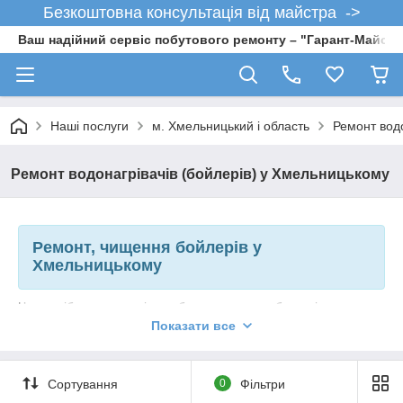
Безкоштовна консультація від майстра ->
Ваш надійний сервіс побутового ремонту – "Гарант-Майсте
Наші послуги
м. Хмельницький і область
Ремонт водо
Ремонт водонагрівачів (бойлерів) у Хмельницькому
Ремонт, чищення бойлерів у
Хмельницькому
Чи потрібно вам технічне обслуговування або заміна
бойлера
, наші фахівці допоможуть вирішити ваші проблеми.
Показати все
Ми встановлюємо всі типи водонагрівачів: сухий, мокрий
ТЕН. Велику частину часу ремонту та коригування можуть
бути зроблені на місці, виключивши непотрібні виїзди, трату
Сортування
0
Фільтри
часу. Якщо вам потрібен капітальний ремонт або заміна,