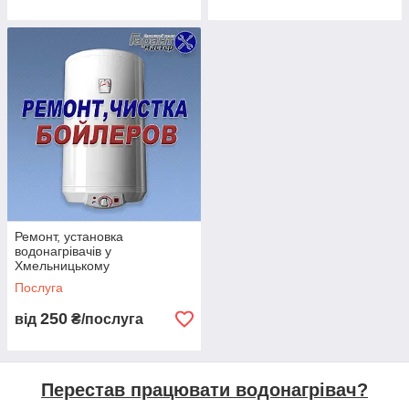
Ви телефонуйте нам або надсилаєте заявку на ремонт!
Узгоджуємо час і дату приїзду майстра!
Ремонт, установка
водонагрівачів у
Хмельницькому
Послуга
250
від
₴/послуга
Майстер поспішає до Вас!
Перестав працювати водонагрівач?