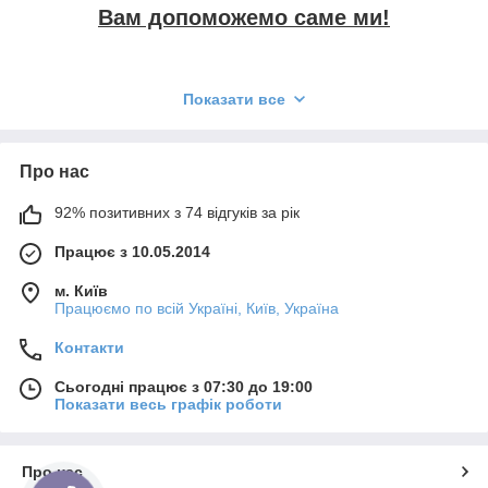
Наші переваги:
Вам допоможемо саме ми!
Показати все
Запитаєте чому ми?
Тільки у нас ви отримаєте
якісно
виконану роботу за найнижчими
Про нас
Безкоштовна консультація по телефону!
цінами
!
92% позитивних з 74 відгуків за рік
Працює з 10.05.2014
м. Київ
Працюємо по всій Україні, Київ, Україна
Переваги нашої компанії:
Контакти
Виїзд майстра безкоштовно, якщо ми проводимо ремонт!
Сьогодні працює з 07:30 до 19:00
Показати весь графік роботи
найнижчі ціни в місті;
Про нас