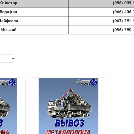
Київстар
(096) 009-
Водафон
(066) 406-
Лайфселл
(063) 291-
Міський
(056) 790-