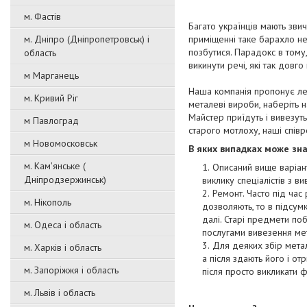
м. Фастів
Багато українців мають звич
м. Дніпро (Дніпропетровськ) і
приміщенні таке барахло не 
позбутися. Парадокс в тому
область
викинути речі, які так довг
м Марганець
Наша компанія пропонує лег
м. Кривий Ріг
металеві вироби, наберіть 
Майстер приїдуть і вивезуть
м Павлоград
старого мотлоху, наші співр
м Новомосковськ
В яких випадках може зн
м. Кам'янське (
Описаний вище варіан
Дніпродзержинськ)
виклику спеціалістів з в
Ремонт. Часто під час
м. Нікополь
дозволяють, то в підсумк
далі. Старі предмети по
м. Одеса і область
послугами вивезення ме
Для деяких збір мета
м. Харків і область
а після здають його і от
м. Запоріжжя і область
після просто викликати ф
м. Львів і область