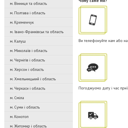
Чому саме ми?
м. Вінниця та область
м. Полтава і область
м. Кременчук
м. Івано-Франківськ та область
Ви телефонуйте нам або на
м. Калуш
м. Миколаїв і область
м. Чернігів і область
м. Херсон і область
м. Хмельницький і область
Погоджуємо дату і час приї
м. Черкаси і область
м. Сміла
м. Суми і область
м. Конотоп
м. Житомир і область