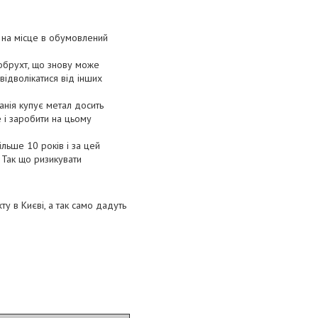
 на місце в обумовлений
лобрухт, що знову може
відволікатися від інших
анія купує метал досить
е і заробити на цьому
льше 10 років і за цей
. Так що ризикувати
у в Києві, а так само дадуть