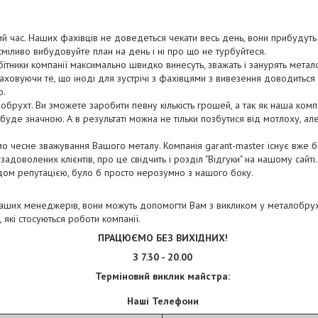
й час. Наших фахівців не доведеться чекати весь день, вони прибудуть
сміливо вибудовуйте план на день і ні про що не турбуйтеся.
бітники компанії максимально швидко винесуть, зважать і занурять мета
аховуючи те, що іноді для зустрічі з фахівцями з вивезення доводиться 
о.
брухт. Ви зможете заробити певну кількість грошей, а так як наша комп
буде значною. А в результаті можна не тільки позбутися від мотлоху, ал
мо чесне зважування Вашого металу. Компанія garant-master існує вже бі
задоволених клієнтів, про це свідчить і розділ "Відгуки" на нашому сайті
дом репутацією, було б просто нерозумно з нашого боку.
наших менеджерів, вони можуть допомогти Вам з викликом у металобрухт
, які стосуються роботи компанії.
ПРАЦЮЄМО БЕЗ ВИХІДНИХ!
З 7.30 - 20.00
Терміновий виклик майстра:
Наші Телефони