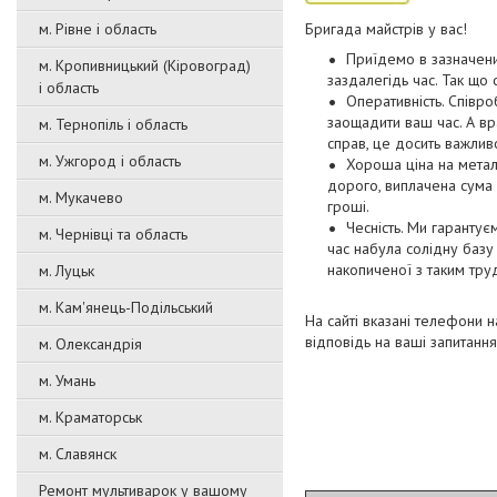
м. Рівне і область
Бригада майстрів у вас!
Приїдемо в зазначени
м. Кропивницький (Кіровоград)
заздалегідь час. Так що 
і область
Оперативність. Співро
заощадити ваш час. А вр
м. Тернопіль і область
справ, це досить важлив
м. Ужгород і область
Хороша ціна на метало
дорого, виплачена сума 
м. Мукачево
гроші.
Чесність. Ми гарантує
м. Чернівці та область
час набула солідну базу 
накопиченої з таким тру
м. Луцьк
м. Кам'янець-Подільський
На сайті вказані телефони 
відповідь на ваші запитання
м. Олександрія
м. Умань
м. Краматорськ
м. Славянск
Ремонт мультиварок у вашому