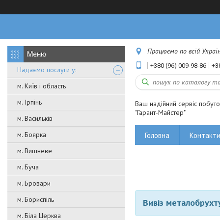
Працюємо по всій Україні
+380 (96) 009-98-86
+3
Надаємо послуги у:
м. Київ і область
м. Ірпінь
Ваш надійний сервіс побут
"Гарант-Майстер"
м. Васильків
м. Боярка
Головна
Контакт
м. Вишневе
м. Буча
м. Бровари
м. Бориспіль
Вивіз металобрухт
м. Біла Церква