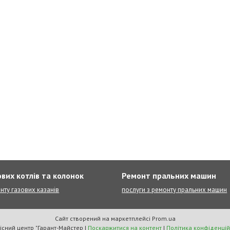
вих котлів та колонок
Ремонт пральних машин
нту газових казанів
послуги з ремонту пральних машин
Сайт створений на маркетплейсі
Prom.ua
Сервісний центр "Гарант-Майстер |
Поскаржитися на контент
|
Політика конфіденцій