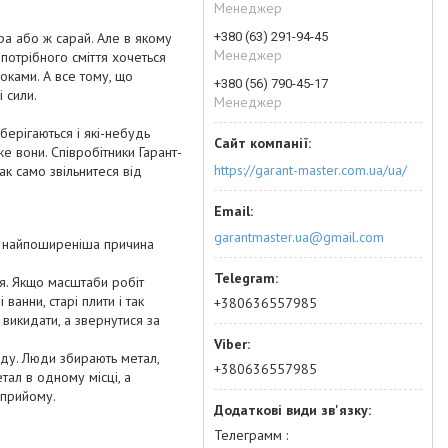
Менеджер
+380 (63) 291-94-45
ра або ж сарай. Але в якому
Менеджер
потрібного сміття хочеться
оками. А все тому, що
+380 (56) 790-45-17
 сили.
Менеджер
ерігаються і які-небудь
е вони. Співробітники Гарант-
https://garant-master.com.ua/ua/
ак само звільнитеся від
garantmaster.ua@gmail.com
ь, найпоширеніша причина
тя. Якщо масштаби робіт
ванни, старі плити і так
+380636557985
 викидати, а звернутися за
ду. Люди збирають метал,
+380636557985
тал в одному місці, а
 прийому.
Телеграмм