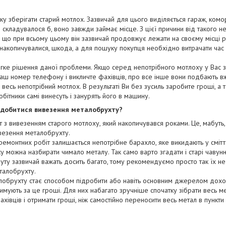
ку зберігати старий мотлох. Зазвичай для цього виділяється гараж, комо
складувалося б, воно завжди займає місце. З цієї причини від такого не
, що при всьому цьому він зазвичай продовжує лежати на своєму місці р
о накопичувалися, шкода, а для пошуку покупця необхідно витрачати час і
ке рішення даної проблеми. Якщо серед непотрібного мотлоху у Вас зб
наш номер телефону і викличте фахівців, про все інше вони подбають вж
 весь непотрібний мотлох. В результаті Ви без зусиль заробите гроші, а т
обітники самі винесуть і занурять його в машину.
адобитися вивезення металобрухту?
т з вивезенням старого мотлоху, який накопичувався роками. Це, мабут
ивезення металобрухту.
 ремонтних робіт залишається непотрібне барахло, яке викидають у сміт
у можна назбирати чимало металу. Так само варто згадати і старі чавунні 
буту зазвичай важать досить багато, тому рекомендуємо просто так їх не
талобрухту.
лобрухту стає способом підробити або навіть основним джерелом дохо
римують за це гроші. Для них набагато зручніше спочатку зібрати весь ме
ахівців і отримати гроші, ніж самостійно переносити весь метал в пункти