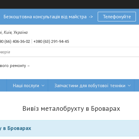
Безкоштовна консультація від майстра ->
Телефонуйте
, Київ, Україна
80 (66) 406-36-02
+380 (63) 291-94-45
ового ремонту –
и
Наші послуги
Запчастини для побутової техніки
Вивіз металобрухту в Броварах
у в Броварах