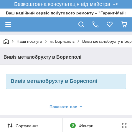
Безкоштовна консультація від майстра ->
Ваш надійний сервіс побутового ремонту – "Гарант-Майсте
Наші послуги
м. Бориспіль
Вивіз металобрухту в Бор
Вивіз металобрухту в Борисполі
Вивіз металобрухту в Борисполі
Багато українців мають звичку зберігати старий мотлох.
Показати все
Зазвичай для цього виділяється гараж, комора або ж сарай.
Але в якому приміщенні таке барахло не складувалося б,
воно завжди займає місце. З цієї причини від такого
непотрібного сміття хочеться позбутися. Парадокс в тому, що
Сортування
0
Фільтри
при всьому цьому він зазвичай продовжує лежати на своєму