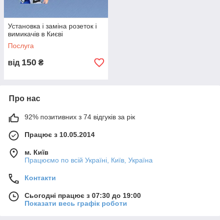
Київстар
(096) 009-98-86
Водафон
(066) 406-36-02
Установка і заміна розеток і
вимикачів в Києві
Лайфселл
(063) 291-94-45
Послуга
Міський
(056) 790-45-17
150
від
₴
Про нас
92% позитивних з 74 відгуків за рік
Працює з 10.05.2014
м. Київ
Працюємо по всій Україні, Київ, Україна
Контакти
Сьогодні працює з 07:30 до 19:00
Показати весь графік роботи