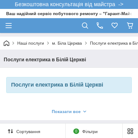
Безкоштовна консультація від майстра ->
Ваш надійний сервіс побутового ремонту – "Гарант-Майсте
Наші послуги
м. Біла Церква
Послуги електрика в Біл
Послуги електрика в Білій Церкві
Послуги електрика в Білій Церкві
Якщо Ви шукайте надійного, недорогого, досвідченого
Показати все
електрика в Білій Церкві
, то Ви потрапили в потрібне
місце.
Ми є
Сортування
0
Фільтри
місцевою