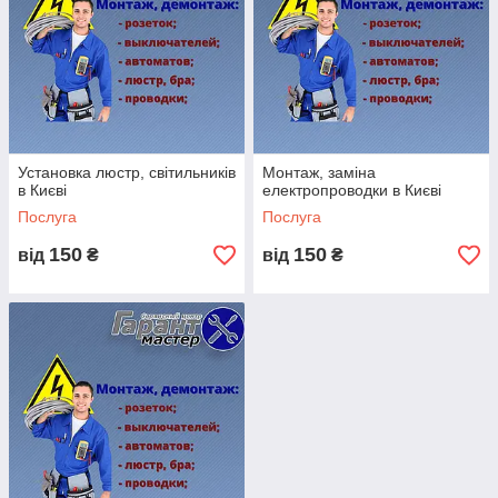
Наш електрики можуть з легкістю знайти проблему і вирішити
її з безпекою для Вас.
Можливо, Вам потрібні нові розетки або світильники? А
можливо, Ви зіткнулися з мерехтінням електричних лампочок
або збоєм харчування? Ми будемо ради допомогти Вам
вирішити будь-яку проблему.
Установка люстр, світильників
Монтаж, заміна
в Києві
електропроводки в Києві
Ми покриваємо всі райони Білої Церкви, в окремих
Послуга
Послуга
випадках можливий виїзд по області. Всі питання
уточнюйте у наших менеджерів
.
150
150
від
₴
від
₴
Пам'ятаєте, коли справа доходить до проблем
пов'язаних з електрикою в Білій Церкві – це справа
краще довірити майстрам!
ПРАЦЮЄМО БЕЗ ВИХІДНИХ!
З 7.30 - 20.00
Терміновий виклик майстра:
Наші Телефони