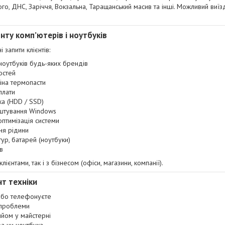
ого, ДНС, Заріччя, Вокзальна, Таращанський масив та інші. Можливий ви
онту комп’ютерів і ноутбуків
 запити клієнтів:
 ноутбуків будь-яких брендів
остей
міна термопасти
плати
ка (HDD / SSD)
аштування Windows
оптимізація системи
ня рідини
тур, батарей (ноутбуки)
в
єнтами, так і з бізнесом (офіси, магазини, компанії).
т техніки
або телефонуєте
 проблеми
ийом у майстерні