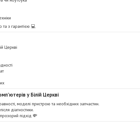
ра чи ноутбука
ехніки
та з гарантією 💻
ій Церкві
адності
ат
их
мп’ютерів у Білій Церкві
равності, моделі пристрою та необхідних запчастин.
після діагностики.
прозорий підхід 💸