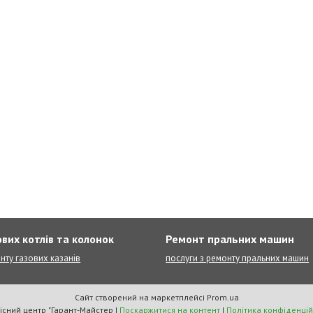
вих котлів та колонок
Ремонт пральних машин
нту газових казанів
послуги з ремонту пральних машин
Сайт створений на маркетплейсі
Prom.ua
Сервісний центр "Гарант-Майстер |
Поскаржитися на контент
|
Політика конфіденцій