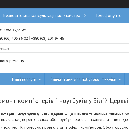
Безкоштовна консультація від майстра ->
Телефонуйте
, Київ, Україна
80 (66) 406-36-02
+380 (63) 291-94-45
ового ремонту –
и
Наші послуги
Запчастини для побутової техніки
емонт комп'ютерів і ноутбуків у Білій Церкві
ютерів і ноутбуків у Білій Церкві
— це швидке та надійне рішення бу
 вмикається, перегрівається або ноутбук перестав працювати — не відк
техніки: ПК, ноутбуки, ігрові системи, офісні комп’ютери. Обслуговуємо 