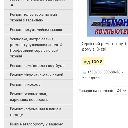
🔥
Ремонт телевізорів по всій
Україні з гарантією
Ремонт посудомийних машин
Установка, настроювання,
Сервісний ремонт ноутбу
ремонт супутникових антен 📡
дому в Києві
Професійний сервіс по всій
Україні
від 100 ₴
Ремонт комп'ютерів і ноутбуків
+380 (96) 009-98-86
Ремонт мікрохвильових печей
Менеджер
Ремонт пилососів
Ремонт газовых плит,
варильних поверхонь
Ремонт кофемашин в вашем
городе
Вивіз металобрухту у вашому