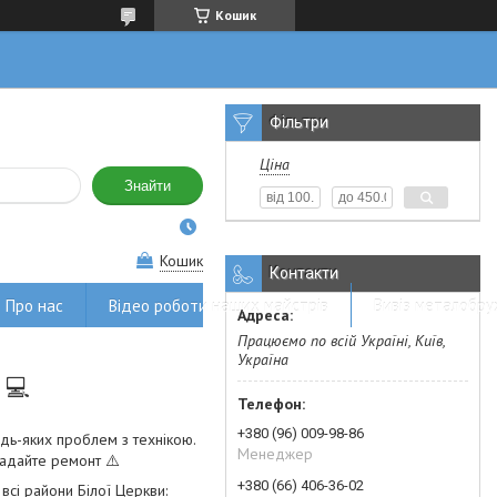
Кошик
Фільтри
Ціна
Знайти
Кошик
Контакти
Про нас
Відео роботи наших майстрів
Вивіз металобру
Працюємо по всій Україні, Київ,
Україна
 💻
+380 (96) 009-98-86
дь-яких проблем з технікою.
Менеджер
ладайте ремонт ⚠️
+380 (66) 406-36-02
всі райони Білої Церкви: