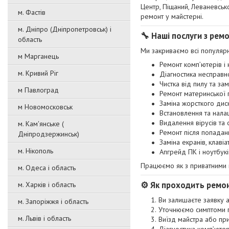
Центр, Піщаний, Леваневськ
м. Фастів
ремонт у майстерні.
м. Дніпро (Дніпропетровськ) і
🔧 Наші послуги з рем
область
Ми закриваємо всі популярні
м Марганець
Ремонт комп’ютерів і
м. Кривий Ріг
Діагностика несправн
Чистка від пилу та за
м Павлоград
Ремонт материнської 
Заміна жорсткого дис
м Новомосковськ
Встановлення та нал
Видалення вірусів та 
м. Кам'янське (
Ремонт після попадан
Дніпродзержинськ)
Заміна екранів, клавіа
м. Нікополь
Апгрейд ПК і ноутбукі
Працюємо як з приватними клі
м. Одеса і область
⚙️ Як проходить ремон
м. Харків і область
Ви залишаєте заявку 
м. Запоріжжя і область
Уточнюємо симптоми
м. Львів і область
Виїзд майстра або пр