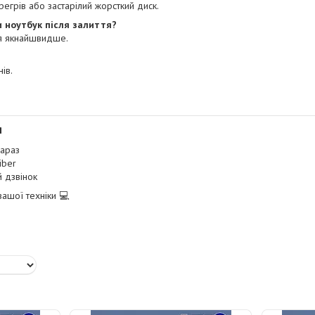
регрів або застарілий жорсткий диск.
 ноутбук після залиття?
ся якнайшвидше.
ів.
я
араз
iber
 дзвінок
ашої техніки 💻