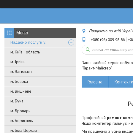
Працюємо по всій Україні
+380 (96) 009-98-86
+3
Надаємо послуги у:
м. Київ і область
м. Ірпінь
Ваш надійний сервіс побут
"Гарант-Майстер"
м. Васильків
м. Боярка
Головна
Контакт
м. Вишневе
м. Буча
Р
м. Бровари
Професійний
ремонт комп'
м. Бориспіль
Якщо комп’ютер гальмує, не
м. Біла Церква
Ми працюємо з усіма видами 