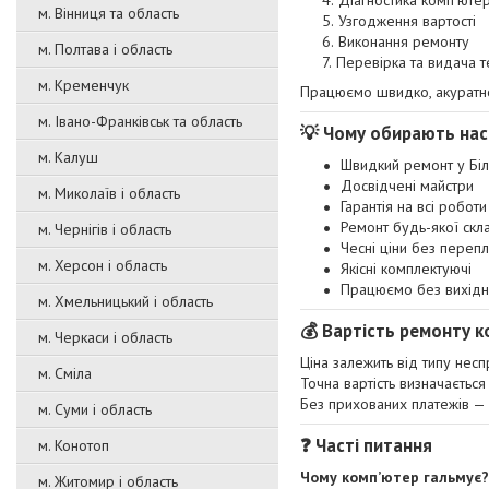
Діагностика комп’юте
м. Вінниця та область
Узгодження вартості
Виконання ремонту
м. Полтава і область
Перевірка та видача т
м. Кременчук
Працюємо швидко, акуратно 
м. Івано-Франківськ та область
💡 Чому обирають нас
м. Калуш
Швидкий ремонт у Біл
Досвідчені майстри
м. Миколаїв і область
Гарантія на всі роботи
Ремонт будь-якої скл
м. Чернігів і область
Чесні ціни без перепл
м. Херсон і область
Якісні комплектуючі
Працюємо без вихідн
м. Хмельницький і область
💰 Вартість ремонту ко
м. Черкаси і область
Ціна залежить від типу несп
м. Сміла
Точна вартість визначається 
Без прихованих платежів — 
м. Суми і область
❓ Часті питання
м. Конотоп
Чому комп’ютер гальмує?
м. Житомир і область