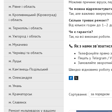
Можливі причини: віруси, пе
м. Рівне і область
Чи можна відремонтувати
Так, але важливо звернути
м. Кропивницький (Кіровоград)
і область
Скільки триває ремонт?
Від кількох годин до 1–2 дн
м. Тернопіль і область
Чи є гарантія?
м. Ужгород і область
Так, на всі виконані роботи.
м. Мукачево
📞 Як з нами зв’язатис
м. Чернівці та область
Телефонуйте прямо з
Пишіть у Telegram / V
м. Луцьк
Замовляйте зворотний
м. Кам'янець-Подільський
Швидко відновимо роботу в
м. Олександрія
м. Умань
м. Краматорськ
м. Славянск
Ремонт мультиварок у вашому