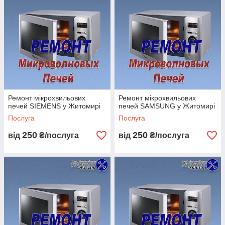
Ви телефонуєте нам або присилаєте заявку на ремонт!
Ремонт мікрохвильових
Ремонт мікрохвильових
печей SIEMENS у Житомирі
печей SAMSUNG у Житомирі
Послуга
Послуга
Узгоджуємо час і дату прибуття майстра!
250
250
від
₴/послуга
від
₴/послуга
Майстер поспішає до Вас!