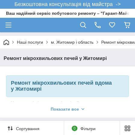
Безкоштовна консультація від майстра ->
Ваш надійний сервіс побутового ремонту – "Гарант-Майсте
Наші послуги
м. Житомир і область
Ремонт мікрохви
Ремонт мікрохвильових печей у Житомирі
Ремонт мікрохвильових печей вдома
у Житомирі
На сьогодні мікрохвильові печі зайняли одне з важливих
місць у побутовій техніки.
Показати все
НВЧ-печі — це простота у використанні та оперативність у
приготуванні їжі. Але під час щоденного використання
мікрохвильова піч, як і будь-який інший прилад, може вийти з
Сортування
0
Фільтри
ладу.