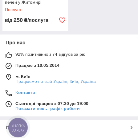
печей у Житомирі
правила безпеки, які гарантують безпеку.
Довірте цю
роботу висококваліфікованим фахівцям Гарант-
Послуга
Майстер
250
від
₴/послуга
Так само на будь-який ремонт холодильників,
морозильних камер ми даємо ГАРАНТЮ ВІД 1 МЕСЯЦУ!
Звертайтеся до нас у будь-який зручний для Вас час!Будемо
раді допомогти Вам!
Про нас
Якщо ви дзвонили до нас у не робочий час, Ви можете
92% позитивних з 74 відгуків за рік
замовити зворотний дзвінок у найближчий робочий час,
написати нам у онлайн чаті на головній сторінці або у
Працює з 10.05.2014
вайбері/телеграм (063) 655-79-85.
м. Київ
Працюємо по всій Україні, Київ, Україна
Контакти
Сьогодні працює з 07:30 до 19:00
Показати весь графік роботи
КНОПКА
Про нас
ЗВ'ЯЗКУ
РАБОТАЕМ БЕЗ ВЫХОДНЫХ!