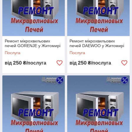
ми дуже цінуємо та поважаємо кожного клієнта! Ви вже
напевно бачили переваги нашої компанії, але ще Ви
можете переконатися в нас прочитавши
відгуки від
наших клієнтів
!
Наші переваги:
Ремонт мікрохвильових
Ремонт мікрохвильових
печей GORENJE у Житомирі
печей DAEWOO у Житомирі
Послуга
Послуга
250
250
від
₴/послуга
від
₴/послуга
Безплатна консультація телефоном!
Виїзд майстер безплатно, якщо ми ремонтуємо!