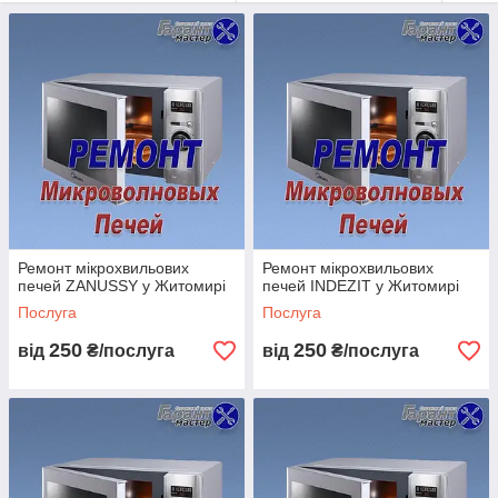
Якщо так сталося — панікувати не варто. Цей побутовий
прилад легко можна підсиити, якщо довірити цю справу
майстру. Для початку потрібно визначити ознаки та вигляд
зламання мікрохвильовки.
Найчастіші несправності мікрохвильових печей:
Під час роботи чується сильний гул;
Мікрохвильовка перестала гріти їжу;
Перегорлий мережевий запобіжник;
Не регулюється потужність;
Ремонт мікрохвильових
Ремонт мікрохвильових
Сильно нагрівається корпус НВЧ-печі;
печей ZANUSSY у Житомирі
печей INDEZIT у Житомирі
Чекати запах гару;
Послуга
Послуга
Перестало працювати освітлення всередині;
250
250
від
₴/послуга
від
₴/послуга
Не зачиняються дверцята;
Мікрохвильовка вимикається;
Не крутиться тарілка всередині корпусу.
ВИ СМЕЛО МОЖЕТЕ ДОВЕРЯТИ НАМ!
Ми добилися такої репутації завдяки Вашому довірі! І