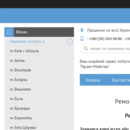
Працюємо по всій Україні
+380 (96) 009-98-86
+3
Надаємо послуги у:
м. Київ і область
м. Ірпінь
Ваш надійний сервіс побут
"Гарант-Майстер"
м. Васильків
м. Боярка
Головна
Контакт
м. Вишневе
м. Буча
Ремо
м. Бровари
Р
м. Бориспіль
м. Біла Церква
Зламався комп'ютер або 