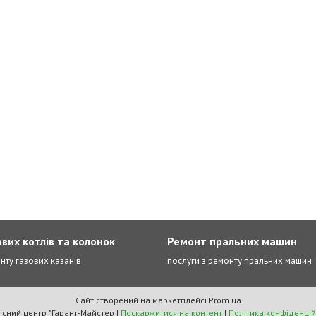
вих котлів та колонок
Ремонт пральних машин
нту газових казанів
послуги з ремонту пральних машин
Сайт створений на маркетплейсі
Prom.ua
Сервісний центр "Гарант-Майстер |
Поскаржитися на контент
|
Політика конфіденцій