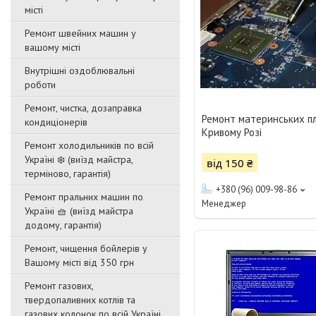
місті
Ремонт швейних машин у
вашому місті
Внутрішні оздоблювальні
роботи
Ремонт, чистка, дозаправка
Ремонт материнських пл
кондиціонерів
Кривому Розі
Ремонт холодильників по всій
Україні ❄️ (виїзд майстра,
від 150 ₴
терміново, гарантія)
+380 (96) 009-98-86
Ремонт пральних машин по
Менеджер
Україні 🧺 (виїзд майстра
додому, гарантія)
Ремонт, чищення бойлерів у
Вашому місті від 350 грн
Ремонт газових,
твердопаливних котлів та
газових колонок по всій Україні