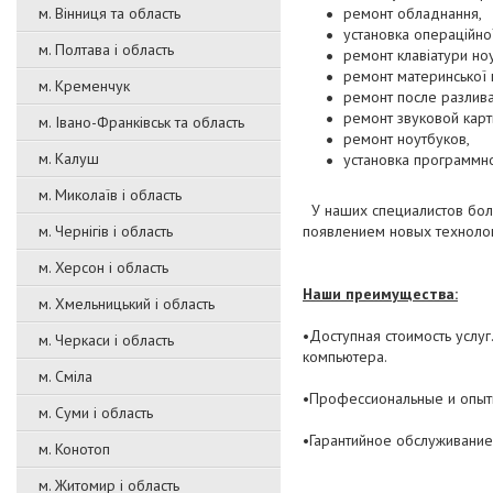
м. Вінниця та область
ремонт обладнання,
установка операційної
м. Полтава і область
ремонт клавіатури но
ремонт материнської 
м. Кременчук
ремонт после разлива
ремонт звуковой карт
м. Івано-Франківськ та область
ремонт ноутбуков,
м. Калуш
установка программно
м. Миколаїв і область
У наших специалистов бо
м. Чернігів і область
появлением новых технолог
м. Херсон і область
Наши преимущества:
м. Хмельницький і область
•Доступная стоимость услу
м. Черкаси і область
компьютера.
м. Сміла
•Профессиональные и опыт
м. Суми і область
•Гарантийное обслуживание
м. Конотоп
м. Житомир і область