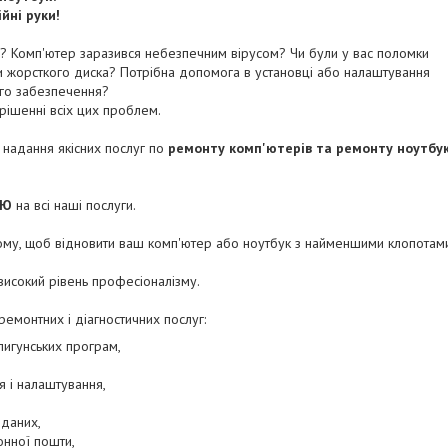
йні руки!
? Комп'ютер заразився небезпечним вірусом? Чи були у вас поломки
и жорсткого диска? Потрібна допомога в установці або налаштування
го забезпечення?
ішенні всіх цих проблем.
а надання якісних послуг по
ремонту комп'ютерів та ремонту ноутбук
!
ІЮ
на всі наші послуги.
ому, щоб відновити ваш комп'ютер або ноутбук з найменшими клопотами
исокий рівень професіоналізму.
емонтних і діагностичних послуг:
пигунських програм,
я і налаштування,
 даних,
онної пошти,