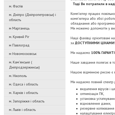
Тоді Ви потрапили в наді
м. Фастів
Комп'ютер працює повільно
м. Дніпро (Дніпропетровськ) і
комп'ютера або збої робот
область
обладнання або програмно
м Марганець
Ми можемо допомогти у вир
м. Кривий Ріг
Наші фахівці орієнтовані н
за
ДОСТУПНИМИ ЦІНАМИ
м Павлоград
Ми надаємо
100% ГАРАНТ
м Новомосковськ
м. Кам'янське (
Наше завдання полягає в т
Дніпродзержинськ)
Нашою відмінною рисою є в
м. Нікополь
Ми надаємо повний спектр р
м. Одеса і область
видалення вірусів і ш
м. Харків і область
оптимізація ПК,
установка устаткуванн
м. Запоріжжя і область
відновлення даних,
резервне копіювання
м. Львів і область
налаштування електр