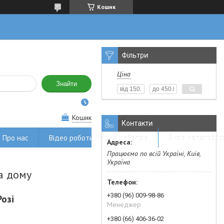
Кошик
Фільтри
Ціна
Знайти
Кошик
Контакти
Про нас
Відео роботи наших майстрів
Вивіз металобру
Працюємо по всій Україні, Київ,
Україна
а дому
+380 (96) 009-98-86
озі
Менеджер
+380 (66) 406-36-02