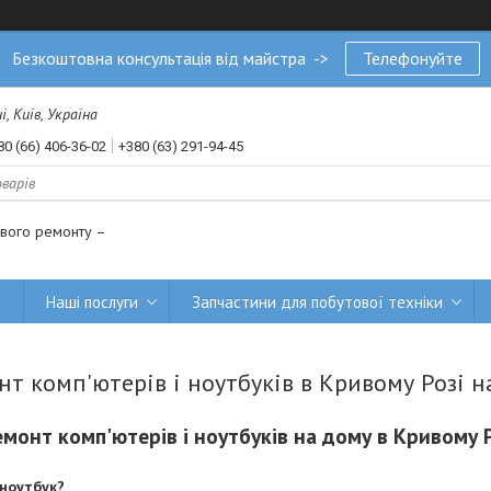
Безкоштовна консультація від майстра ->
Телефонуйте
, Київ, Україна
80 (66) 406-36-02
+380 (63) 291-94-45
ового ремонту –
и
Наші послуги
Запчастини для побутової техніки
нт комп'ютерів і ноутбуків в Кривому Розі н
емонт комп'ютерів і ноутбуків на дому в Кривому Р
ноутбук?