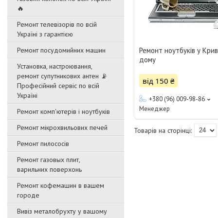
🔥
Ремонт телевізорів по всій
Україні з гарантією
Ремонт посудомийних машин
Ремонт ноутбуків у Крив
дому
Установка, настроювання,
ремонт супутникових антен 📡
від 150 ₴
Професійний сервіс по всій
Україні
+380 (96) 009-98-86
Менеджер
Ремонт комп'ютерів і ноутбуків
Ремонт мікрохвильових печей
Ремонт пилососів
Ремонт газовых плит,
варильних поверхонь
Ремонт кофемашин в вашем
городе
Вивіз металобрухту у вашому