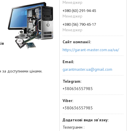
Менеджер
+380 (63) 291-94-45
Менеджер
+380 (56) 790-45-17
Менеджер
ів
https://garant-master.com.ua/ua/
garantmaster.ua@gmail.com
 за доступними цінами.
+380636557985
+380636557985
Телеграмм