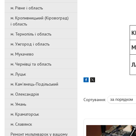
м. Рівне і область
м. Кропивницький (Кіровоград)
і область
К
м. Тернопіль і область
м. Ужгород і область
М
м. Мукачево
Л
м. Чернівці та область
м. Луцьк
м. Кам'янець-Подільський
м. Олександрія
м. Умань
м. Краматорськ
м. Славянск
Ремонт мультиварок у вашому