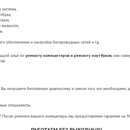
 системи,
утбука,
плати,
 жидкости,
ы,
го обеспечения и настройка беспроводных сетей и тд.
льшой опыт по
ремонту компьютеров и ремонту ноутбуков
, они сов
ий.
г. Вы получаете бесплатную диагностику и список того что необходимо 
ные специалисты.
! После ремонта вашего компьютера, мы предоставляем гарантию на 9
РАБОТАЕМ БЕЗ ВЫХОДНЫХ!