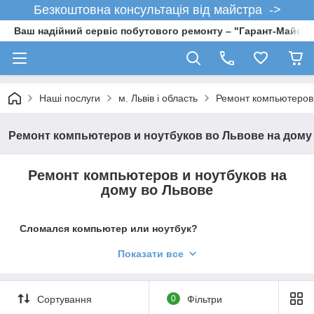
Безкоштовна консультація від майстра ->
Ваш надійний сервіс побутового ремонту – "Гарант-Майсте
Наші послуги
м. Львів і область
Ремонт компьютеров 
Ремонт компьютеров и ноутбуков во Львове на дому
Ремонт компьютеров и ноутбуков на
дому во Львове
Сломался компьютер или ноутбук?
Тогда Вы попали в надежные руки!
Показати все
Компьютер работает медленно?
Компьютер заражен опасным
вирусом? Были ли у вас поломки
Сортування
0
Фільтри
компьютера или сбои работы