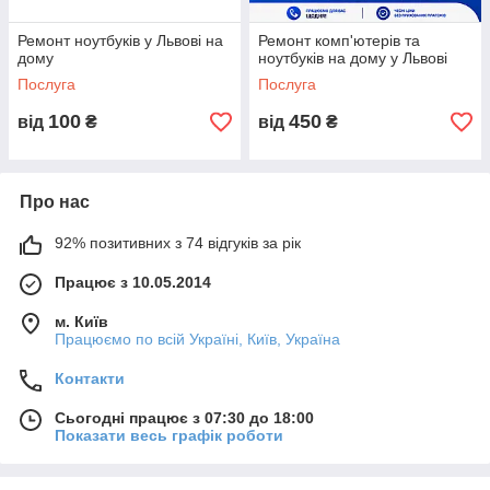
•Доступная стоимость услуг. Вы получаете бесплатную
диагностику и список того что необходимо для ремонта
Ремонт ноутбуків у Львові на
Ремонт комп'ютерів та
вашего компьютера.
дому
ноутбуків на дому у Львові
Послуга
Послуга
•Профессиональные и опытные специалисты.
100
450
від
₴
від
₴
•Гарантийное обслуживание! После ремонта вашего
компьютера, мы предоставляем гарантию на 90 дней.
РАБОТАЕМ БЕЗ ВЫХОДНЫХ!
Про нас
92% позитивних з 74 відгуків за рік
НАШИ ТЕЛЕФОНЫ:
Працює з 10.05.2014
м. Київ
КИЇВСТАР
(096) 009-98-86
Працюємо по всій Україні, Київ, Україна
Контакти
МТС
(066) 406-36-02
Сьогодні працює з 07:30 до 18:00
ЛАЙФ
(063) 291-94-45
Показати весь графік роботи