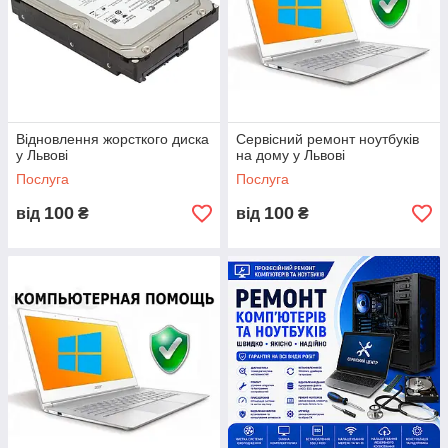
резервне копіювання даних,
налаштування електронної пошти,
ремонт обладнання,
установка операційної системи,
ремонт клавіатури ноутбука,
Відновлення жорсткого диска
Сервісний ремонт ноутбуків
у Львові
на дому у Львові
ремонт материнської плати,
Послуга
Послуга
ремонт после разлива жидкости,
ремонт звуковой карты,
100
100
від
₴
від
₴
ремонт ноутбуков,
установка программного обеспечения и настройка
беспроводных сетей и тд.
У наших специалистов большой опыт по
ремонту
компьютеров и ремонту ноутбуков
, они совершенствуют
свои знания с появлением новых технологий.
Наши преимущества: