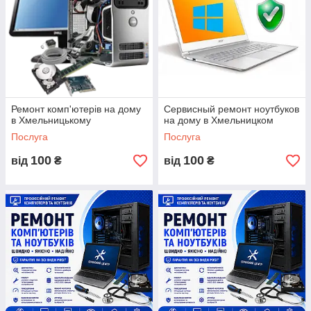
відновлення даних,
резервне копіювання даних,
налаштування електронної пошти,
ремонт обладнання,
установка операційної системи,
ремонт клавіатури ноутбука,
Ремонт комп'ютерів на дому
Сервисный ремонт ноутбуков
в Хмельницькому
на дому в Хмельницком
ремонт материнської плати,
Послуга
Послуга
ремонт после разлива жидкости,
ремонт звуковой карты,
100
100
від
₴
від
₴
ремонт ноутбуков,
установка программного обеспечения и настройка
беспроводных сетей и тд.
У наших специалистов большой опыт по
ремонту
компьютеров и ремонту ноутбуков
, они совершенствуют
свои знания с появлением новых технологий.
Наши преимущества: