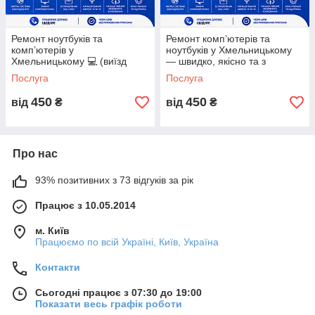
•Доступная стоимость услуг. Вы получаете бесплатную
диагностику и список того что необходимо для ремонта
Ремонт ноутбуків та
Ремонт комп’ютерів та
вашего компьютера.
комп’ютерів у
ноутбуків у Хмельницькому
Хмельницькому 💻 (виїзд
— швидко, якісно та з
майстра, ремонт вдома,
гарантією
•Профессиональные и опытные специалисты.
Послуга
Послуга
гарантія)
450
450
від
₴
від
₴
•Гарантийное обслуживание! После ремонта вашего
компьютера, мы предоставляем гарантию на 90 дней.
РАБОТАЕМ БЕЗ ВЫХОДНЫХ!
Про нас
93% позитивних з 73 відгуків за рік
НАШИ ТЕЛЕФОНЫ:
Працює з 10.05.2014
КИЇВСТАР
(096) 009-98-86
м. Київ
Працюємо по всій Україні, Київ, Україна
МТС
(066) 406-36-02
Контакти
ЛАЙФ
(063) 291-94-45
Сьогодні працює з 07:30 до 19:00
Показати весь графік роботи