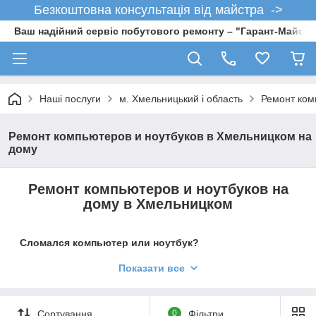
Безкоштовна консультація від майстра ->
Ваш надійний сервіс побутового ремонту – "Гарант-Майсте
Наші послуги
м. Хмельницький і область
Ремонт ком
Ремонт компьютеров и ноутбуков в Хмельницком на
дому
Ремонт компьютеров и ноутбуков на
дому в Хмельницком
Сломался компьютер или ноутбук?
Тогда Вы попали в надежные руки!
Показати все
Компьютер работает медленно?
Компьютер заражен опасным
вирусом? Были ли у вас поломки
Сортування
0
Фільтри