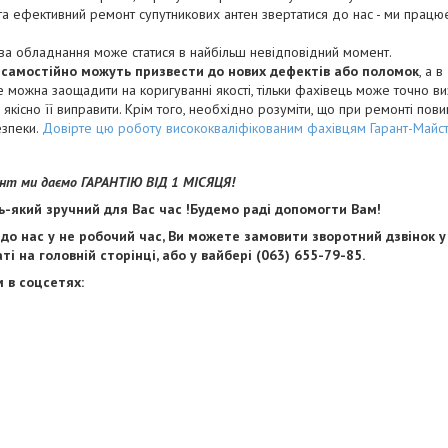
та ефективний ремонт супутникових антен звертатися до нас - ми працює
ва обладнання може статися в найбільш невідповідний момент.
 самостійно можуть призвести до нових дефектів або поломок
, а 
Не можна заощадити на коригуванні якості, тільки фахівець може точно 
а якісно її виправити. Крім того, необхідно розуміти, що при ремонті пов
езпеки.
Довірте цю роботу висококваліфікованим фахівцям Гарант-Майс
монт ми даємо ГАРАНТІЮ ВІД 1 МІСЯЦЯ!
ь-який зручний для Вас час !Будемо раді допомогти Вам!
до нас у не робочий час, Ви можете замовити зворотний дзвінок у
і на головній сторінці, або у вайбері (063) 655-79-85.
 в соцсетях: