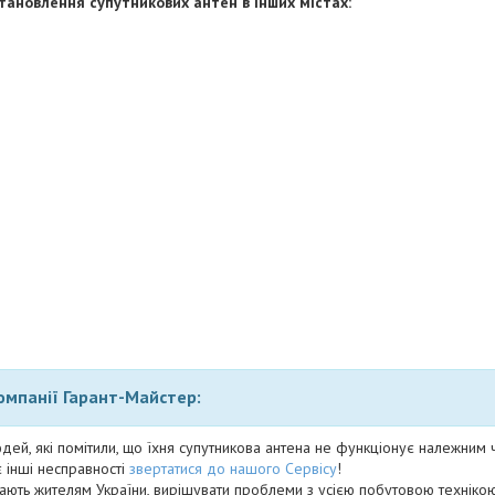
тановлення супутникових антен в інших містах:
компанії Гарант-Майстер:
дей, які помітили, що їхня супутникова антена не функціонує належним 
 інші несправності
звертатися до нашого Сервісу
!
ають жителям України, вирішувати проблеми з усією побутовою технікою.