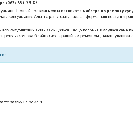
ре (063) 655-79-85.
сультації. В онлайн режимі можна
викликати майстра по ремонту суп
мати консультацію. Адміністрація сайту надає інформаційні послуги (при
у всіх супутникових антен закінчується, і якщо поломка відбулася саме піс
вірену часом, яка б займалися гарантійним ремонтом , налаштуванням с
ти:
аєте заявку на ремонт.