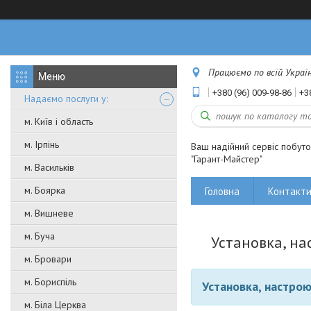
Працюємо по всій Україні
+380 (96) 009-98-86
+3
Надаємо послуги у:
м. Київ і область
м. Ірпінь
Ваш надійний сервіс побут
"Гарант-Майстер"
м. Васильків
м. Боярка
Головна
Контакт
м. Вишневе
м. Буча
Установка, н
м. Бровари
м. Бориспіль
Установка, настро
м. Біла Церква