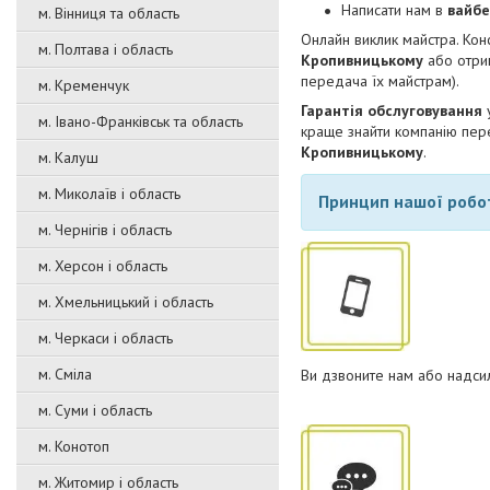
Написати нам в
вайбе
м. Вінниця та область
Онлайн виклик майстра. Кон
м. Полтава і область
Кропивницькому
або отри
передача їх майстрам).
м. Кременчук
Гарантія обслуговування
м. Івано-Франківськ та область
краще знайти компанію пере
Кропивницькому
.
м. Калуш
м. Миколаїв і область
Принцип нашої робо
м. Чернігів і область
м. Херсон і область
м. Хмельницький і область
м. Черкаси і область
м. Сміла
Ви дзвоните нам або надсил
м. Суми і область
м. Конотоп
м. Житомир і область