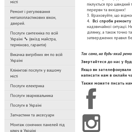
місті
піклується про швидкий 
перерви та вихідних!
Ремонт і регулювання
Враховуйте, що відмо
металопластикових вікон,
Всі спроби ремонту
дверей.
надзвичайної ситуації. 
ділянку, а також точно т
Послуги сантехніка по всій
затверджених правил б
Україні 🔧 (виїзд майстра,
терміново, гарантія)
Так само, на будь-який ре
Викачка вигрібних ям по всій
Україні
Звертайтеся до нас у буд
Якщо ви зателефонували 
Клінінгові послуги у вашому
написати нам в онлайн чат
місті
Также можете писать нам
Послуги електрика
Послуги зварювальника
Послуги в Україні
Запчастини та аксесуари
Монтаж сонячних панелей під
ключ в Україні