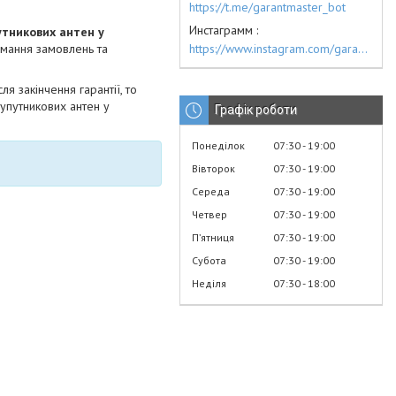
https://t.me/garantmaster_bot
Инстаграмм
утникових антен у
https://www.instagram.com/garantmaster.ua/
ймання замовлень та
ля закінчення гарантії, то
упутникових антен у
Графік роботи
Понеділок
07:30
19:00
Вівторок
07:30
19:00
Середа
07:30
19:00
Четвер
07:30
19:00
Пʼятниця
07:30
19:00
Субота
07:30
19:00
Неділя
07:30
18:00