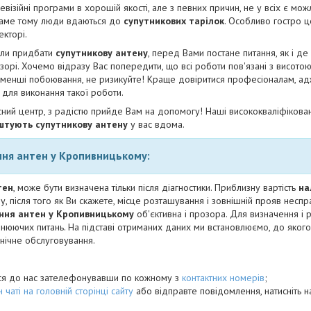
візійні програми в хорошій якості, але з певних причин, не у всіх є мож
Саме тому люди вдаються до
супутникових тарілок
. Особливо гостро ц
кторі.
или придбати
супутникову антену
, перед Вами постане питання, як і де 
орі. Хочемо відразу Вас попередити, що всі роботи пов'язані з висото
йменші побоювання, не ризикуйте! Краще довіритися професіоналам, адж
 для виконання такої роботи.
ний центр, з радістю прийде Вам на допомогу! Наші висококваліфікован
аштують супутникову антену
у вас вдома.
ння антен у Кропивницькому:
тен
, може бути визначена тільки після діагностики. Приблизну вартість
на
, після того як Ви скажете, місце розташування і зовнішній прояв неспр
ення антен у Кропивницькому
об'єктивна і прозора. Для визначення і
чнюючих питань. На підставі отриманих даних ми встановлюємо, до якого
хнічне обслуговування.
ися до нас зателефонувавши по кожному з
контактних номерів
;
 чаті на головній сторінці сайту
або відправте повідомлення, натисніть на