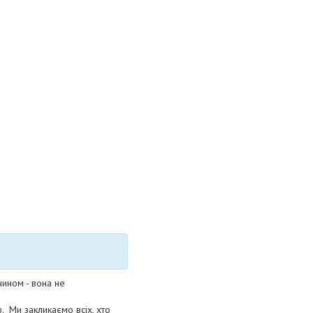
чином - вона не
 Ми закликаємо всіх, хто