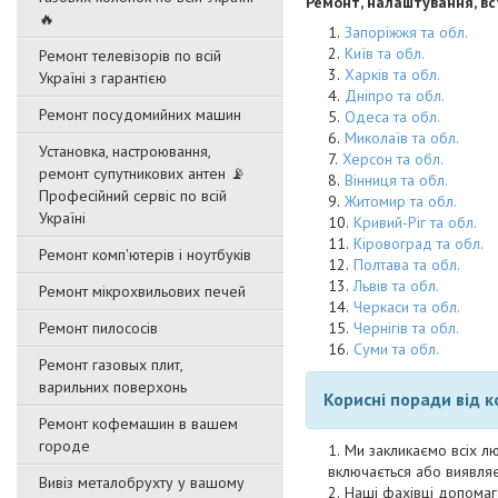
Ремонт, налаштування, вс
🔥
Запоріжжя та обл.
Київ та обл.
Ремонт телевізорів по всій
Харків та обл.
Україні з гарантією
Дніпро та обл.
Ремонт посудомийних машин
Одеса та обл.
Миколаїв та обл.
Установка, настроювання,
Херсон та обл.
ремонт супутникових антен 📡
Вінниця та обл.
Професійний сервіс по всій
Житомир та обл.
Україні
Кривий-Ріг та обл.
Кіровоград та обл.
Ремонт комп'ютерів і ноутбуків
Полтава та обл.
Львів та обл.
Ремонт мікрохвильових печей
Черкаси та обл.
Ремонт пилососів
Чернігів та обл.
Суми та обл.
Ремонт газовых плит,
варильних поверхонь
Корисні поради від 
Ремонт кофемашин в вашем
городе
Ми закликаємо всіх лю
включається або виявляє
Вивіз металобрухту у вашому
Наші фахівці допомаг