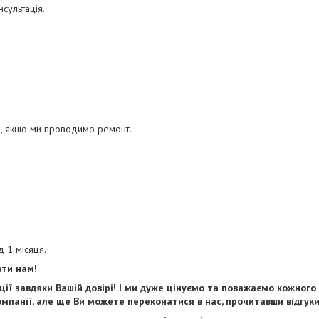
сультація.
, якщо ми проводимо ремонт.
д 1 місяця.
яти нам!
ії завдяки Вашій довірі! І ми дуже цінуємо та поважаємо кожного
мпанії, але ще Ви можете переконатися в нас, прочитавши відгуки 