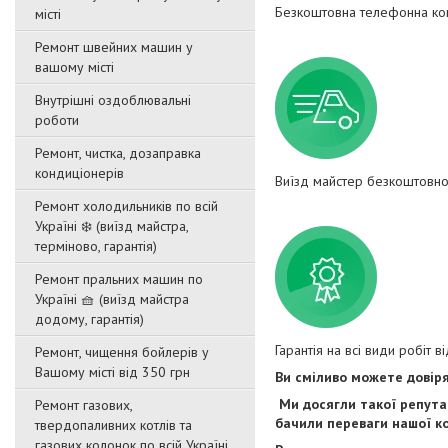
Безкоштовна телефонна кон
місті
Ремонт швейних машин у
вашому місті
Внутрішні оздоблювальні
роботи
Ремонт, чистка, дозаправка
кондиціонерів
Виїзд майстер безкоштовно
Ремонт холодильників по всій
Україні ❄️ (виїзд майстра,
терміново, гарантія)
Ремонт пральних машин по
Україні 🧺 (виїзд майстра
додому, гарантія)
Гарантія на всі види робіт ві
Ремонт, чищення бойлерів у
Вашому місті від 350 грн
Ви сміливо можете довір
Ми досягли такої репутац
Ремонт газових,
бачили переваги нашої ко
твердопаливних котлів та
газових колонок по всій Україні