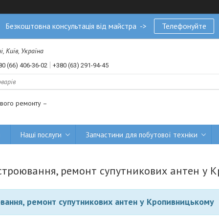
Безкоштовна консультація від майстра ->
Телефонуйте
, Київ, Україна
80 (66) 406-36-02
+380 (63) 291-94-45
ового ремонту –
и
Наші послуги
Запчастини для побутової техніки
астроювання, ремонт супутникових антен у 
ювання, ремонт супутникових антен у Кропивницькому