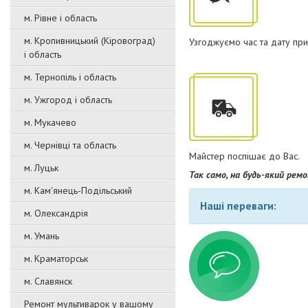
м. Рівне і область
м. Кропивницький (Кіровоград)
Узгоджуємо час та дату при
і область
м. Тернопіль і область
м. Ужгород і область
м. Мукачево
м. Чернівці та область
Майстер поспішає до Вас.
м. Луцьк
Так само, на будь-який ре
м. Кам'янець-Подільський
Наші переваги:
м. Олександрія
м. Умань
м. Краматорськ
м. Славянск
Ремонт мультиварок у вашому