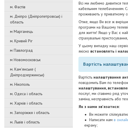
Всі ми любимо дивитися теле
м. Фастів
кабельним телебаченням. 
проживають у приватному се
м. Дніпро (Дніпропетровськ) і
Отже, якщо Ви все ж виріш
область
програми на Вашому телевіз
м Марганець
для життя! Якщо у Вас є на
страхувальні пристосування,
м. Кривий Ріг
У цьому випадку наш сервіс
м Павлоград
якісно
встановлять і нал
м Новомосковськ
Вартість налаштува
м. Кам'янське (
Дніпродзержинськ)
Вартість
налаштування ан
повідомить Вам по телефону
м. Нікополь
налаштування, встановл
послуг, ми ставимо ряд уто
м. Одеса і область
заміна, несправність або те
м. Харків і область
Як з нами зв'язатися:
м. Запоріжжя і область
Ви можете спілкуват
Написати нам
в онлайн
м. Львів і область
екрану;