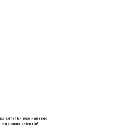
 клієнта! Ви вже напевно
від наших клієнтів!