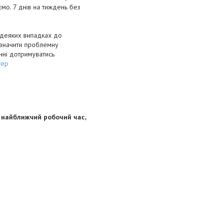
мо. 7 днів на тиждень без
в деяких випадках до
визначити проблемну
инні дотримуватись
тер
 найближчий робочий час,