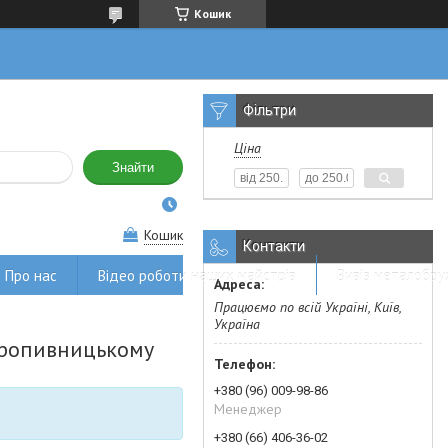
Кошик
Фільтри
Ціна
Знайти
Кошик
Контакти
Про нас
Відео роботи наших майстрів
Вивіз металобру
Працюємо по всій Україні, Київ,
Україна
Кропивницькому
+380 (96) 009-98-86
Менеджер
+380 (66) 406-36-02