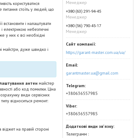
Менеджер
ливість користуватися
е питання стоїть у людей, що
+380 (63) 291-94-45
Менеджер
її встановити і налаштувати
+380 (56) 790-45-17
ю і електрикою небезпечні
Менеджер
е у них є всі необхідні
і майстри, дуже швидко і
https://garant-master.com.ua/ua/
garantmaster.ua@gmail.com
лаштування антен
майстер
авності або код помилки. Ціна
+380636557985
 розрахунку види сервісних
 типу відноситься ремонт:
+380636557985
 віджет на правій стороні
Телеграмм