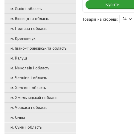
Купити
м. Львів і область
м. Вінниця та область
м. Полтава і область
м. Кременчук
м. Івано-Франківськ та область
м. Калуш
м. Миколаїв і область
м. Чернігів і область
м. Херсон і область
м. Хмельницький і область
м. Черкаси і область
м. Сміла
м. Суми і область