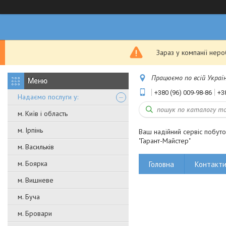
Зараз у компанії нер
Працюємо по всій Україні
+380 (96) 009-98-86
+3
Надаємо послуги у:
м. Київ і область
м. Ірпінь
Ваш надійний сервіс побут
"Гарант-Майстер"
м. Васильків
м. Боярка
Головна
Контакт
м. Вишневе
м. Буча
м. Бровари