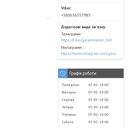
+380636557985
Телеграмм
https://t.me/garantmaster_bot
Инстаграмм
https://www.instagram.com/garantmaster.ua/
Графік роботи
Понеділок
07:30
19:00
Вівторок
07:30
19:00
Середа
07:30
19:00
Четвер
07:30
19:00
Пʼятниця
07:30
19:00
Субота
07:30
19:00