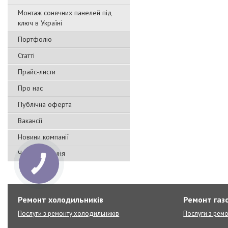
Монтаж сонячних панелей під
ключ в Україні
Портфоліо
Статті
Прайс-листи
Про нас
Публічна оферта
Вакансії
Новини компанії
Часті запитання
Ремонт холодильників
Ремонт газо
Послуги з ремонту холодильників
Послуги з ремо