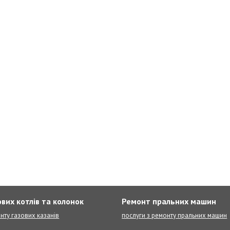
вих котлів та колонок
Ремонт пральних машин
нту газових казанів
послуги з ремонту пральних машин