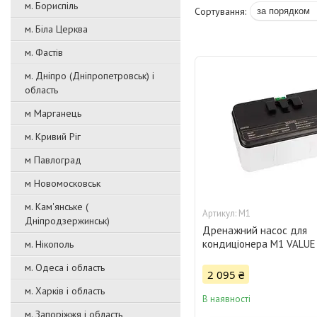
м. Бориспіль
м. Біла Церква
м. Фастів
м. Дніпро (Дніпропетровськ) і
область
м Марганець
м. Кривий Ріг
м Павлоград
м Новомосковськ
м. Кам'янське (
M1
Дніпродзержинськ)
Дренажний насос для
кондиціонера M1 VALUE
м. Нікополь
м. Одеса і область
2 095 ₴
м. Харків і область
В наявності
м. Запоріжжя і область