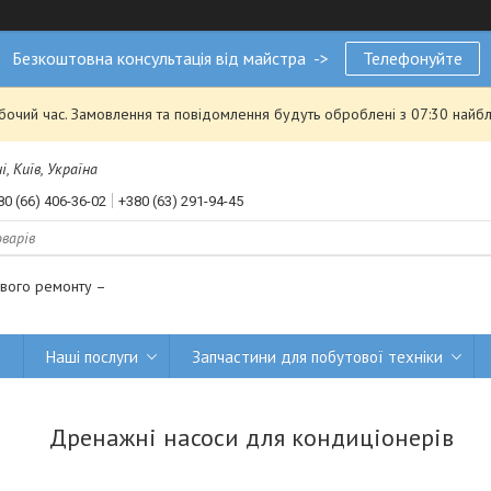
Безкоштовна консультація від майстра ->
Телефонуйте
обочий час. Замовлення та повідомлення будуть оброблені з 07:30 найбл
, Київ, Україна
80 (66) 406-36-02
+380 (63) 291-94-45
ового ремонту –
и
Наші послуги
Запчастини для побутової техніки
Дренажні насоси для кондиціонерів