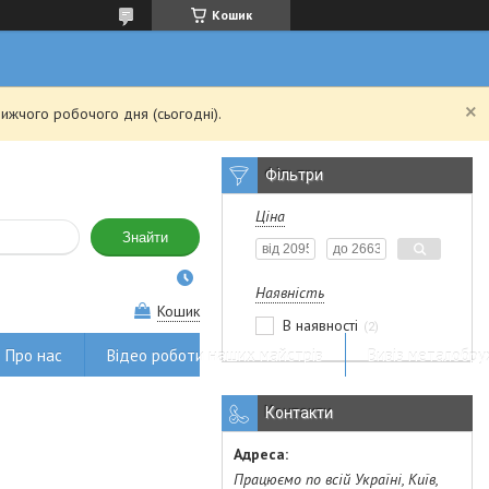
Кошик
ижчого робочого дня (сьогодні).
Фільтри
Ціна
Знайти
Наявність
Кошик
В наявності
2
Про нас
Відео роботи наших майстрів
Вивіз металобру
Контакти
Працюємо по всій Україні, Київ,