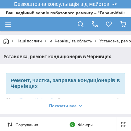
Безкоштовна консультація від майстра ->
Ваш надійний сервіс побутового ремонту – "Гарант-Майсте
Наші послуги
м. Чернівці та область
Установка, ремо
Установка, ремонт кондиціонерів в Чернівцях
Ремонт, чистка, заправка кондиціонерів в
Чернівцях
Фірма
"Гарант Майстер"
займається ремонтом домашньої
побутової техніки, як ніхто розуміємо проблему з
поламаним
Показати все
кондиціонером
, працюючи в рамках вашого напруженого
графіка! Швидке, надійне, кваліфіковане, уважне і розумне -
ось деякі з тих слів, які найкраще описують нашу роботу.
Сортування
0
Фільтри
Фахівці нашої ремонтної
служби