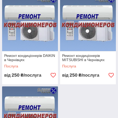
в самий невідповідний момент.
Всі спроби ремонту самостійно можуть
призвести до нових дефектів або поломок
, а в
деяких випадках до надзвичайної ситуації. Можна
заощадити на коригування якості, тільки фахівець може
точно визначити проблемну ділянку, а також точно і
якісно його виправити.
При самостійному ремонті ви
не зможете помітити перші ознаки небезпеки.
.
Довірте цю роботу висококваліфікованим фахівцям
Гарант-Майстер
Ремонт кондиціонерів DAIKIN
Ремонт кондиціонерів
в Чернівцях
MITSUBISHI в Чернівцях
Принцип нашої роботи:
Послуга
Послуга
250
250
від
₴/послуга
від
₴/послуга
Ви телефонуйте нам або надсилаєте заявку на ремонт!