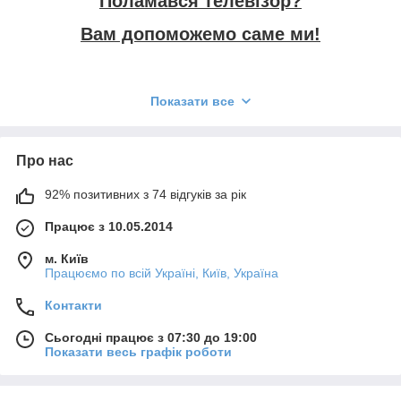
Поламався телевізор?
інформаційні послуги (приймання замовлень та передача їх
майстрам).
Вам допоможемо саме ми!
Гарантія обслуговування
у всіх телевізорів закінчується, і
якщо поломка сталася саме після закінчення гарантії, то
краще знайти компанію перевірену часом, яка б займалися
Показати все
гарантійним
ремонтом телевізорів в Білій Церкві
.
Запитаєте чому ми?
Тільки у нас ви отримаєте якісно
Принцип нашої роботи:
.
виконаний ремонт телевізора за
Про нас
найнижчими цінами!
92% позитивних з 74 відгуків за рік
Працює з 10.05.2014
Переваги нашої компанії:
м. Київ
Працюємо по всій Україні, Київ, Україна
Ви телефонуйте нам або надсилаєте заявку на ремонт!
Контакти
Сьогодні працює з 07:30 до 19:00
Показати весь графік роботи
найнижчі ціни в місті;