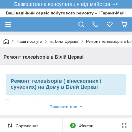
Безкоштовна консультація від майстра ->
Ваш надійний сервіс побутового ремонту – "Гарант-Майсте
Наші послуги
м. Біла Церква
Ремонт телевізорів в Бі
Ремонт телевізорів в Білій Церкві
Ремонт телевізорів ( кінескопних і
сучасних) на Дому в Білій Церкві
Ми пропонує Вам послугу по
ремонту телевізорів
. Наші
майстри, які мають відмінні знання, навички та вміння,
Показати все
багаторічний досвід роботи, професійний інструмент
виправлять поломку Вашого телевізора швидко, якісно і з
гарантією!
Сортування
0
Фільтри
Причини поломки телевізора можуть бути різними – механічні