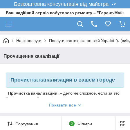
Безкоштовна консультація від майстра ->
Ваш надійний сервіс побутового ремонту – "Гарант-Майсте
Наші послуги
Послуги сантехніка по всій Україні 🔧 (виї
Прочищення каналізації
Прочистка канализации в вашем городе
Прочистка канализации
– дело не сложное, если за это
берется хороший мастер.
Показати все
Рано или поздно каждый может столкнуться с тем, что вода
плохо начала уходить в умывальник, унитаз, ванну,
чувствуется неприятный запах или вода может выливаться
на пол. Это все свидетельствует о том, что у Вас
забилась
Сортування
0
Фільтри
канализация
.