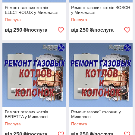
або колонки у Миколаєві
Ремонт газових котлів
Ремонт газових котлів BOSCH
Зателефонуйте нам
ELECTROLUX у Миколаєві
у Миколаєві
Напишіть у Telegram / Viber
Послуга
Послуга
Замовте зворотний дзвінок
Залиште заявку через сайт
250
250
від
₴/послуга
від
₴/послуга
Ремонт газових котлів
Ремонт газової колонки у
BERETTA у Миколаєві
Миколаєві
Послуга
Послуга
250
250
від
₴/послуга
від
₴/послуга