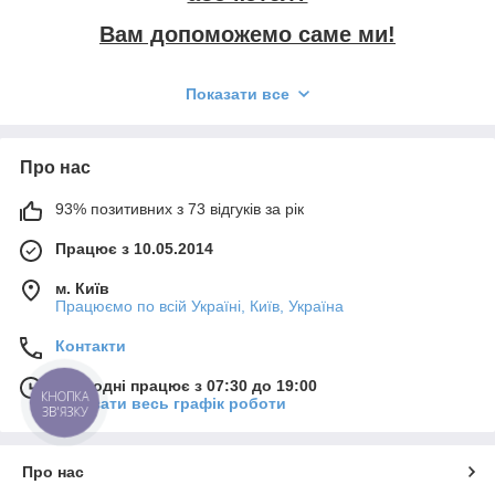
Вам допоможемо саме ми!
Показати все
Запитаєте чому ми?
Тільки у нас ви отримаєте
якісно
виконану роботу за найнижчими
Про нас
цінних
!
93% позитивних з 73 відгуків за рік
Працює з 10.05.2014
Переваги нашої компанії:
м. Київ
Працюємо по всій Україні, Київ, Україна
Контакти
Сьогодні працює з 07:30 до 19:00
КНОПКА
Показати весь графік роботи
ЗВ'ЯЗКУ
найнижчі ціни в місті;
Про нас