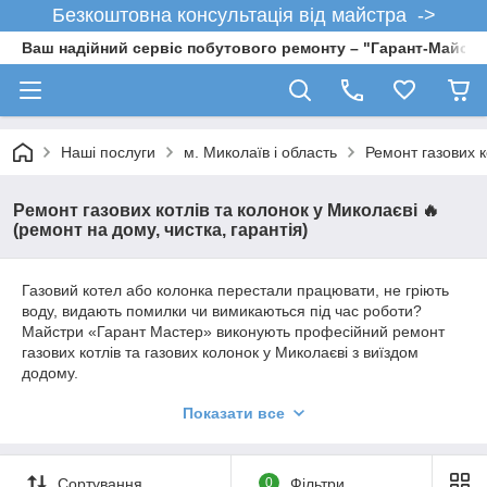
Безкоштовна консультація від майстра ->
Ваш надійний сервіс побутового ремонту – "Гарант-Майсте
Наші послуги
м. Миколаїв і область
Ремонт газових к
Ремонт газових котлів та колонок у Миколаєві 🔥
(ремонт на дому, чистка, гарантія)
Газовий котел або колонка перестали працювати, не гріють
воду, видають помилки чи вимикаються під час роботи?
Майстри «Гарант Мастер» виконують професійний ремонт
газових котлів та газових колонок у Миколаєві з виїздом
додому.
👉 Виїзд майстра можливий у день звернення
Показати все
📍 Працюємо по всьому Миколаєву: Центральний район,
Інгульський, Заводський, Корабельний, Намив, Ліски, Соляні,
Тернівка, Матвіївка, Варварівка та інші райони міста
Сортування
0
Фільтри