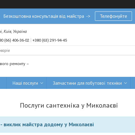
Безкоштовна консультація від майстра ->
Телефонуйте
, Київ, Україна
80 (66) 406-36-02
+380 (63) 291-94-45
ового ремонту –
и
Наші послуги
Запчастини для побутової техніки
Послуги сантехніка у Миколаєві
 - виклик майстра додому у Миколаєві