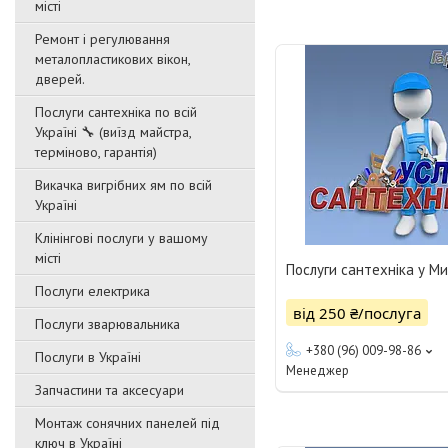
місті
Ремонт і регулювання
металопластикових вікон,
дверей.
Послуги сантехніка по всій
Україні 🔧 (виїзд майстра,
терміново, гарантія)
Викачка вигрібних ям по всій
Україні
Клінінгові послуги у вашому
місті
Послуги сантехніка у Ми
Послуги електрика
від 250 ₴/послуга
Послуги зварювальника
+380 (96) 009-98-86
Послуги в Україні
Менеджер
Запчастини та аксесуари
Монтаж сонячних панелей під
ключ в Україні