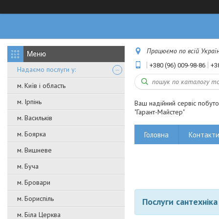
Працюємо по всій Україні
+380 (96) 009-98-86
+3
Надаємо послуги у:
м. Київ і область
м. Ірпінь
Ваш надійний сервіс побут
"Гарант-Майстер"
м. Васильків
м. Боярка
Головна
Контакт
м. Вишневе
м. Буча
м. Бровари
м. Бориспіль
Послуги сантехніка
м. Біла Церква