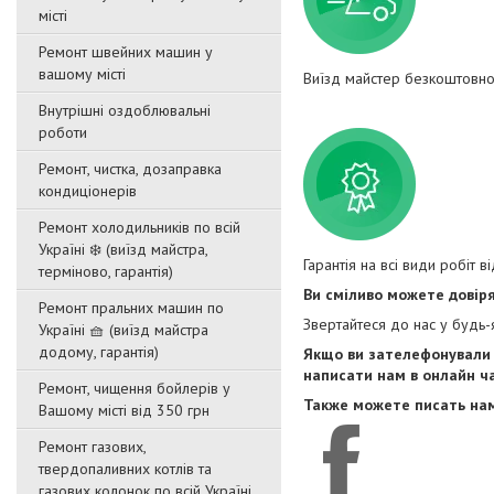
місті
Ремонт швейних машин у
вашому місті
Виїзд майстер безкоштовно
Внутрішні оздоблювальні
роботи
Ремонт, чистка, дозаправка
кондиціонерів
Ремонт холодильників по всій
Україні ❄️ (виїзд майстра,
Гарантія на всі види робіт ві
терміново, гарантія)
Ви сміливо можете довір
Ремонт пральних машин по
Звертайтеся до нас у будь-
Україні 🧺 (виїзд майстра
додому, гарантія)
Якщо ви зателефонували 
написати нам в онлайн чат
Ремонт, чищення бойлерів у
Также можете писать нам
Вашому місті від 350 грн
Ремонт газових,
твердопаливних котлів та
газових колонок по всій Україні