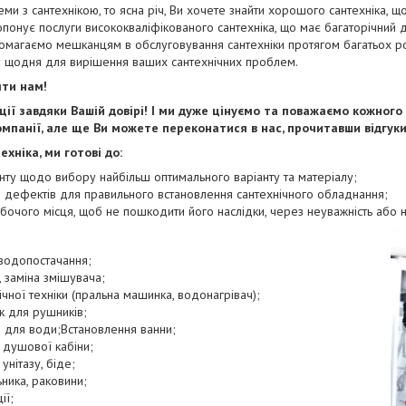
и з сантехнікою, то ясна річ, Ви хочете знайти хорошого сантехніка, що
понує послуги висококваліфікованого сантехніка, що має багаторічний до
помагаємо мешканцям в обслуговування сантехніки протягом багатьох ро
є щодня для вирішення ваших сантехнічних проблем.
яти нам!
ії завдяки Вашій довірі! І ми дуже цінуємо та поважаємо кожного
мпанії, але ще Ви можете переконатися в нас, прочитавши відгуки 
хніка, ми готові до:
нту щодо вибору найбільш оптимального варіанту та матеріалу;
я дефектів для правильного встановлення сантехнічного обладнання;
обочого місця, щоб не пошкодити його наслідки, через неуважність або 
 водопостачання;
 заміна змішувача;
чної техніки (пральна машинка, водонагрівач);
к для рушників;
в для води;Встановлення ванни;
 душової кабіни;
унітазу, біде;
ника, раковини;
ії;