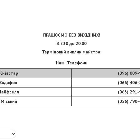
ПРАЦЮЄМО БЕЗ ВИХІДНИХ!
З 7.30 до 20.00
Терміновий виклик майстра:
Наші Телефони
Київстар
(096) 009-
Водафон
(066) 406-
Лайфселл
(063) 291-
Міський
(056) 790-