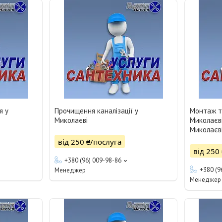
я у
Прочищення каналізації у
Монтаж т
Миколаєві
Миколаєві
Миколаєв
від 250 ₴/послуга
від 250
+380 (96) 009-98-86
+380 (9
Менеджер
Менеджер