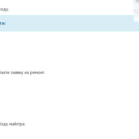
воду.
ти:
аєте заявку на ремонт.
їзду майстра.