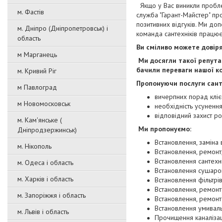
Якщо у Вас виникли проблем
м. Фастів
служба "Гарант-Майстер" про
позитивних відгуків. Ми до
м. Дніпро (Дніпропетровськ) і
команда сантехніків працю
область
Ви сміливо можете довір
м Марганець
Ми досягли такої репутац
бачили переваги нашої ко
м. Кривий Ріг
Пропонуючи послуги санте
м Павлоград
вичерпних порад кліє
м Новомосковськ
необхідність усуненн
відповідний захист р
м. Кам'янське (
Ми пропонуємо:
Дніпродзержинськ)
Встановлення, заміна
м. Нікополь
Встановлення, ремонт,
Встановлення сантехні
м. Одеса і область
Встановлення сушаро
м. Харків і область
Встановлення фільтрі
Встановлення, ремонт
м. Запоріжжя і область
Встановлення, ремонт 
Встановлення умиваль
м. Львів і область
Прочищення каналізац