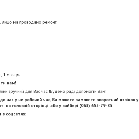
, якщо ми проводимо ремонт.
д 1 місяця.
яти нам!
який зручний для Вас час !Будемо раді допомогти Вам!
до нас у не робочий час, Ви можете замовити зворотний дзвінок у
і на головній сторінці, або у вайбері (063) 655-79-85.
 в соцсетях: