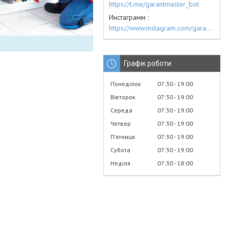
https://t.me/garantmaster_bot
Инстаграмм
https://www.instagram.com/garantmaster.ua/
Графік роботи
Понеділок
07:30
19:00
Вівторок
07:30
19:00
Середа
07:30
19:00
Четвер
07:30
19:00
Пʼятниця
07:30
19:00
Субота
07:30
19:00
Неділя
07:30
18:00