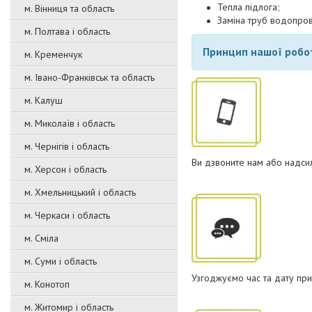
Тепла підлога;
м. Вінниця та область
Заміна труб водопро
м. Полтава і область
Принцип нашої робо
м. Кременчук
м. Івано-Франківськ та область
м. Калуш
м. Миколаїв і область
м. Чернігів і область
Ви дзвоните нам або надсил
м. Херсон і область
м. Хмельницький і область
м. Черкаси і область
м. Сміла
м. Суми і область
Узгоджуємо час та дату при
м. Конотоп
м. Житомир і область