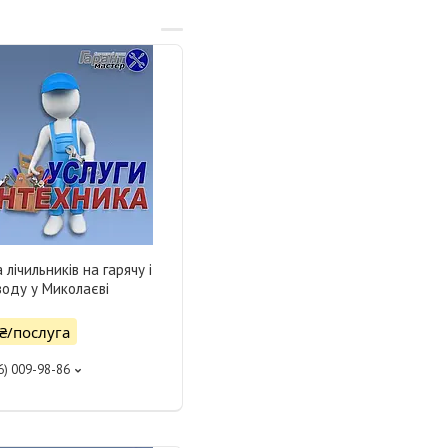
 лічильників на гарячу і
воду у Миколаєві
 ₴/послуга
6) 009-98-86