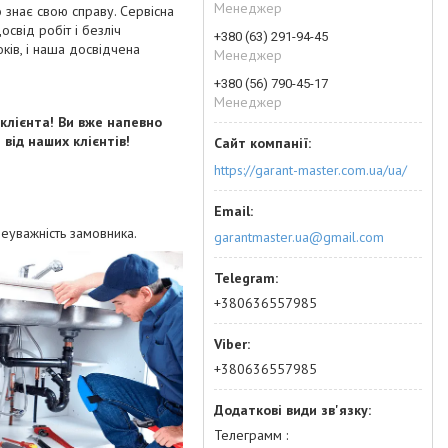
Менеджер
 знає свою справу. Сервісна
свід робіт і безліч
+380 (63) 291-94-45
ків, і наша досвідчена
Менеджер
+380 (56) 790-45-17
Менеджер
 клієнта! Ви вже напевно
від наших клієнтів!
https://garant-master.com.ua/ua/
неуважність замовника.
garantmaster.ua@gmail.com
+380636557985
+380636557985
Телеграмм