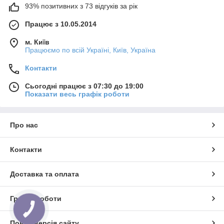
лічильника.
93% позитивних з 73 відгуків за рік
Працює з 10.05.2014
Будьте уважні до таких моментів:
м. Київ
Працюємо по всій Україні, Київ, Україна
- гарантійного терміну;
Контакти
- перевірка та заміна лічильників води, у разі несправності;
Сьогодні працює з 07:30 до 19:00
- наявність договору;
Показати весь графік роботи
- укладання угоди про закінчення виконаних робіт.
Про нас
Хто займається
встановленням лічильників води
:
Контакти
Цю роботу повинні виконувати організації, які обслуговую
Ваш будинок. Якщо їх послугами Ви, з певних причин,
скористатися не можете, тоді Ви можете
викликати
Доставка та оплата
спеціаліста зі встановлення лічильників
з приватної
організації.
Графік роботи
КНОПКА
ЗВ'ЯЗКУ
Після того, як Вам встановили лічильник, протягом тижня
Повна версія сайту