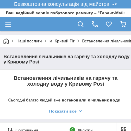
Безкоштовна консультація від майстра ->
Ваш надійний сервіс побутового ремонту – "Гарант-Майсте
Наші послуги
м. Кривий Ріг
Встановлення лічильників
Встановлення лічильників на гарячу та холодну воду
у Кривому Розі
Встановлення лічильників на гарячу та
холодну воду у Кривому Розі
Сьогодні багато людей вже
встановили лічильник води
.
Це дуже практично, лічильник дозволяє контролювати
витрати води та не переплачувати зайві гроші. Однак, є і ті
Показати все
люди, які ще не встановили лічильники для води або навіть
ті, які не думали про це взагалі.
Сортування
0
Фільтри