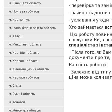
м. Вінниця та область
- перевірка та замі
м. Полтава і область
- наявність договор
- укладання угоди 
м. Кременчук
Хто займається
вс
м. Івано-Франківськ та область
Цю роботу повинні 
м. Калуш
послугами Ви, з п
спеціаліста зі вст
м. Миколаїв і область
Після того, як Ва
м. Чернігів і область
документи про те,
м. Херсон і область
Вартість роботи:
м. Хмельницький і область
Залежно від типу 
ціна може коливати
м. Черкаси і область
м. Сміла
м. Суми і область
м. Конотоп
м. Житомир і область