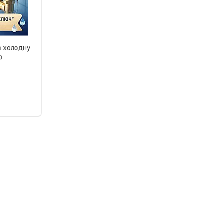
а холодну
ю