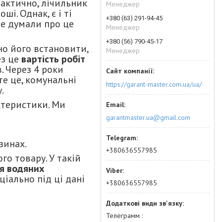
рактично, лічильник
Менеджер
і. Однак, є і ті
+380 (63) 291-94-45
не думали про це
Менеджер
+380 (56) 790-45-17
но його встановити,
Менеджер
ез це
вартість робіт
. Через 4 роки
те це, комунальні
https://garant-master.com.ua/ua/
.
ктеристики. Ми
garantmaster.ua@gmail.com
зинах.
+380636557985
о товару. У такій
ня водяних
ціально під ці дані
+380636557985
Телеграмм