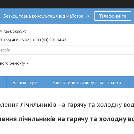
Безкоштовна консультація від майстра ->
Телефонуйте
, Київ, Україна
80 (66) 406-36-02
+380 (63) 291-94-45
ового ремонту –
и
Наші послуги
Запчастини для побутової техніки
лення лічильників на гарячу та холодну вод
ення лічильників на гарячу та холодну в