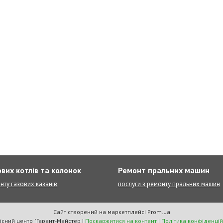
вих котлів та колонок
Ремонт пральних машин
нту газових казанів
послуги з ремонту пральних машин
Сайт створений на маркетплейсі
Prom.ua
Сервісний центр "Гарант-Майстер |
Поскаржитися на контент
|
Політика конфіденцій