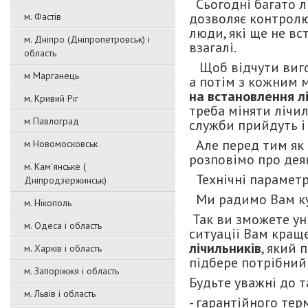
Сьогодні багато 
дозволяє контролюв
м. Фастів
люди, які ще не вс
м. Дніпро (Дніпропетровськ) і
взагалі.
область
Щоб відчути вигод
м Марганець
а потім з кожним 
на встановлення л
м. Кривий Ріг
треба міняти лічил
м Павлоград
служби прийдуть і
Але перед тим як 
м Новомосковськ
розповімо про деяк
м. Кам'янське (
Технічні параметр
Дніпродзержинськ)
Ми радимо Вам куп
м. Нікополь
Так ви зможете ун
м. Одеса і область
ситуації Вам кращ
лічильників
, який 
м. Харків і область
підбере потрібний
м. Запоріжжя і область
Будьте уважні до 
м. Львів і область
- гарантійного тер