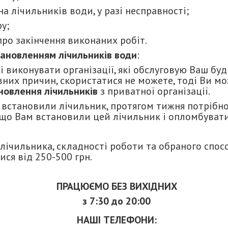
на лічильників води, у разі несправності;
у;
про закінчення виконаних робіт.
тановленням лічильників води
:
виконувати організації, які обслуговую Ваш буд
евних причин, скористатися не можете, тоді Ви м
ановлення лічильників
з приватної організації.
м встановили лічильник, протягом тижня потрібн
 що Вам встановили цей лічильник і опломбувати
лічильника, складності роботи та обраного спос
ся від 250-500 грн.
ПРАЦЮЄМО БЕЗ ВИХІДНИХ
з 7:30 до 20:00
НАШІ ТЕЛЕФОНИ: