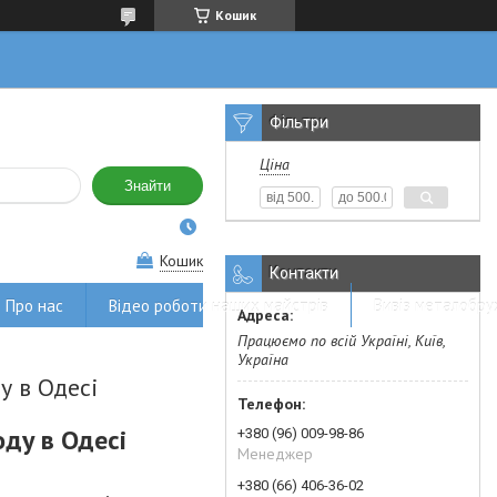
Кошик
Фільтри
Ціна
Знайти
Кошик
Контакти
Про нас
Відео роботи наших майстрів
Вивіз металобру
Працюємо по всій Україні, Київ,
Україна
у в Одесі
оду в
Одесі
+380 (96) 009-98-86
Менеджер
+380 (66) 406-36-02