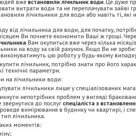
людей вже
встановили лічильник води
. Це дуже п
ати витрати води та не переплачувати зайві грош
тановили лічильники для води або навіть ті, які 
у від лічильника для води, для початку, потріб
місяцем Ви почнете економити Ваші ж гроші. Чер
ічильника
Вам окупиться вже через кілька місяців
ьники на воду за свій рахунок. Якщо Ви не зроби
 виконуватимуть цю роботу у будь-якому випадку
купити лічильник, потрібно знати про його хара
і технічні параметри.
и на лічильники води:
увати лічильники лише у спеціалізованих мага
икнути непотрібних проблем у вигляді бракованог
е звернутися до послуг
спеціаліста з встановлен
проведе вимірювання в будинку чи квартирі, і спе
 тип лічильника.
таких моментів:
міну;