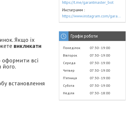
https://t.me/garantmaster_bot
Инстаграмм
https://www.instagram.com/garantmaster.ua/
Графік роботи
инок. Якщо їх
ожете
викликати
Понеділок
07:30
19:00
Вівторок
07:30
19:00
о оформити всі
Середа
07:30
19:00
 його.
Четвер
07:30
19:00
Пʼятниця
07:30
19:00
обу встановлення
Субота
07:30
19:00
Неділя
07:30
18:00