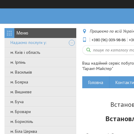
Працюємо по всій Україні
+380 (96) 009-98-86
+3
Надаємо послуги у:
м. Київ і область
м. Ірпінь
Ваш надійний сервіс побут
"Гарант-Майстер"
м. Васильків
м. Боярка
Головна
Контакт
м. Вишневе
м. Буча
Встанов
м. Бровари
Встановл
м. Бориспіль
м. Біла Церква