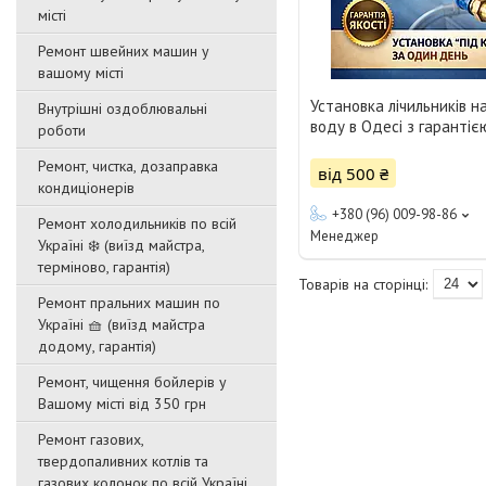
місті
Ремонт швейних машин у
вашому місті
Установка лічильників н
Внутрішні оздоблювальні
воду в Одесі з гарантіє
роботи
Ремонт, чистка, дозаправка
від 500 ₴
кондиціонерів
+380 (96) 009-98-86
Ремонт холодильників по всій
Менеджер
Україні ❄️ (виїзд майстра,
терміново, гарантія)
Ремонт пральних машин по
Україні 🧺 (виїзд майстра
додому, гарантія)
Ремонт, чищення бойлерів у
Вашому місті від 350 грн
Ремонт газових,
твердопаливних котлів та
газових колонок по всій Україні