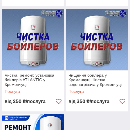
Ви телефонуйте нам або надсилаєте заявку на ремонт!
Узгоджуємо час і дату приїзду майстра!
Чистка, ремонт, установка
Чищення бойлера у
бойлерів ATLANTIC у
Кременчуці. Чистка
Кременчуці
водонагрівача у Кременчуці
Послуга
Послуга
250
350
від
₴/послуга
від
₴/послуга
Майстер поспішає до Вас!
Наші переваги: