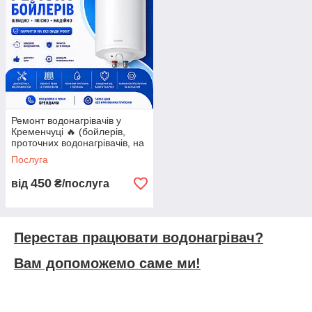
Безкоштовна консультація по телефону!
Ремонт водонагрівачів у
Кременчуці 🔥 (бойлерів,
проточних водонагрівачів, на
дому, гарантія)
Послуга
450
від
₴/послуга
Виїзд майстра безкоштовно, якщо ми проводимо ремонт!
Перестав працювати водонагрівач?
Вам допоможемо саме ми!