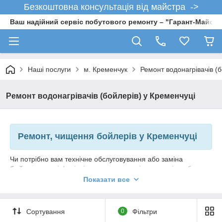
Безкоштовна консультація від майстра ->
Ваш надійний сервіс побутового ремонту – "Гарант-Майсте
Наші послуги
м. Кременчук
Ремонт водонагрівачів (б
Ремонт водонагрівачів (бойлерів) у Кременчуці
Ремонт, чищення бойлерів у Кременчуці
Чи потрібно вам технічне обслуговування або заміна
бойлера
, наші фахівці допоможуть вирішити ваші проблеми.
Ми встановлюємо всі типи водонагрівачів: сухий, мокрий
Показати все
ТЕН. Велику частину часу ремонту та коригування можуть
бути зроблені на місці, виключивши непотрібні виїзди, трату
часу. Якщо вам потрібен капітальний ремонт або заміна,
Сортування
0
Фільтри
наші фахівці, як правило зроблять це за кілька годин. У будь-