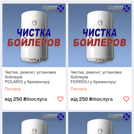
якому випадку ви отримаєте найкраще обслуговування при
мінімальних незручності.
Якщо ваш водонагрівач не в змозі виробляти гарячу воду або
ви чуєте низький гул, шум, що доноситься з бойлера - це не
потрібно виправляти самостійно. Поломка вашого агрегату,
часто відбувається тоді, коли цього менше всього чекаєш.
Часто це трапляється пізно ввечері, на свято, або в будь який
інший час. Це приносить не мало, неприємностей, тому що
холодна вода не є приємним для більшості людей.
Проблеми з роботою водонагрівача бувають
наступні:
відсутність або недостатня температура гарячої
Чистка, ремонт, установка
Чистка, ремонт, установка
бойлерів
бойлерів
води,
POLARIS у Кременчуці
FERROLI у Кременчуці
іржава вода,
Послуга
Послуга
неприємний запах,
250
250
від
₴/послуга
від
₴/послуга
високий або низький гул, шуми:
витоку.
Більшість з них вимагають малих витрат на ремонт, такі як
заміна деталі. Інші, на жаль, вимагають більш дорогих
ремонтних робіт, таких як промивання вашого водонагрівача