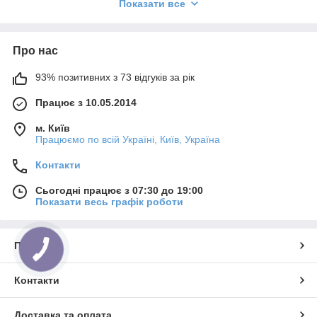
Показати все
Запитаєте чому ми?
Гарантія на всі види робіт від 1 місяця!
Тільки у нас ви отримаєте
якісно
виконану роботу за найнижчими цінами!
Про нас
93% позитивних з 73 відгуків за рік
Працює з 10.05.2014
Переваги нашої компанії:
м. Київ
Працюємо по всій Україні, Київ, Україна
Ремонт, обслуговування бойлерів в інших містах:
Контакти
Запоріжжя й обл.
Київ і обл.
Сьогодні працює з 07:30 до 19:00
Показати весь графік роботи
Харків і обл.
Дніпро і обл.
найнижчі ціни в місті;
Одеса й обл.
Про нас
Миколаїв і обл.
Контакти
Херсон і обл.
Вінниця й обл.
Доставка та оплата