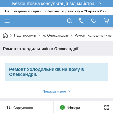
Безкоштовна консультація від майстра ->
Ваш надійний сервіс побутового ремонту – "Гарант-Майсте
Наші послуги
м. Олександрія
Ремонт холодильників 
Ремонт холодильників в Олександрії
Ремонт холодильників на дому в
Олександрії.
Фірма
"Гарант Майстер"
займаючись ремонтом побутової
техніки, як ніхто розуміє проблему з поломаним
Показати все
холодильником, працюючи в межах вашого напруженого
графіку! Швидке, надійне, кваліфіковане, уважне і розсудливе
- ось декілька слів, які найкраще описують нашу роботу.
Сортування
0
Фільтри
Фахівці з нашої ремонтної служби мають повний запас