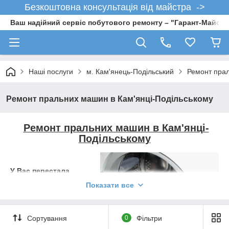
Безкоштовна консультація від майстра ->
Ваш надійний сервіс побутового ремонту – "Гарант-Майсте
Наші послуги
м. Кам'янець-Подільський
Ремонт прал
Ремонт пральних машин в Кам'янці-Подільському
Ремонт пральних машин в Кам'янці-
Подільському
У Вас перестала
працювати пральна
Показати все
машинка?
Не проблема!!! Це
допоможуть Вам
Сортування
0
Фільтри
виправити наші фахівці!