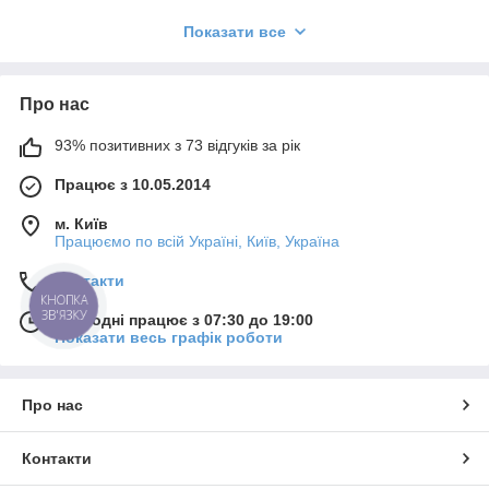
Показати все
Запитаєте чому ми?
Тільки у нас ви отримаєте якісно
виконану роботу за найнижчими
Про нас
цінами!
93% позитивних з 73 відгуків за рік
Працює з 10.05.2014
Переваги нашої компанії:
м. Київ
Працюємо по всій Україні, Київ, Україна
Контакти
КНОПКА
ЗВ'ЯЗКУ
Сьогодні працює з 07:30 до 19:00
Показати весь графік роботи
Про нас
найнижчі ціни в місті;
Контакти