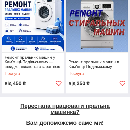
Ремонт пральних машин у
Кам’янці-Подільському —
Ремонт пральних машин в
швидко, якісно та з гарантією
Кам'янці-Подільському
Послуга
Послуга
450
250
від
₴
від
₴
Перестала працювати пральна
машинка?
Вам допоможемо саме ми!