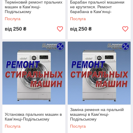
Терміновий ремонт пральних
Барабан пральної машинки
машин в Кам'янці-
не крутитися. Ремонт
Подільському
барабана в Кам'янці-
Подільському
Послуга
Послуга
250
250
від
₴
від
₴
Заміна ременя на пральній
Установка пральних машин в
машинці в Кам'янці-
Кам'янці-Подільському
Подільському
Послуга
Послуга