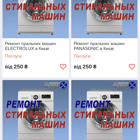
доводиться шукати компанію або приватних майстрів, які б
займалися
гарантійним ремонтом пральних машин в
Кам'янці-Подільському
.
ВИ СМІЛИВО МОЖЕТЕ ДОВІРЯТИ НАМ!
Ремонт пральних машин
Ремонт пральних машин
ELECTROLUX в Києві
PANASONIC в Києві
Послуга
Послуга
Ми домоглися такої репутації завдяки Вашій довірі! І
250
250
від
₴
від
₴
ми дуже цінуємо і поважаємо кожного клієнта! Ви вже
напевно бачили переваги нашої компанії, але ще Ви
можете переконатися в нас прочитавши відгуки від
наших клієнтів!
Так само, на будь-ремонт пральних машин ми даємо
ГАРАНТІЮ 1 РІК!
Проводимо
ремонт пральних машин в Кам'янці-
Подільському
як вітчизняних так і зарубіжних марок: Indesit,
Zanussi, Samsung, Whirlpool, Ariston, Ardo, LG, Bosch, Candy,
Electrolux, Beko, Rainford та інших брендів.