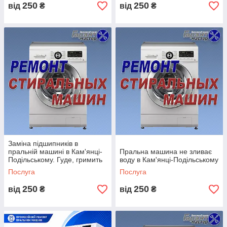
250
250
від
₴
від
₴
Заміна підшипників в
пральній машині в Кам'янці-
Пральна машина не зливає
Подільському. Гуде, гримить
воду в Кам'янці-Подільському
пральна машина
Послуга
Послуга
250
250
від
₴
від
₴