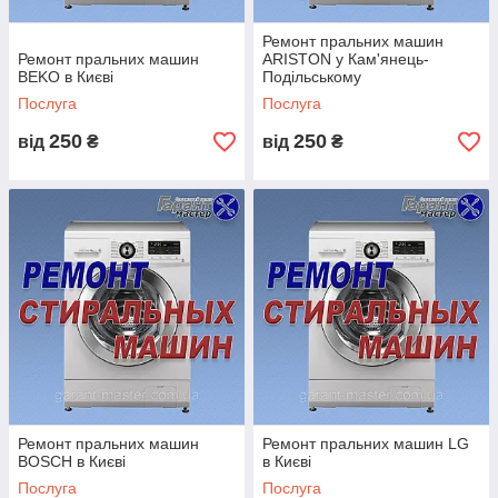
Ремонт пральних машин
ПРАЦЮЄМО БЕЗ ВИХІДНИХ!
Ремонт пральних машин
ARISTON у Кам'янець-
BEKO в Києві
Подільському
З 8:00 ― 20:00
Послуга
Послуга
НАШІ ТЕЛЕФОНИ:
250
250
від
₴
від
₴
КИЇВСТАР
(096) 009-98-86
МТС
(066) 406-36-02
ЛАЙФ
(063) 291-94-45
Ремонт пральних машин
Ремонт пральних машин LG
BOSCH в Києві
в Києві
Послуга
Послуга