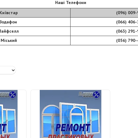
Наші Телефони
Київстар
(096) 009-
Водафон
(066) 406-
Лайфселл
(063) 291-
Міський
(056) 790-