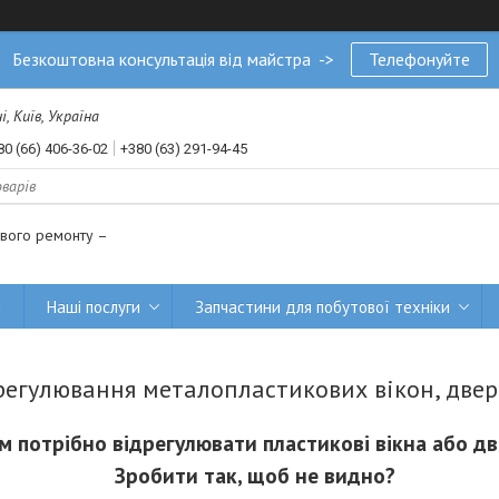
Безкоштовна консультація від майстра ->
Телефонуйте
, Київ, Україна
80 (66) 406-36-02
+380 (63) 291-94-45
ового ремонту –
и
Наші послуги
Запчастини для побутової техніки
регулювання металопластикових вікон, двер
м потрібно відрегулювати пластикові вікна або дв
Зробити так, щоб не видно?