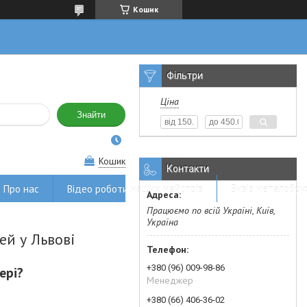
Кошик
Фільтри
Ціна
Знайти
Кошик
Контакти
Про нас
Відео роботи наших майстрів
Вивіз металобру
Працюємо по всій Україні, Київ,
Україна
ей у Львові
+380 (96) 009-98-86
ері?
Менеджер
+380 (66) 406-36-02