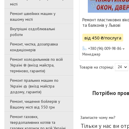
місті
Ремонт швейних машин у
вашому місті
Ремонт пластикових вік
та балконів у Львові
Внутрішні оздоблювальні
роботи
від 450 ₴/послуга
Ремонт, чистка, дозаправка
+380 (96) 009-98-86
кондиціонерів
Менеджер
Ремонт холодильників по всій
Україні ❄️ (виїзд майстра,
терміново, гарантія)
Ремонт пральних машин по
Україні 🧺 (виїзд майстра
Потрібно пров
додому, гарантія)
Ремонт, чищення бойлерів у
Вашому місті від 350 грн
Ремонт газових,
Запитаєте чому ми?
твердопаливних котлів та
Тільки у нас ви от
газових колонок по всій Україні