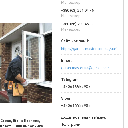
Менеджер
+380 (63) 291-94-45
Менеджер
+380 (56) 790-45-17
Менеджер
https://garant-master.com.ua/ua/
garantmaster.ua@gmail.com
+380636557985
+380636557985
теко, Вікна Експрес,
Телеграмм
впласт і інші виробники.