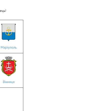
ець!
Маріуполь
Вінниця