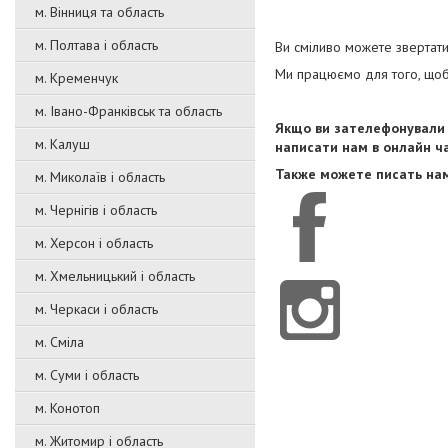
м. Вінниця та область
м. Полтава і область
Ви сміливо можете звертат
Ми працюємо для того, щоб
м. Кременчук
м. Івано-Франківськ та область
Якщо ви зателефонували 
м. Калуш
написати нам в онлайн чат
Также можете писать нам
м. Миколаїв і область
м. Чернігів і область
м. Херсон і область
м. Хмельницький і область
м. Черкаси і область
м. Сміла
м. Суми і область
м. Конотоп
м. Житомир і область