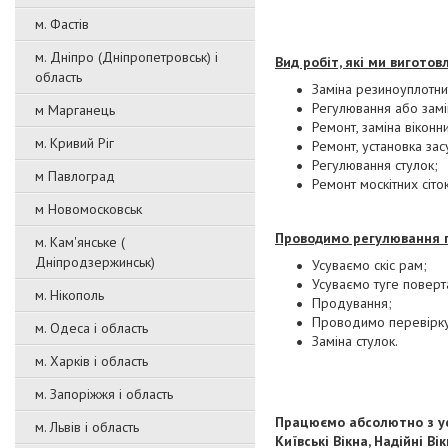
м. Фастів
м. Дніпро (Дніпропетровськ) і
Вид робіт, які ми виготов
область
Заміна резиноуплотни
Регулювання або замін
м Марганець
Ремонт, заміна віконн
м. Кривий Ріг
Ремонт, установка зас
Регулювання стулок;
м Павлоград
Ремонт москітних сіток
м Новомосковськ
Проводимо регулювання п
м. Кам'янське (
Дніпродзержинськ)
Усуваємо скіс рам;
Усуваємо туге поверт
м. Нікополь
Продування;
Проводимо перевірку
м. Одеса і область
Заміна стулок.
м. Харків і область
м. Запоріжжя і область
Працюємо абсолютно з усі
м. Львів і область
Київські Вікна, Надійні Ві