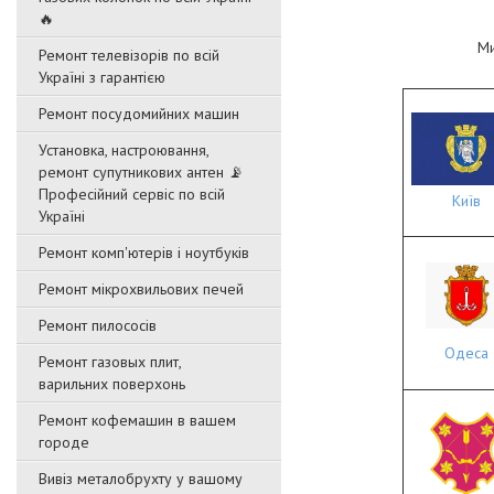
🔥
Ми
Ремонт телевізорів по всій
Україні з гарантією
Ремонт посудомийних машин
Установка, настроювання,
ремонт супутникових антен 📡
Професійний сервіс по всій
Київ
Україні
Ремонт комп'ютерів і ноутбуків
Ремонт мікрохвильових печей
Ремонт пилососів
Одеса
Ремонт газовых плит,
варильних поверхонь
Ремонт кофемашин в вашем
городе
Вивіз металобрухту у вашому