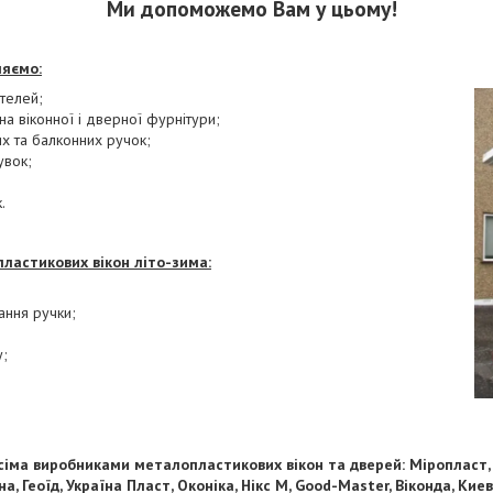
Ми допоможемо Вам у цьому!
ляємо:
телей;
а віконної і дверної фурнітури;
их та балконних ручок;
увок;
.
ластикових вікон літо-зима:
ання ручки;
;
ма виробниками металопластикових вікон та дверей: Міропласт, С
кна, Геоїд, Україна Пласт, Оконіка, Нікс М, Good-Master
, Віконда, Кие