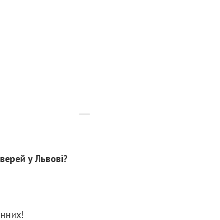
верей у Львові?
інних!