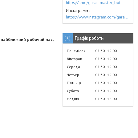
https://t.me/garantmaster_bot
Инстаграмм
https://www.instagram.com/garantmaster.ua/
Графік роботи
 найближчий робочий час,
Понеділок
07:30
19:00
Вівторок
07:30
19:00
Середа
07:30
19:00
Четвер
07:30
19:00
Пʼятниця
07:30
19:00
Субота
07:30
19:00
Неділя
07:30
18:00