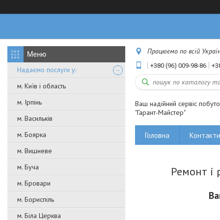
Працюємо по всій Україні
+380 (96) 009-98-86
+3
Надаємо послуги у:
м. Київ і область
м. Ірпінь
Ваш надійний сервіс побут
"Гарант-Майстер"
м. Васильків
м. Боярка
Головна
Контакт
м. Вишневе
м. Буча
Ремонт і 
м. Бровари
Ва
м. Бориспіль
м. Біла Церква