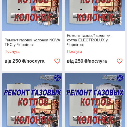
Так, на всі роботи та встановлені запчастини надається
гарантія.
📞 Як замовити ремонт газового котла
або колонки у Чернігові
Зателефонуйте нам
Ремонт газової колонки,
Напишіть у Telegram / Viber
Ремонт газової колонки NOVA
котла ELECTROLUX у
Замовте зворотний дзвінок
TEC у Чернігові
Чернігові
Залиште заявку через сайт
Послуга
Послуга
250
250
від
₴/послуга
від
₴/послуга