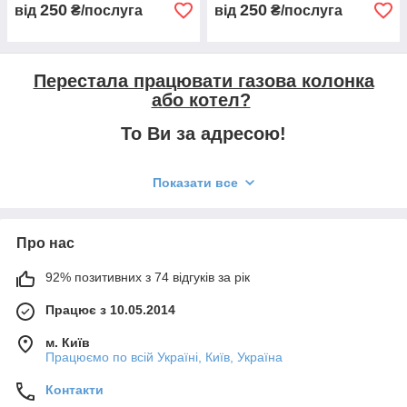
250
250
від
₴/послуга
від
₴/послуга
Перестала працювати газова колонка
або котел?
То Ви за адресою!
Показати все
Тільки ми виконаємо ремонт колонки або котла на
професійному рівні! По закінченню ремонту майстер
залишить Вам ГАРАНТІЮ на виконані роботи!
Про нас
Переваги нашої компанії:
92% позитивних з 74 відгуків за рік
Працює з 10.05.2014
м. Київ
Працюємо по всій Україні, Київ, Україна
найнижчі ціни в місті;
Контакти