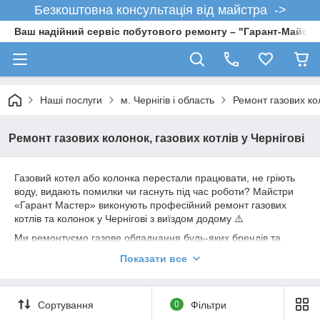
Безкоштовна консультація від майстра ->
Ваш надійний сервіс побутового ремонту – "Гарант-Майсте
Наші послуги
м. Чернігів і область
Ремонт газових кол
Ремонт газових колонок, газових котлів у Чернігові
Газовий котел або колонка перестали працювати, не гріють
воду, видають помилки чи гаснуть під час роботи? Майстри
«Гарант Мастер» виконують професійний ремонт газових
котлів та колонок у Чернігові з виїздом додому ⚠️
Ми ремонтуємо газове обладнання будь-яких брендів та
моделей прямо у клієнта вдома без необхідності демонтажу
Показати все
техніки. Виконуємо як терміновий ремонт, так і повне технічне
обслуговування котлів та колонок.
👉 Виїзд майстра можливий у день звернення
Сортування
0
Фільтри
📍 Працюємо по всьому Чернігову: Центр, Масани,