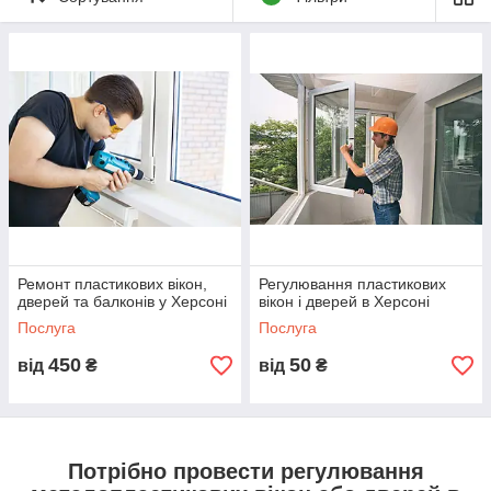
Заміна
резиноуплотнителей;
Регулювання або
заміна віконної і
дверної фурнітури;
Ремонт, заміна
віконних та балконних
ручок;
Ремонт, установка
засувок;
Регулювання стулок;
Ремонт пластикових вікон,
Регулювання пластикових
Ремонт москітних
дверей та балконів у Херсоні
вікон і дверей в Херсоні
сіток.
Послуга
Послуга
450
50
від
₴
від
₴
Проводимо регулювання пластикових вікон літо-зима:
Усуваємо скіс рам;
Усуваємо туге повертання ручки;
Продування;
Потрібно провести регулювання
Проводимо перевірку;