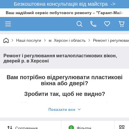
Безкоштовна консультація від майстра ->
Ваш надійний сервіс побутового ремонту – "Гарант-Майсте
Наші послуги
м. Херсон і область
Ремонт і регулюван
Ремонт і регулювання металопластикових вікон,
дверей р. в Херсоні
Вам потрібно відрегулювати пластикові
вікна або двері?
Зробити так, щоб не видно?
Ми допоможемо Вам у цьому!
Показати все
Вид робіт, які ми виготовляємо:
Сортування
0
Фільтри