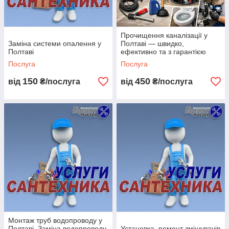
Прочищення каналізації у
Заміна системи опалення у
Полтаві — швидко,
Полтаві
ефективно та з гарантією
Ви дзвоните нам або надсилаєте заявку на ремонт.
Послуга
Послуга
150
450
від
₴/послуга
від
₴/послуга
Узгоджуємо час та дату приїзду майстра.
Монтаж труб водопроводу у
Майстер поспішає до Вас.
Полтаві. Заміна водопроводу
Установка, ремонт змішувачів