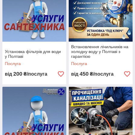
заміна змішувача;
Встановлення
сантехнічної техніки
(пральна машинка,
водонагрівач);
Встановлення сушарок
для рушників;
Встановлення лічильників на
Установка фільтрів для води
холодну воду у Полтаві з
Встановлення фільтрів
у Полтаві
гарантією
для води;Встановлення ванни;
Послуга
Послуга
Встановлення, ремонт душової кабіни;
200
450
від
₴/послуга
від
₴/послуга
Встановлення, ремонт унітазу, біде;
Встановлення умивальника, раковини;
Прочищення каналізації;
Тепла підлога;
Заміна труб водопроводу.
Принцип нашої роботи: