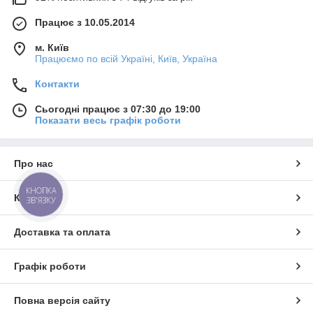
Працює з 10.05.2014
ПРАЦЮЄМО БЕЗ ВИХІДНИХ!
м. Київ
Працюємо по всій Україні, Київ, Україна
З 7.30 до 20.00
Терміновий виклик майстра:
Контакти
Наші Телефони
Сьогодні працює з 07:30 до 19:00
Показати весь графік роботи
Київстар
(096) 009-98-86
Водафон
(066) 406-36-02
Про нас
Лайфселл
(063) 291-94-45
КНОПКА
Міський
(056) 790-45-17
Контакти
ЗВ'ЯЗКУ
Доставка та оплата
Графік роботи
Повна версія сайту