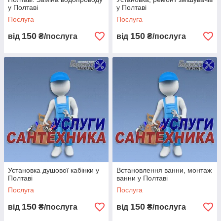
у Полтаві
у Полтаві
Так само, на будь-який ремонт бойлерів ми даємо
Послуга
Послуга
ГАРАНТІЮ ВІД 1 МІСЯЦЯ!
150
150
від
₴/послуга
від
₴/послуга
Наші переваги:
Безкоштовна телефонна консультація.
Установка душової кабінки у
Встановлення ванни, монтаж
Полтаві
ванни у Полтаві
Послуга
Послуга
Виїзд майстер безкоштовно, якщо ми проводимо ремонт.
150
150
від
₴/послуга
від
₴/послуга