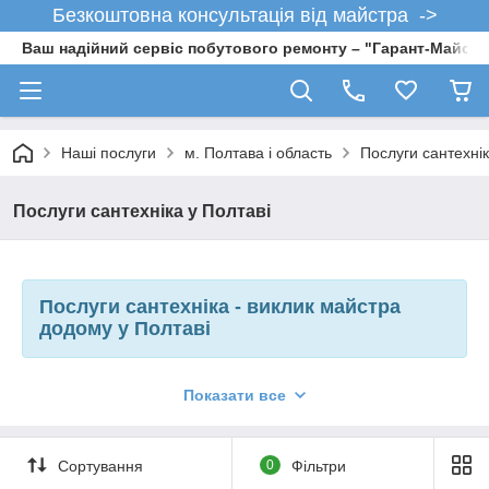
Безкоштовна консультація від майстра ->
Ваш надійний сервіс побутового ремонту – "Гарант-Майсте
Наші послуги
м. Полтава і область
Послуги сантехнік
Послуги сантехніка у Полтаві
Послуги сантехніка - виклик майстра
додому у Полтаві
Якщо у Вас виникли проблеми з сантехнікою, то ясна річ, Ви
Показати все
хочете знайти хорошого сантехніка, що знає свою справу.
Сервісна служба "Гарант-Майстер" пропонує послуги
висококваліфікованого сантехніка, що має багаторічний
досвід робіт і безліч позитивних відгуків. Ми допомагаємо
Сортування
0
Фільтри
мешканцям в обслуговування сантехніки протягом багатьох