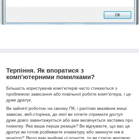
Терпіння. Як впоратися з
комп'ютерними помилками?
Більшість користувачів комп'ютерів часто стикаються з
проблемою зависання або повільної роботи комп'ютера, і це
дуже дратує.
Ви зайняті роботою на своєму ПК, і раптово вказівник миші
зависає, веб-сторінка, до якої ви хочете отримати доступ
дуже довго завантажується або вам висвічується заставка про
помилку. Яка ваша перша реакція? Ви відчуваєте, що вас це
дратує ви готові розбиваєте клавіатуру або закинути ніж в
монітор? Якщо вам знайомі ці почуття, то ви стаєте жертвою