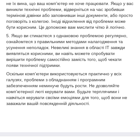
не їх вина, що ваш комп'ютер не хоче працювати. Якщо у вас
виникли технічні проблеми, відверніться на час зробивши
термінові дзвінки або заповнивши інші документи, або просто
поговоріть з колегою. Іноді відхилення від проблеми може
бути корисним. Це допоможе вам мислити чітко й логічно.
5. Якщо ви стикаєтеся з однаковою проблемою регулярно,
ознайомтеся з правильними методами налагодження та
усунення неполадок. Невеликі знання в області ІТ завжди
виявляться корисними, ви навіть можете спробувати
вирішити проблему самостійно замість того, щоб чекати
появи технічної підтримки.
Оскільки комп'ютери використовуються практично у всіх
галузях, проблеми з обладнанням і програмним
забезпеченням неминуче будуть рости. Не дозволяйте
комп'ютерної люті керувати вами. Будьте терплячими і
навчіться керувати своїми емоціями для того, щоб вони не
заважали вашій повсякденній діяльності.