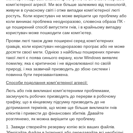
комп'ютерної агресії. Ми все більше залежимо від технологій,
живучи в сучасному світі і отже випадки комп'ютерної люті
ростуть. Коли користувач не може вирішити цю проблему або
коли виникає проблема неодноразово, словесна образа ПК -
це поширений спосіб випустити гнів, і в крайньому випадку
користувач може пошкодити сам комп'ютер.
Прояви люті також дуже поширені серед комп'ютерних
гравців, коли користувач неодноразово програє або не може
досягти своєї мети. Однією з найбільш поширених причин
такої люті є поява синього екрану, коли Windows виявляє
помилку, яка є критичною і не відновлюваної по своїй
природі, і яка зазвичай призводить до збою системи і
повинна бути перезавантажена.
Способи подолання комп'ютерної агресії:
Лють або гнів викликані комп'ютерними проблемами,
засмучують робочих призводять до перерви в робочому
графіку, що в кінцевому підсумку призводить до не
дотримання термінів, що може ще більше викликати гнів
клієнтів і привести до фінансових збитків. Давайте
розглянемо, як можна вирішити цю проблему.
1. Завжди створюйте резервну копію всіх ваших файлів.
Зберігайте файли в Інтернеті або передавайте всі необхідні