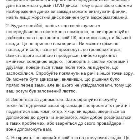
дані на компакт-диски і DVD-диски. Тому в разі збою системи
незбереження даних ви завжди можете витягувати файли,
навіть якщо жорсткий диск повинен бути відформатований.
2. Будьте спокійні, навіть якщо ви зіткнулися з
непередбаченою системною помилкою, не використовуйте
лайливі слова і не трощіть свій ПК, що може завдати більшої
шкоди. Це не принесе вам користі. Ви можете фізично
нашкодити собі, і ваші дії призведуть до грошових втрат.
Замість цього встаньте і пройдіться, глибоко вдихніть і
вмийтеся холодною водою. Поговоріть зі своїми колегами і
друзями, поверніться тільки після того, як відчуєте, що
заспокоїлися. Спробуйте поглянути на речі з іншої точки зору.
Ви можете бути здивовані, виявивши, що рішення було
прямо перед вами, але ви цього не усвідомлювали, тому що
ваш розум був заповнений люттю.
3. Зверніться за допомогою. Зателефонуйте в службу
технічної підтримки вашої організації і попросити їх прийти і
подивитися ваш комп'ютер. Якщо ви вдома, зверніться за
допомогою до друга чи знайомого, який добре розбирається
в таких проблемах, або зверніться до свого провайдера і
вони допоможуть вам.
4. Не кричіть і не зривайте свій гнів на оточуючих людях. Це