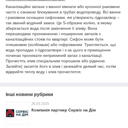
Каналізаційні запахи з ванної кімнати або кухонної раковини
часто є ознакою блокування в трубах водопроводу. Всі ванни
і раковини оснащені сифонами, які утворюють гідрозатвор –
так званий водяний замок. Це S-образне коліно, в якому
зберігається вода після закінчення її зливу. Вона
перешкоджає проникненню і поширенню запахів з
каналізаційних стоків по квартирі. Сифон може бути
пляшковим (колбовым) або гофрованим. Трапляється, що
вода пропадає з гідрозатвори і з-за цього в приміщення
починає проникати неприємний запах з каналізації.
Прочистіть злив спеціальним порошком або рідиною.
Залийте( засипте його в злив і зачекайте деякий час, потім
відкрийте теплу воду і злив прочистится.
Інші новини рубрики
26.03.2025
Компанія партнер Сервіс на Дім