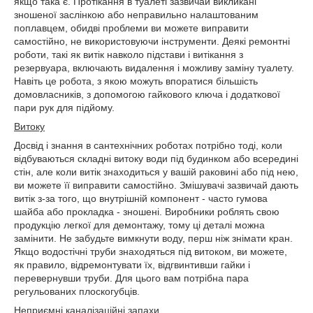
якщо така є. Протікання в туалеті зазвичай викликані
зношеної заслінкою або неправильно налаштованим
поплавцем, обидві проблеми ви можете виправити
самостійно, не використовуючи інструменти. Деякі ремонтні
роботи, такі як витік навколо підстави і витікання з
резервуара, включають видалення і можливу заміну туалету.
Навіть це робота, з якою можуть впоратися більшість
домовласників, з допомогою гайкового ключа і додаткової
пари рук для підйому.
Витоку
Досвід і знання в сантехнічних роботах потрібно тоді, коли
відбуваються складні витоку води під будинком або всередині
стін, але коли витік знаходиться у вашій раковині або під нею,
ви можете її виправити самостійно. Змішувачі зазвичай дають
витік з-за того, що внутрішній компонент - часто гумова
шайба або прокладка - зношені. Виробники роблять свою
продукцію легкої для демонтажу, тому ці деталі можна
замінити. Не забудьте вимкнути воду, перш ніж знімати кран.
Якщо водостічні труби знаходяться під витоком, ви можете,
як правило, відремонтувати їх, відгвинтивши гайки і
перевернувши труби. Для цього вам потрібна пара
регульованих плоскогубців.
Неприємні каналізаційні запахи