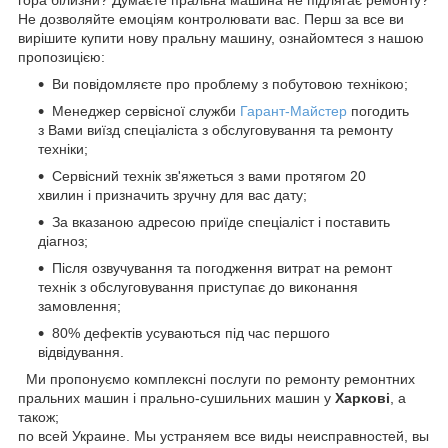
Не дозволяйте емоціям контролювати вас. Перш за все ви
вирішите купити нову пральну машину, ознайомтеся з нашою
пропозицією:
Ви повідомляєте про проблему з побутовою технікою;
Менеджер сервісної служби
Гарант-Майстер
погодить
з Вами виїзд спеціаліста з обслуговування та ремонту
техніки;
Сервісний технік зв'яжеться з вами протягом 20
хвилин і призначить зручну для вас дату;
За вказаною адресою приїде спеціаліст і поставить
діагноз;
Після озвучування та погодження витрат на ремонт
технік з обслуговування приступає до виконання
замовлення;
80% дефектів усуваються під час першого
відвідування.
Ми пропонуємо комплексні послуги по ремонту ремонтних
пральних машин і прально-сушильних машин у
Харкові
, а
також;
по всей Украине. Мы устраняем все виды неисправностей, вы