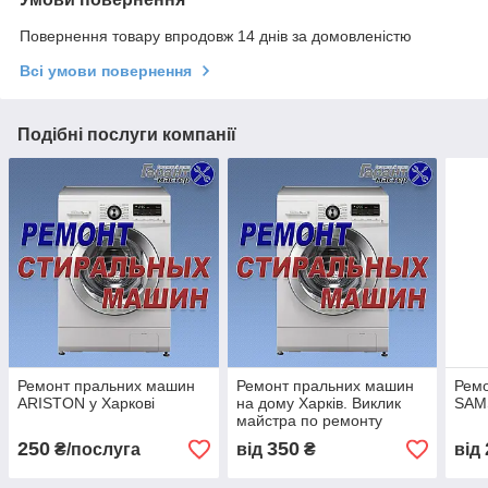
Повернення товару впродовж 14 днів за домовленістю
Всі умови повернення
Подібні послуги компанії
Ремонт пральних машин
Ремонт пральних машин
Рем
ARISTON у Харкові
на дому Харків. Виклик
SAM
майстра по ремонту
пральних машин Харків.
250
350
₴/послуга
від
₴
від