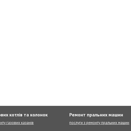
вих котлів та колонок
Ремонт пральних машин
нту газових казанів
послуги з ремонту пральних машин