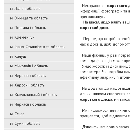
Несправності
жорсткого 
м. Львів і область
інформації, фотографій та 
приголомшує.
м. Вінниця та область
На щастя, якщо навіть ваш
м. Полтава і область
жорсткий диск
.
м. Кременчук
Перше, що потрібно зроби
нас є досвід, щоб допомогт
м. Івано-Франківськ та область
Наші фахівці, у разі потре
м. Калуш
команда фахівців може приї
м. Миколаїв і область
Якщо жорсткий диск вийшов
комп'ютера. Чи потрібна в
м. Чернігів і область
ефективну аварійну підтрим
м. Херсон і область
На додаток до нашої
від
даних шляхом створення ло
м. Хмельницький і область
жорсткого диска
, ми тако
м. Черкаси і область
Ми пишаємося тим, як ми об
м. Сміла
працювати, щоб відновити т
м. Суми і область
Дзвоніть нам прямо зараз 