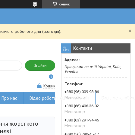
Кошик
ижчого робочого дня (сьогодні).
Контакти
Знайти
Працюємо по всій Україні, Київ,
Україна
Кошик
+380 (96) 009-98-86
Менеджер
Про нас
Відео роботи наших майстрів
Вивіз металобру
+380 (66) 406-36-02
Менеджер
+380 (63) 291-94-45
ння жорсткого
Менеджер
иєві
+380 (56) 790-45-17