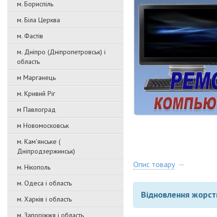
м. Бориспіль
м. Біла Церква
м. Фастів
м. Дніпро (Дніпропетровськ) і
область
м Марганець
м. Кривий Ріг
м Павлоград
м Новомосковськ
м. Кам'янське (
Дніпродзержинськ)
Опис товару
м. Нікополь
м. Одеса і область
Відновлення жорст
м. Харків і область
м. Запоріжжя і область