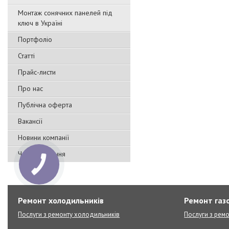
Монтаж сонячних панелей під
ключ в Україні
Портфоліо
Статті
Прайс-листи
Про нас
Публічна оферта
Вакансії
Новини компанії
Часті запитання
Ремонт холодильників
Ремонт газо
Послуги з ремонту холодильників
Послуги з ремо