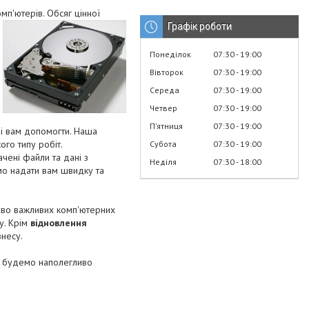
мп'ютерів. Обсяг цінної
Графік роботи
Понеділок
07:30
19:00
Вівторок
07:30
19:00
Середа
07:30
19:00
Четвер
07:30
19:00
Пʼятниця
07:30
19:00
ді вам допомогти. Наша
ого типу робіт.
Субота
07:30
19:00
чені файли та дані з
Неділя
07:30
18:00
мо надати вам швидку та
єво важливих комп'ютерних
у. Крім
відновлення
знесу.
Ми будемо наполегливо