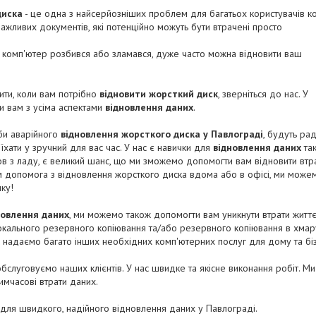
диска
- це одна з найсерйозніших проблем для багатьох користувачів ко
важливих документів, які потенційно можуть бути втрачені просто
 комп'ютер розбився або зламався, дуже часто можна відновити ваш
ти, коли вам потрібно
відновити жорсткий диск
, зверніться до нас. У
и вам з усіма аспектами
відновлення даних
.
би аварійного
відновлення жорсткого диска у Павлограді
, будуть ра
хати у зручний для вас час. У нас є навички для
відновлення даних
так
 з ладу, є великий шанс, що ми зможемо допомогти вам відновити втра
ам допомога з відновлення жорсткого диска вдома або в офісі, ми може
ку!
новлення даних
, ми можемо також допомогти вам уникнути втрати житт
кального резервного копіювання та/або резервного копіювання в хмар
ж надаємо багато інших необхідних комп'ютерних послуг для дому та бі
слуговуємо наших клієнтів. У нас швидке та якісне виконання робіт. 
имчасові втрати даних.
для швидкого, надійного відновлення даних у Павлограді.