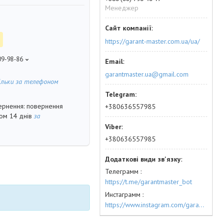
Менеджер
https://garant-master.com.ua/ua/
09-98-86
garantmaster.ua@gmail.com
ільки за телефоном
повернення
+380636557985
гом 14 днів
за
+380636557985
Телеграмм
https://t.me/garantmaster_bot
Инстаграмм
https://www.instagram.com/garantmaster.ua/