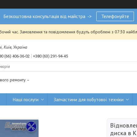
Безкоштовна консультація від майстра ->
Телефонуйте
обочий час. Замовлення та повідомлення будуть оброблені з 07:30 найбл
, Київ, Україна
80 (66) 406-36-02
+380 (63) 291-94-45
ового ремонту –
и
Наші послуги
Запчастини для побутової техніки
Відновле
диска в К