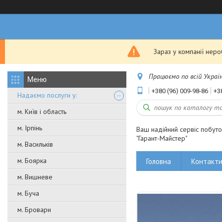
Зараз у компанії нер
Працюємо по всій Україні
+380 (96) 009-98-86
+3
Надаємо послуги у:
м. Київ і область
м. Ірпінь
Ваш надійний сервіс побут
"Гарант-Майстер"
м. Васильків
м. Боярка
Головна
Контакт
м. Вишневе
м. Буча
м. Бровари