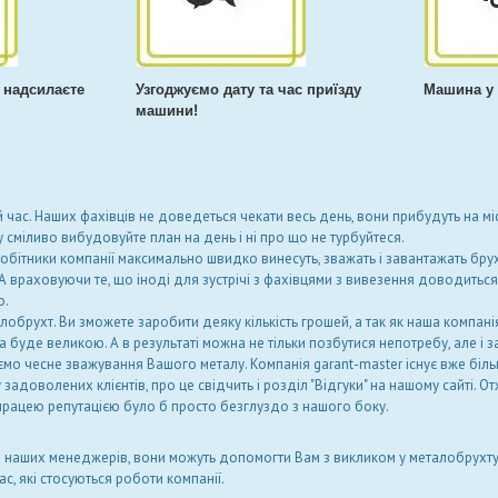
 надсилаєте
Узгоджуємо дату та час приїзду
Машина у 
машини!
 час. Наших фахівців не доведеться чекати весь день, вони прибудуть на мі
сміливо вибудовуйте план на день і ні про що не турбуйтеся.
робітники компанії максимально швидко винесуть, зважать і завантажать бру
А враховуючи те, що іноді для зустрічі з фахівцями з вивезення доводиться
о.
лобрухт. Ви зможете заробити деяку кількість грошей, а так як наша компані
 буде великою. А в результаті можна не тільки позбутися непотребу, але і з
ємо чесне зважування Вашого металу. Компанія garant-master існує вже більш
задоволених клієнтів, про це свідчить і розділ "Відгуки" на нашому сайті. От
рацею репутацією було б просто безглуздо з нашого боку.
и наших менеджерів, вони можуть допомогти Вам з викликом у металобрухту,
ас, які стосуються роботи компанії.