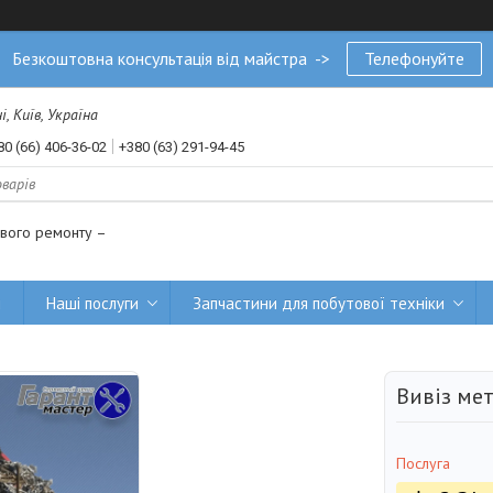
Безкоштовна консультація від майстра ->
Телефонуйте
, Київ, Україна
80 (66) 406-36-02
+380 (63) 291-94-45
ового ремонту –
и
Наші послуги
Запчастини для побутової техніки
Вивіз мет
Послуга