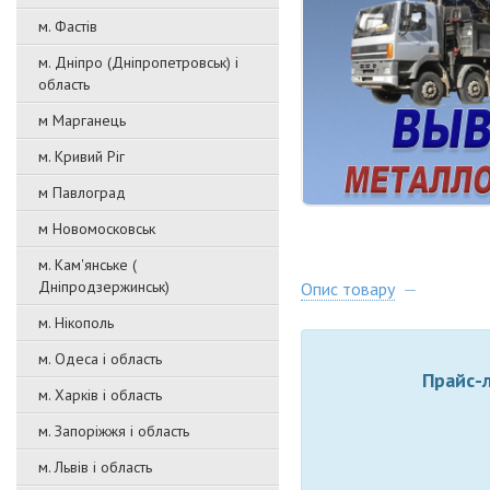
м. Фастів
м. Дніпро (Дніпропетровськ) і
область
м Марганець
м. Кривий Ріг
м Павлоград
м Новомосковськ
м. Кам'янське (
Дніпродзержинськ)
Опис товару
м. Нікополь
м. Одеса і область
Прайс-л
м. Харків і область
м. Запоріжжя і область
м. Львів і область