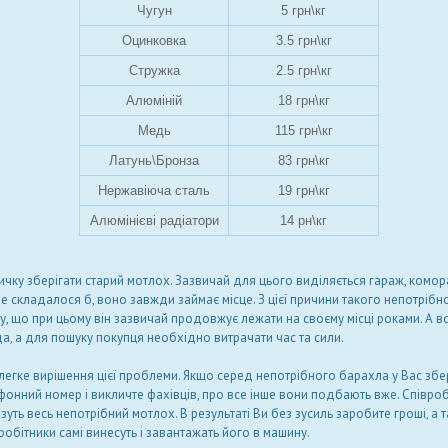
Чугун
5 грн\кг
Оцинковка
3.5 грн\кг
Стружка
2.5 грн\кг
Алюміній
18 грн\кг
Медь
115 грн\кг
Латунь\Бронза
83 грн\кг
Нержавіюча сталь
19 грн\кг
Алюмінієві радіатори
14 рн\кг
ичку зберігати старий мотлох. Зазвичай для цього виділяється гараж, комор
е складалося б, воно завжди займає місце. З цієї причини такого непотрібно
, що при цьому він зазвичай продовжує лежати на своєму місці роками. А все
а, а для пошуку покупця необхідно витрачати час та сили.
гке вирішення цієї проблеми. Якщо серед непотрібного барахла у Вас збер
фонний номер і викличте фахівців, про все інше вони подбають вже. Співроб
зуть весь непотрібний мотлох. В результаті Ви без зусиль заробите гроші, а т
робітники самі винесуть і завантажать його в машину.