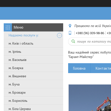
Працюємо по всій Україні
+380 (96) 009-98-86
+3
Надаємо послуги у:
м. Київ і область
м. Ірпінь
Ваш надійний сервіс побут
"Гарант-Майстер"
м. Васильків
м. Боярка
Головна
Контакт
м. Вишневе
м. Буча
м. Бровари
м. Бориспіль
м. Біла Церква