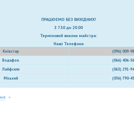
ПРАЦЮЄМО БЕЗ ВИХІДНИХ!
З 7.30 до 20.00
Терміновий виклик майстра:
Наші Телефони
Київстар
(096) 009-9
Водафон
(066) 406-3
Лайфселл
(063) 291-9
Міський
(056) 790-4
ння