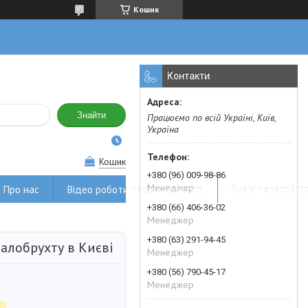
Кошик
Контакти
Знайти
Працюємо по всій Україні, Київ,
Україна
Кошик
+380 (96) 009-98-86
Менеджер
Про нас
Відео роботи наших майстрів
Вивіз металобру
+380 (66) 406-36-02
Менеджер
+380 (63) 291-94-45
алобрухту в Києві
Менеджер
+380 (56) 790-45-17
Менеджер