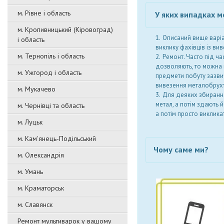
м. Рівне і область
У яких випадках 
м. Кропивницький (Кіровоград)
Описаний вище варіа
і область
виклику фахівців із ви
м. Тернопіль і область
Ремонт. Часто під ча
дозволяють, то можна на
м. Ужгород і область
предмети побуту зазвич
вивезення металобрухт
м. Мукачево
Для деяких збиранн
метал, а потім здають 
м. Чернівці та область
а потім просто виклика
м. Луцьк
м. Кам'янець-Подільський
Чому саме ми?
м. Олександрія
м. Умань
м. Краматорськ
м. Славянск
Ремонт мультиварок у вашому