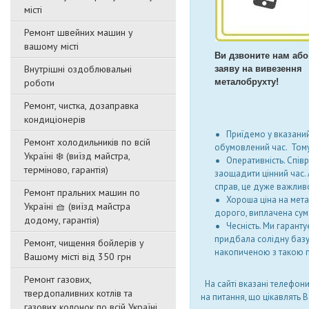
місті
Ремонт швейних машин у
вашому місті
Ви дзвоните нам або
Внутрішні оздоблювальні
заяву на вивезення
роботи
металобрухту!
Ремонт, чистка, дозаправка
кондиціонерів
Приїдемо у вказаний
Ремонт холодильників по всій
обумовлений час. Тому 
Україні ❄️ (виїзд майстра,
Оперативність. Спів
терміново, гарантія)
заощадити цінний час. 
справ, це дуже важлив
Ремонт пральних машин по
Хороша ціна на мета
Україні 🧺 (виїзд майстра
дорого, виплачена сума
додому, гарантія)
Чесність. Ми гаранту
придбала солідну базу 
Ремонт, чищення бойлерів у
накопиченою з такою п
Вашому місті від 350 грн
Ремонт газових,
На сайті вказані телефон
твердопаливних котлів та
на питання, що цікавлять В
газових колонок по всій Україні