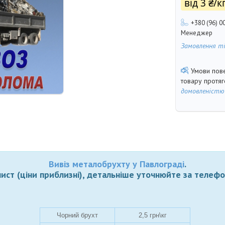
від
3 ₴/к
+380 (96) 0
Менеджер
Замовлення т
товару протя
домовленістю
Вивіз металобрухту у Павлограді
.
ист (ціни приблизні), детальніше уточнюйте за телефо
Чорний брухт
2,5 грн\кг