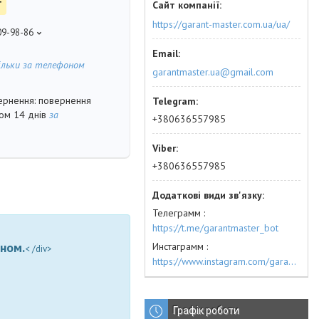
г
https://garant-master.com.ua/ua/
09-98-86
ільки за телефоном
garantmaster.ua@gmail.com
повернення
гом 14 днів
за
+380636557985
+380636557985
Телеграмм
https://t.me/garantmaster_bot
ном.
Инстаграмм
< /div>
https://www.instagram.com/garantmaster.ua/
Графік роботи