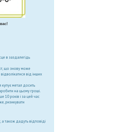
вас!
сце в заздалегідь
хт, що знову може
 відволікатися від інших
я купує метал досить
аробити на цьому гроші.
е 10 років і за цей час
же, ризикувати
 а також дадуть відповіді