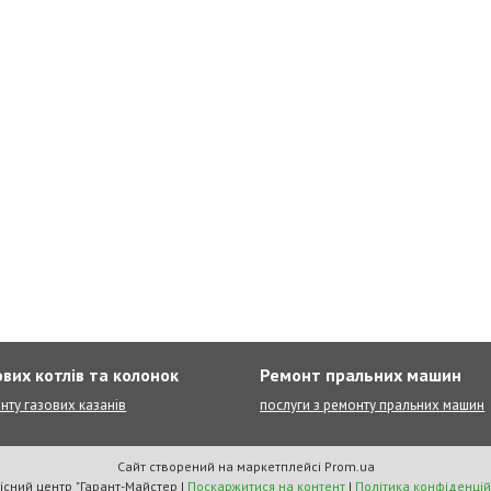
вих котлів та колонок
Ремонт пральних машин
нту газових казанів
послуги з ремонту пральних машин
Сайт створений на маркетплейсі
Prom.ua
Сервісний центр "Гарант-Майстер |
Поскаржитися на контент
|
Політика конфіденцій