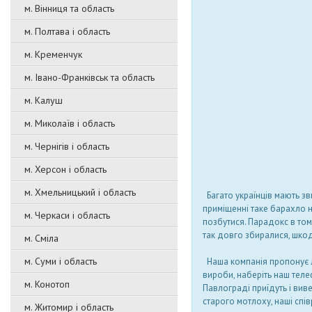
м. Вінниця та область
м. Полтава і область
м. Кременчук
м. Івано-Франківськ та область
м. Калуш
м. Миколаїв і область
м. Чернігів і область
м. Херсон і область
м. Хмельницький і область
Багато українців мають зв
приміщенні таке барахло н
м. Черкаси і область
позбутися. Парадокс в тому
так довго збиралися, шкод
м. Сміла
м. Суми і область
Наша компанія пропонує ле
вироби, наберіть наш теле
м. Конотоп
Павлограді приїдуть і виве
старого мотлоху, наші спів
м. Житомир і область