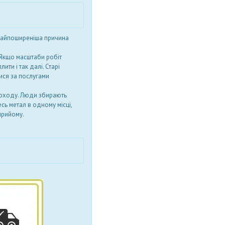
 найпоширеніша причина
. Якщо масштаби робіт
ити і так далі. Старі
ися за послугами
доходу. Люди збирають
сь метал в одному місці,
 прийому.