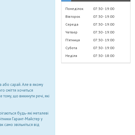
Понеділок
07:30
19:00
Вівторок
07:30
19:00
Середа
07:30
19:00
Четвер
07:30
19:00
Пʼятниця
07:30
19:00
Субота
07:30
19:00
Неділя
07:30
18:00
а або сарай. Але в якому
го сміття хочеться
 тому, що викинути речі, які
ігаються будь-які металеві
ітники Гарант-Майстер у
ак само звільніться від