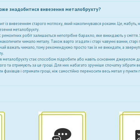
може знадобитися вивезення металобрухту?
нт із вивезенням старого мотлоху, який накопичувався роками. Це, мабуть,
везення металобрухту.
с ремонтних робіт залишається непотрібне барахло, яке викидають у сміття
копичити чимало металу. Також варто згадати і старі чавунні ванни, старі пл
ай важать чимало, тому рекомендуємо просто так їх не викидати, а звернут
у.
я металобрухту стає способом підробити або навіть основним джерелом 
його та отримують за це гроші. Для них набагато зручніше спочатку зібрати ве
ти фахівців і отримати гроші, ніж самостійно переносити весь метал у пункти