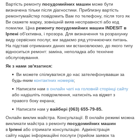
Вартість ремонту
посудомийних машин
може бути
визначена тільки після діагностики. Приблизну вартість
ремонтумайстер повідомить Вам по телефону, після того як
Ви скажете марку, зовнішній вияв несправності або код
помилки. Ціна
ремонту посудомийних машин INDESIT в
Ірпені
об'єктивна, і прозора. Для визначення та розрахунку
виду сервісних послуг, ми задаємо ряд уточнюючих питань.
На підставі отриманих даних ми встановлюємо, до якого типу
відноситься ремонт: заміна, неполадка або технічне
обслуговування.
Як з нами зв'язатися:
Ви можете спілкуватися до нас зателефонувавши за
будь-яким
контактних номерів
;
Написати нам
в онлайн чаті на головній сторінці сайту
або надішліть повідомлення, натисніть на віджет з
правого боку екрана;
Написати нам у
вайбері (063) 655-79-85.
Онлайн виклик майстра. Консультації. В онлайн режимі можна
викликати майстра з ремонту
посудомийних машин
в
Ірпені
або отримати консультацію. Адміністрація
сайту надає інформаційні послуги (прийом заявок та