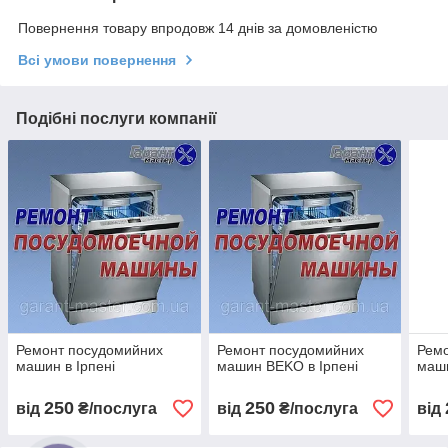
Повернення товару впродовж 14 днів за домовленістю
Всі умови повернення
Подібні послуги компанії
Ремонт посудомийних
Ремонт посудомийних
Рем
машин в Ірпені
машин BEKO в Ірпені
маши
250
250
від
₴/послуга
від
₴/послуга
від