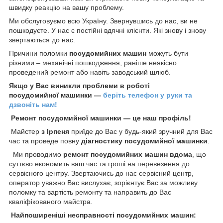
швидку реакцію на вашу проблему.
Ми обслуговуємо всю Україну. Звернувшись до нас, ви не
пошкодуєте. У нас є постійні вдячні клієнти. Які знову і знову
звертаються до нас.
Причини поломки
посудомийних машин
можуть бути
різними – механічні пошкодження, раніше неякісно
проведений ремонт або навіть заводський шлюб.
Якщо у Вас виникли проблеми в роботі
посудомийної машинки ―
беріть телефон у руки та
дзвоніть нам!
Ремонт посудомийної машинки ― це наш профіль!
Майстер
з Ірпеня
приїде до Вас у будь-який зручний для Вас
час та проведе повну
діагностику посудомийної машинки
.
Ми проводимо
ремонт посудомийних машин вдома
, що
суттєво економить ваш час та гроші на перевезення до
сервісного центру. Звертаючись до нас сервісний центр,
оператор уважно Вас вислухає, зорієнтує Вас за можливу
поломку та вартість ремонту та направить до Вас
кваліфікованого майстра.
Найпоширеніші несправності посудомийних машин: