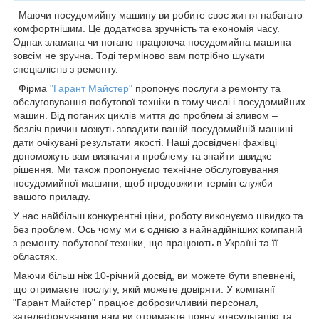
Маючи посудомийну машину ви робите своє життя набагато
комфортнішим. Це додаткова зручність та економія часу.
Однак зламана чи погано працююча посудомийна машина
зовсім не зручна. Тоді терміново вам потрібно шукати
спеціалістів з ремонту.
Фірма
"Гарант Майстер"
пропонує послуги з ремонту та
обслуговування побутової техніки в тому числі і посудомийних
машин. Від поганих циклів миття до проблем зі зливом –
безліч причин можуть завадити вашій посудомийній машині
дати очікувані результати якості. Наші досвідчені фахівці
допоможуть вам визначити проблему та знайти швидке
рішення. Ми також пропонуємо технічне обслуговування
посудомийної машини, щоб продовжити термін служби
вашого приладу.
У нас найбільш конкурентні ціни, роботу виконуємо швидко та
без проблем. Ось чому ми є однією з найнадійніших компаній
з ремонту побутової техніки, що працюють в Україні та її
областях.
Маючи більш ніж 10-річний досвід, ви можете бути впевнені,
що отримаєте послугу, якій можете довіряти. У компанії
"Гарант Майстер" працює доброзичливий персонал,
зателефонувавши нам ви отримаєте повну консультацію та