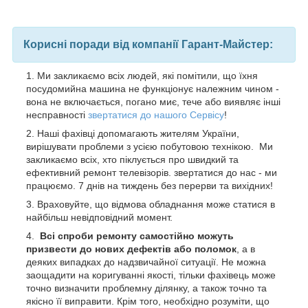
Корисні поради від компанії Гарант-Майстер:
Ми закликаємо всіх людей, які помітили, що їхня
посудомийна машина не функціонує належним чином -
вона не включається, погано миє, тече або виявляє інші
несправності
звертатися до нашого Сервісу
!
Наші фахівці допомагають жителям України,
вирішувати проблеми з усією побутовою технікою. Ми
закликаємо всіх, хто піклується про швидкий та
ефективний ремонт телевізорів. звертатися до нас - ми
працюємо. 7 днів на тиждень без перерви та вихідних!
Враховуйте, що відмова обладнання може статися в
найбільш невідповідний момент.
Всі спроби ремонту самостійно можуть
призвести до нових дефектів або поломок
, а в
деяких випадках до надзвичайної ситуації. Не можна
заощадити на коригуванні якості, тільки фахівець може
точно визначити проблемну ділянку, а також точно та
якісно її виправити. Крім того, необхідно розуміти, що