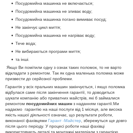
Посудомийна машинка не включається;
Посудомийна машинка не зливає воду;
Посудомийна машинка погано вимиває посуд;
Не закінчує цикл миття;
Посудомийна машинка не нагріває воду;
Тече вода;
Не вибираються програми миття;
та інші.
Якщо Ви помітили одну з ознак таких поломок, то не варто
відкладати з ремонтом. Так як одна маленька поломка може
призвести до серйозної проблеми.
Гарантія у всіх пральних машин закінчується, і якщо поломка
відбулася саме після закінчення гарантії, то доводиться
шукати компанію або приватних майстрів, які б займалися
ремонтом
посудомийних машин
з наданням гарантії.Ми
надаємо гарантію на наші послуги від 1 місяця, але висока
якість нашої діяльності означає, що результати роботи,
виконаної фахівцями
Гарант -Майстер
, збережуться ще довго
після цього періоду. У процесі роботи наші фахівці
використовують деталі та монтажні матеріали з гарантією