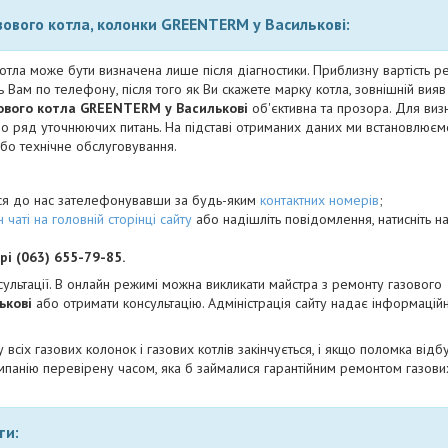
зового котла, колонки GREENTERM у Василькові:
отла може бути визначена лише після діагностики. Приблизну вартість ре
 Вам по телефону, після того як Ви скажете марку котла, зовнішній вияв
ового котла
GREENTERM
у
Василькові
об'єктивна та прозора. Для ви
мо ряд уточнюючих питань. На підставі отриманих даних ми встановлюємо
або технічне обслуговування.
ися до нас зателефонувавши за будь-яким
контактних номерів
;
 чаті на головній сторінці сайту
або надішліть повідомлення, натисніть н
рі (063) 655-79-85.
сультації. В онлайн режимі можна викликати майстра з ремонту газового
ькові
або отримати консультацію. Адміністрація сайту надає інформаційн
у всіх газових колонок і газових котлів закінчується, і якщо поломка відб
омпанію перевірену часом, яка б займалися гарантійним ремонтом газових
ти: