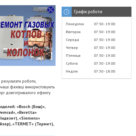
Графік роботи
Понеділок
07:30
19:00
Вівторок
07:30
19:00
Середа
07:30
19:00
Четвер
07:30
19:00
Пʼятниця
07:30
19:00
Субота
07:30
19:00
Неділя
07:30
18:00
 результати роботи,
 наші фахівці використовують
фері довготривалого ефекту
оделей: «Bosch (Бош)»,
«Demrad», «Beretta»
 (Індезит), «Siemens»
(Кайзер), «TERMET» (Термет),