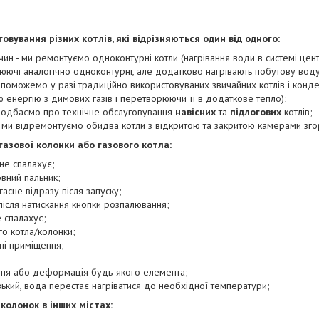
вування різних котлів, які відрізняються один від одного:
чин - ми ремонтуємо одноконтурні котли (нагрівання води в системі цен
юючі аналогічно одноконтурні, але додатково нагрівають побутову воду
поможемо у разі традиційно використовуваних звичайних котлів і конд
 енергію з димових газів і перетворюючи її в додаткове тепло);
 подбаємо про технічне обслуговування
навісних
та
підлогових
котлів;
- ми відремонтуємо обидва котли з відкритою та закритою камерами зго
газової колонки або газового котла:
не спалахує;
овний пальник;
гасне відразу після запуску;
після натискання кнопки розпалювання;
е спалахує;
го котла/колонки;
ні приміщення;
;
ння або деформація будь-якого елемента;
зький, вода перестає нагріватися до необхідної температури;
колонок в інших містах: