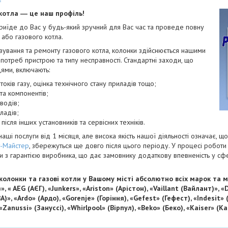
 котла ― це наш профіль!
риїде до Вас у будь-який зручний для Вас час та проведе повну
 або газового котла.
вування та ремонту газового котла, колонки здійснюється нашими
 потреб пристрою та типу несправності. Стандартні заходи, що
ями, включають:
токів газу, оцінка технічного стану приладів тощо;
та компонентів;
водів;
ладів;
ісля інших установників та сервісних техніків.
і послуги від 1 місяця, але висока якість нашої діяльності означає, що
т-Майстер
, збережуться ще довго після цього періоду. У процесі роботи
ли з гарантією виробника, що дає замовнику додаткову впевненість у с
олонки та газові котли у Вашому місті абсолютно всіх марок та м
, « AEG (АЄГ), «Junkers», «Ariston» (Арістон), «Vaillant (Вайлант)», 
)», «Ardo» (Ардо), «Gorenje» (Горіння), «Gefest» (Гефест), «Indesit»
 «Zanussi» (Зануссі), «Whirlpool» (Вірпул), «Beko» (Беко), «Kaiser» 