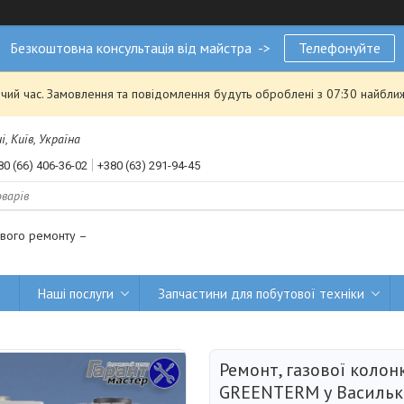
Безкоштовна консультація від майстра ->
Телефонуйте
чий час. Замовлення та повідомлення будуть оброблені з 07:30 найближ
, Київ, Україна
80 (66) 406-36-02
+380 (63) 291-94-45
ового ремонту –
и
Наші послуги
Запчастини для побутової техніки
Ремонт, газової колон
GREENTERM у Васильк