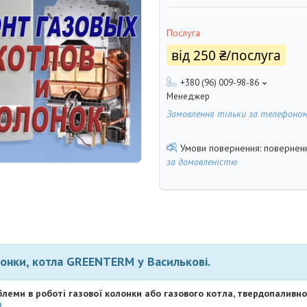
Послуга
від
250 ₴/послуга
+380 (96) 009-98-86
Менеджер
Замовлення тільки за телефоно
поверненн
за домовленістю
лонки, котла
GREENTERM
у
Василькові
.
еми в роботі газової колонки або газового котла, твердопаливно
!