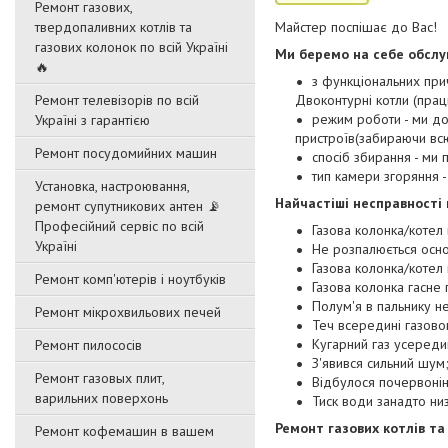
Ремонт газових,
твердопаливних котлів та
Майстер поспішає до Вас!
газових колонок по всій Україні
Ми беремо на себе обслуго
🔥
з функціональних при
Ремонт телевізорів по всій
Двоконтурні котли (прац
режим роботи - ми до
Україні з гарантією
пристроїв(забираючи всю
Ремонт посудомийних машин
спосіб збирання - ми
тип камери згоряння 
Установка, настроювання,
Найчастіші несправності 
ремонт супутникових антен 📡
Професійний сервіс по всій
Газова колонка/котел 
Україні
Не розпалюється осн
Газова колонка/котел 
Ремонт комп'ютерів і ноутбуків
Газова колонка гасне 
Полум'я в пальнику н
Ремонт мікрохвильових печей
Теч всередині газово
Кугарний газ усереди
Ремонт пилососів
З'явився сильний шум
Ремонт газовых плит,
Відбулося почервоні
варильних поверхонь
Тиск води занадто ни
Ремонт газових котлів та 
Ремонт кофемашин в вашем