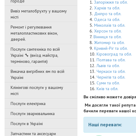
городе
Запоріжжя та обл.
Харків та обл.
Вивіз металобрухту у вашому
Дніпро та обл.
місті
Одеса та обл.
Миколаїв та обл.
Ремонт і регулювання
Херсон та обл.
металопластикових вікон,
Вінниця та обл.
дверей.
Житомир та обл.
Кривий-Ріг та обл.
Послуги сантехніка по всій
Кіровоград та обл.
Україні 🔧 (виїзд майстра,
Полтава та обл.
терміново, гарантія)
Львів та обл.
Викачка вигрібних ям по всій
Черкаси та обл.
Чернігів та обл.
Україні
Суми та обл.
Клінінгові послуги у вашому
Київ та обл.
місті
Ви сміливо можете довір
Послуги електрика
Ми досягли такої репутац
бачили переваги нашої ко
Послуги зварювальника
Послуги в Україні
Наші переваги:
Запчастини та аксесуари