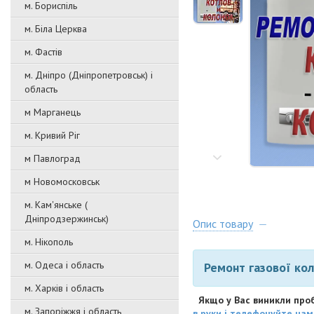
м. Бориспіль
м. Біла Церква
м. Фастів
м. Дніпро (Дніпропетровськ) і
область
м Марганець
м. Кривий Ріг
м Павлоград
м Новомосковськ
м. Кам'янське (
Дніпродзержинськ)
Опис товару
м. Нікополь
м. Одеса і область
Ремонт газової ко
м. Харків і область
Якщо у Вас виникли пробл
м. Запоріжжя і область
в руки і телефонуйте нам