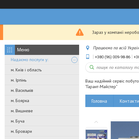
Зараз у компанії неробо
Працюємо по всій Україні
+380 (96) 009-98-86
+3
Надаємо послуги у:
м. Київ і область
м. Ірпінь
Ваш надійний сервіс побут
"Гарант-Майстер"
м. Васильків
м. Боярка
Головна
Контакт
м. Вишневе
м. Буча
м. Бровари