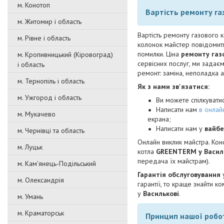
м. Конотоп
Вартість ремонту га
м. Житомир і область
Вартість ремонту газового к
м. Рівне і область
колонок майстер повідомить
помилки. Ціна
ремонту газ
м. Кропивницький (Кіровоград)
сервісних послуг, ми задає
і область
ремонт: заміна, неполадка 
м. Тернопіль і область
Як з нами зв'язатися:
м. Ужгород і область
Ви можете спілкуват
Написати нам
в онлайн
м. Мукачево
екрана;
Написати нам у
вайбе
м. Чернівці та область
Онлайн виклик майстра. Кон
м. Луцьк
котла
GREENTERM
у
Васил
передача їх майстрам).
м. Кам'янець-Подільський
Гарантія обслуговування
м. Олександрія
гарантії, то краще знайти к
у
Василькові
.
м. Умань
м. Краматорськ
Принцип нашої робо