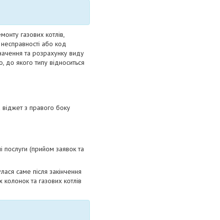
монту газових котлів,
 несправності або код
значення та розрахунку виду
, до якого типу відноситься
а віджет з правого боку
і послуги (прийом заявок та
улася саме після закінчення
 колонок та газових котлів