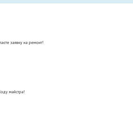
аєте заявку на ремонт!
їзду майстра!