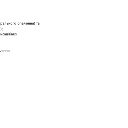
трального опалення) та
);
енсаційних
ряння.