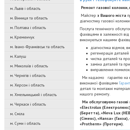
Ремонт газової колонки,
м. Львів і область
Майстер
з Вашого міста
п
м. Вінниця та область
діагностику газової колонки
м. Полтава і область
Послуга технічного обслуго
фахівцями в залежності від
м. Кременчук
виконуються нашими фахівц
м. Івано-Франківськ та область
діагностика відмов, ви
регенерація деталей 
м. Калуш
чистка деталей та про
заміна деталей та при
м. Миколаїв і область
виправлення помилок п
м. Чернігів і область
Ми надаємо гарантію на наш
виконаної фахівцями
Гаран
м. Херсон і область
деталі та монтажні матеріа
нашого ремонту.
м. Хмельницький і область
Ми обслуговуємо газові к
м. Черкаси і область
«Electrolux (Електролюкс)»
(Беретта), «Neva Lux (НЕВА
м. Сміла
(Сіменс), «Hansa» (Ганза),
м. Суми і область
«Protherm» (Протерм).