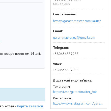
Менеджер
https://garant-master.com.ua/ua/
garantmaster.ua@gmail.com
м
я товару протягом 14 днів
+380636557985
+380636557985
Телеграмм
https://t.me/garantmaster_bot
Инстаграмм
https://www.instagram.com/garantmaster.ua/
го котла -
беріть телефон