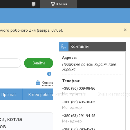
Кошик
чого робочого дня (завтра, 07.08).
Контакти
Знайти
Працюємо по всій Україні, Київ,
Україна
Кошик
+380 (96) 009-98-86
Менеджер
Про нас
Відео роботи наших майстрів
Вивіз металобру
+380 (66) 406-36-02
Менеджер
+380 (63) 291-94-45
ки, котла
Менеджер
ові
+380 (56) 790-45-17