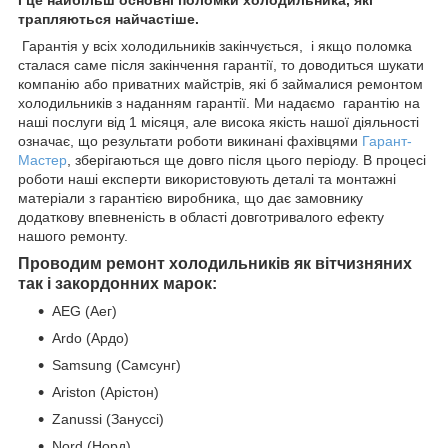
І це найбільш основні поломки холодильника, які
трапляються найчастіше.
Гарантія у всіх холодильників закінчується, і якщо поломка
сталася саме після закінчення гарантії, то доводиться шукати
компанію або приватних майстрів, які б займалися ремонтом
холодильників з наданням гарантії. Ми надаємо гарантію на
наші послуги від 1 місяця, але висока якість нашої діяльності
означає, що результати роботи викинані фахівцями
Гарант-
Мастер
, зберігаються ще довго після цього періоду. В процесі
роботи наші експерти використовують деталі та монтажні
матеріали з гарантією виробника, що дає замовнику
додаткову впевненість в області довготривалого ефекту
нашого ремонту.
Проводим ремонт холодильників як вітчизняних
так і закордонних марок:
AEG (Аег)
Ardo (Ардо)
Samsung (Самсунг)
Ariston (Арістон)
Zanussi (Зануссі)
Nord (Норд)