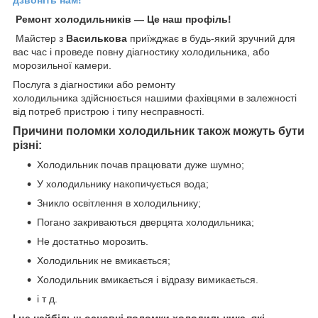
дзвоніть нам!
Ремонт холодильників ― Це наш профіль!
Майстер з
Василькова
приїжджає в будь-який зручний для
вас час і проведе повну діагностику холодильника, або
морозильної камери.
Послуга з діагностики або ремонту
холодильника здійснюється нашими фахівцями в залежності
від потреб пристрою і типу несправності.
Причини поломки холодильник також можуть бути
різні:
Холодильник почав працювати дуже шумно;
У холодильнику накопичується вода;
Зникло освітлення в холодильнику;
Погано закриваються дверцята холодильника;
Не достатньо морозить.
Холодильник не вмикається;
Холодильник вмикається і відразу вимикається.
і т д.