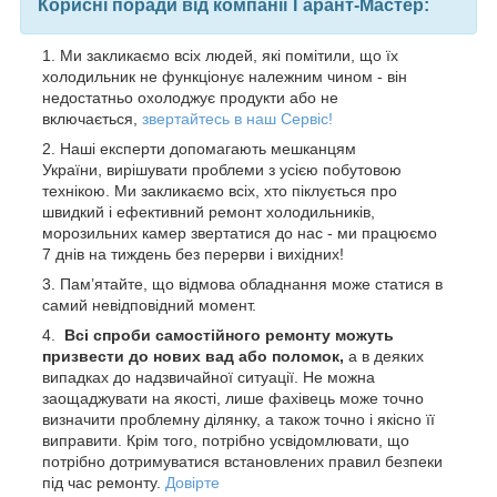
Корисні поради від компанії Гарант-Мастер:
Ми закликаємо всіх людей, які помітили, що їх
холодильник не функціонує належним чином - він
недостатньо охолоджує продукти або не
включається,
з
вертайтесь в наш Сервіс!
Наші експерти допомагають мешканцям
України, вирішувати проблеми з усією побутовою
технікою. Ми закликаємо всіх, хто піклується про
швидкий і ефективний ремонт холодильників,
морозильних камер звертатися до нас - ми працюємо
7 днів на тиждень без перерви і вихідних!
Пам’ятайте, що відмова обладнання може статися в
самий невідповідний момент.
Всі спроби самостійного ремонту можуть
призвести до нових вад або поломок,
а в деяких
випадках до надзвичайної ситуації. Не можна
заощаджувати на якості, лише фахівець може точно
визначити проблемну ділянку, а також точно і якісно її
виправити. Крім того, потрібно усвідомлювати, що
потрібно дотримуватися встановлених правил безпеки
під час ремонту.
Довірте