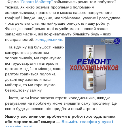
Фірма
"Гарант Майстер"
займаючись ремонтом побутової
техніки, як ніхто розуміє проблему з поломаним
холодильником, працюючи в межах вашого напруженого
графіку! Швидке, надійне, кваліфіковане, уважне і розсудливе
- ось декілька слів, які найкраще описують нашу роботу.
Фахівці з нашої ремонтної служби мають повний запас
запасних частин, які покриватимуть більшість будь - яких
несправностей.
холодильників
.
На відміну від більшості наших
конкурентів з ремонтом
холодильників, ми гарантуємо
всі трудозатрати і матеріали
протягом від 1-го місяця, якщо
раптом трапиться поломка
деталі яку замінили наші
майстри, то ми гарантуємо
безкоштовну заміну.
Часто, коли існує загроза втрати холодильника, швидке
реагування на проблему може вирішити саму проблему. Це
все ж буде дешевше, ніж придбати новий агрегат.
Якщо у вас виникли проблеми в роботі холодильника
або морозильної камери ―
Візьміть телефон у руки і