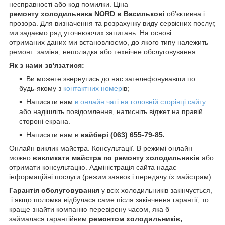
несправності або код помилки. Ціна
ремонту холодильника NORD в Василькові
об'єктивна і
прозора. Для визначення та розрахунку виду сервісних послуг,
ми задаємо ряд уточнюючих запитань. На основі
отриманих даних ми встановлюємо, до якого типу належить
ремонт: заміна, неполадка або технічне обслуговування.
Як з нами зв'язатися:
Ви можете звернутись до нас зателефонувавши по
будь-якому з
контактних номер
ів;
Написати нам
в онлайн чаті на головній сторінці сайту
або надішліть повідомлення, натисніть віджет на правій
стороні екрана.
Написати нам в
вайбері (063) 655-79-85.
Онлайн виклик майстра. Консультації. В режимі онлайн
можно
викликати майстра по ремонту холодильників
або
отримати консультацію. Адміністрація сайта надає
інформаційні послуги (режим заявок і передачу їх майстрам).
Гарантія обслуговування
у всіх холодильників закінчується,
і якщо поломка відбулася саме після закінчення гарантії, то
краще знайти компанію перевірену часом, яка б
займалася гарантійним
ремонтом холодильників,