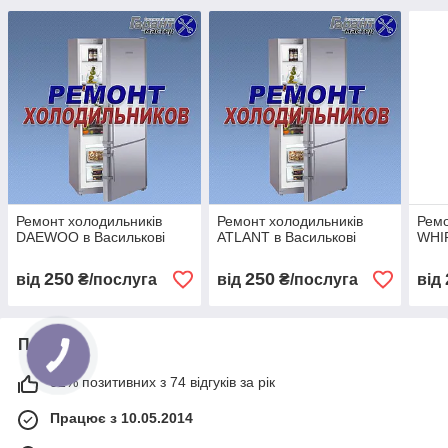
Ремонт холодильників
Ремонт холодильників
Ремо
DAEWOO в Василькові
ATLANT в Василькові
WHIR
250
250
від
₴/послуга
від
₴/послуга
від
Про нас
92% позитивних з 74 відгуків за рік
Працює з 10.05.2014