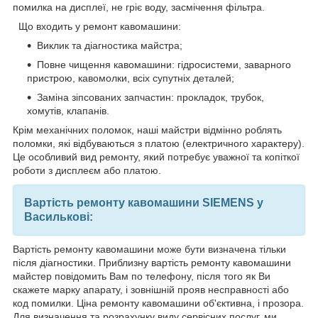
помилка на дисплеї, не гріє воду, засмічення фільтра.
Що входить у ремонт кавомашини:
Виклик та діагностика майстра;
Повне чищення кавомашини: гідросистеми, заварного
пристрою, кавомолки, всіх супутніх деталей;
Заміна зіпсованих запчастин: прокладок, трубок,
хомутів, клапанів.
Крім механічних поломок, наші майстри відмінно роблять
поломки, які відбуваються з платою (електричного характеру).
Це особливий вид ремонту, який потребує уважної та копіткої
роботи з дисплеєм або платою.
Вартість ремонту кавомашини SIEMENS у
Василькові:
Вартість ремонту кавомашини може бути визначена тільки
після діагностики. Приблизну вартість ремонту кавомашини
майстер повідомить Вам по телефону, після того як Ви
скажете марку апарату, і зовнішній прояв несправності або
код помилки. Ціна ремонту кавомашини об'єктивна, і прозора.
Для визначення та розрахунку виду сервісних послуг, ми