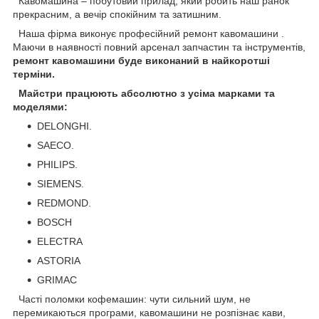
Кавомашина – побутовий прилад, який робить наш ранок
прекрасним, а вечір спокійним та затишним.
Наша фірма виконує професійний ремонт кавомашини .
Маючи в наявності повний арсенал запчастин та інструментів,
ремонт кавомашини буде виконаний в найкоротші
терміни.
Майстри працюють абсолютно з усіма марками та
моделями:
DELONGHI.
SAECO.
PHILIPS.
SIEMENS.
REDMOND.
BOSCH
ELECTRA
ASTORIA
GRIMAC
Часті поломки кофемашин: чути сильний шум, не
перемикаються програми, кавомашини не розпізнає кави,