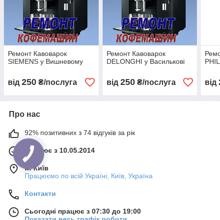
Ремонт Кавоварок
Ремонт Кавоварок
Ремо
SIEMENS у Вишневому
DELONGHI у Василькові
PHIL
250
250
від
₴/послуга
від
₴/послуга
від
Про нас
92% позитивних з 74 відгуків за рік
Працює з 10.05.2014
м. Київ
Працюємо по всій Україні, Київ, Україна
Контакти
Сьогодні працює з 07:30 до 19:00
Показати весь графік роботи