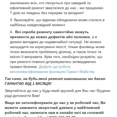
закликаємо всіх, хто піклується про швидкий та
ефективний ремонт звертатися до нас - ми працюємо.
7 днів на тиждень без перерви та вихідних!
Враховуйте, що відмова обладнання може статися в
найбільш невідповідний момент.
Всі спроби ремонту самостійно можуть
призвести до нових дефектів або поломок
, а в
деяких випадках до надзвичайної ситуації. Не можна
заощадити на коригуванні якості, тільки фахівець може
точно визначити проблемну ділянку, а також точно та
якісно її виправити. Крім того, необхідно розуміти, що
при ремонті повинні дотримуватись затверджених
правил безпеки.
Довірте цю роботу
висококваліфікованим фахівцям Гарант-Майстер
Так само, на будь-який ремонт кавомашини ми даємо
ГАРАНТІЮ ВІД 1 МІСЯЦЯ!
Звертайтеся до нас у будь-який зручний для Вас час !Будемо
раді допомогти Вам!
Якщо ви зателефонували до нас у не робочий час, Ви
можете замовити зворотний дзвінок у найближчий
робочий час, написати нам в онлайн чаті на головній