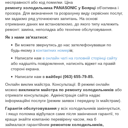
несправності або код помилки. Ціна
ремонту холодильника PANASONIC у Боярці
об'єктивна і
прозора. Для визначення та розрахунку виду сервісних послуг,
ми задаємо ряд уточнюючих запитань. На основі
отриманих даних ми встановлюємо, до якого типу належить
ремонт: заміна, неполадка або технічне обслуговування.
Як з нами зв'язатися:
Ви можете звернутись до нас зателефонувавши по
будь-якому з
контактних номер
ів;
Написати нам
в онлайн чаті на головній сторінці сайту
або надішліть повідомлення, натисніть віджет на правій
стороні екрана.
Написати нам в
вайбері (063) 655-79-85.
Онлайн виклик майстра. Консультації. В режимі онлайн
можно
викликати майстра по ремонту холодильників
або
отримати консультацію. Адміністрація сайта надає
інформаційні послуги (режим заявок і передачу їх майстрам).
Гарантія обслуговування
у всіх холодильників закінчується,
і якщо поломка відбулася саме після закінчення гарантії, то
краще знайти компанію перевірену часом, яка б
займалася гарантійним
ремонтом холодильників,