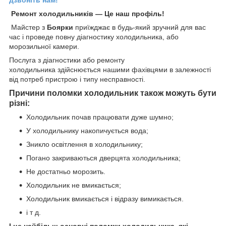
дзвоніть нам!
Ремонт холодильників ― Це наш профіль!
Майстер з
Боярки
приїжджає в будь-який зручний для вас
час і проведе повну діагностику холодильника, або
морозильної камери.
Послуга з діагностики або ремонту
холодильника здійснюється нашими фахівцями в залежності
від потреб пристрою і типу несправності.
Причини поломки холодильник також можуть бути
різні:
Холодильник почав працювати дуже шумно;
У холодильнику накопичується вода;
Зникло освітлення в холодильнику;
Погано закриваються дверцята холодильника;
Не достатньо морозить.
Холодильник не вмикається;
Холодильник вмикається і відразу вимикається.
і т д.