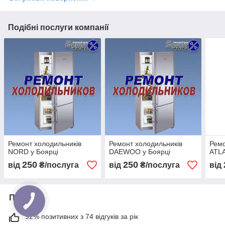
Подібні послуги компанії
Ремонт холодильників
Ремонт холодильників
Ремо
NORD у Боярці
DAEWOO у Боярці
ATLA
250
250
від
₴/послуга
від
₴/послуга
від
Про нас
92% позитивних з 74 відгуків за рік