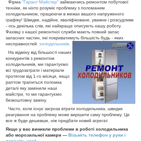
Фірма
"Гарант Майстер"
займаючись ремонтом побутової
техніки, як ніхто розуміє проблему з поломаним
холодильником, працюючи в межах вашого напруженого
графіку! Швидке, надійне, кваліфіковане, уважне і розсудливе
- ось декілька слів, які найкраще описують нашу роботу.
Фахівці з нашої ремонтної служби мають повний запас
запасних частин, які покриватимуть більшість будь - яких
несправностей.
холодильників
.
На відміну від більшості наших
конкурентів з ремонтом
холодильників, ми гарантуємо
всі трудозатрати і матеріали
протягом від 1-го місяця, якщо
раптом трапиться поломка
деталі яку замінили наші
майстри, то ми гарантуємо
безкоштовну заміну.
Часто, коли існує загроза втрати холодильника, швидке
реагування на проблему може вирішити саму проблему. Це
все ж буде дешевше, ніж придбати новий агрегат.
Якщо у вас виникли проблеми в роботі холодильника
або морозильної камери ―
Візьміть телефон у руки і