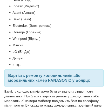
Indesit (Индезит)
Atlant (Атлант)
Beko (Беко)
Electrolux (Электролюкс)
Gorenje (Горение)
Whirlpool (Вірпул)
Мінськ
LG (Ел Джі)
Дніпро
и тд..
Вартість ремонту холодильників або
морозильних камер PANASONIC у Боярці:
холодильників може бути визначена лише після
Вартість
діагностики. Приблизна вартість ремонту холодильника або
морозильної камери майстер повідомить Вам по телефону,
після того як Ви скажете марку холодильника, зовнішній вияв