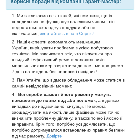
Корисні поради від компанії Гарант-Мастер:
Ми закликаємо всіх людей, які помітили, що їх
холодильник не функціонує належним чином - він
недостатньо охолоджує продукти або не
включається,
з
вертайтесь в наш Сервіс!
Наші експерти допомагають мешканцям
України, вирішувати проблеми з усією побутовою
технікою. Ми закликаємо всіх, хто піклується про
швидкий і ефективний ремонт холодильників,
морозильних камер звертатися до нас - ми працюємо
7 днів на тиждень без перерви і вихідних!
Пам’ятайте, що відмова обладнання може статися в
самий невідповідний момент.
Всі спроби самостійного ремонту можуть
призвести до нових вад або поломок,
а в деяких
випадках до надзвичайної ситуації. Не можна
заощаджувати на якості, лише фахівець може точно
визначити проблемну ділянку, а також точно і якісно її
виправити. Крім того, потрібно усвідомлювати, що
потрібно дотримуватися встановлених правил безпеки
під час ремонту.
Довірте