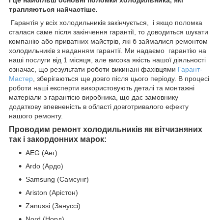
І це найбільш основні поломки холодильника, які
трапляються найчастіше.
Гарантія у всіх холодильників закінчується, і якщо поломка
сталася саме після закінчення гарантії, то доводиться шукати
компанію або приватних майстрів, які б займалися ремонтом
холодильників з наданням гарантії. Ми надаємо гарантію на
наші послуги від 1 місяця, але висока якість нашої діяльності
означає, що результати роботи викинані фахівцями
Гарант-
Мастер
, зберігаються ще довго після цього періоду. В процесі
роботи наші експерти використовують деталі та монтажні
матеріали з гарантією виробника, що дає замовнику
додаткову впевненість в області довготривалого ефекту
нашого ремонту.
Проводим ремонт холодильників як вітчизняних
так і закордонних марок:
AEG (Аег)
Ardo (Ардо)
Samsung (Самсунг)
Ariston (Арістон)
Zanussi (Зануссі)
Nord (Норд)