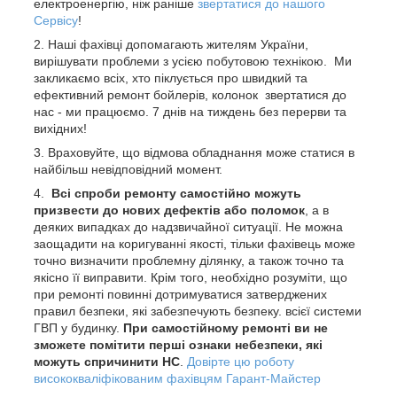
електроенергію, ніж раніше
звертатися до нашого
Сервісу
!
Наші фахівці допомагають жителям України,
вирішувати проблеми з усією побутовою технікою. Ми
закликаємо всіх, хто піклується про швидкий та
ефективний ремонт бойлерів, колонок звертатися до
нас - ми працюємо. 7 днів на тиждень без перерви та
вихідних!
Враховуйте, що відмова обладнання може статися в
найбільш невідповідний момент.
Всі спроби ремонту самостійно можуть
призвести до нових дефектів або поломок
, а в
деяких випадках до надзвичайної ситуації. Не можна
заощадити на коригуванні якості, тільки фахівець може
точно визначити проблемну ділянку, а також точно та
якісно її виправити. Крім того, необхідно розуміти, що
при ремонті повинні дотримуватися затверджених
правил безпеки, які забезпечують безпеку. всієї системи
ГВП у будинку.
При самостійному ремонті ви не
зможете помітити перші ознаки небезпеки, які
можуть спричинити НС
.
Довірте цю роботу
висококваліфікованим фахівцям Гарант-Майстер