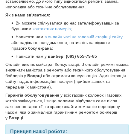
встановлюємо, до якого типу відноситься ремонт: заміна,
неполадка або технічне обслуговування.
Як з нами зв'язатися:
Ви можете спілкуватися до нас зателефонувавши за
будь-яким
контактних номерів
;
Написати нам
в онлайн чаті на головній сторінці сайту
або надішліть повідомлення, натисніть на віджет з
правого боку екрана;
Написати нам у
вайбері (063) 655-79-85
Онлайн виклик майстра. Консультації. В онлайн режимі можна
викликати майстра з ремонту або технічного обслуговування
бойлерів у
Боярці
або отримати консультацію. Адміністрація
сайту надає інформаційні послуги (прийом заявок та
передача їх майстрам).
Гарантія обслуговування
у всіх газових колонок і газових
котлів закінчується, і якщо поломка відбулася саме після
закінчення гарантії, то краще знайти компанію перевірену
часом, яка б займалися гарантійним ремонтом бойлерів
у
Боярці
.
Принцип нашої роботи: