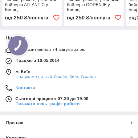
бойлерів ATLANTIC у
бойлерів GORENJE у
бой
Боярці
Боярці
Бояр
250
250
від
₴/послуга
від
₴/послуга
від
Про нас
92% позитивних з 74 відгуків за рік
Працює з 10.05.2014
м. Київ
Працюємо по всій Україні, Київ, Україна
Контакти
Сьогодні працює з 07:30 до 19:00
Показати весь графік роботи
Про нас
Контакти