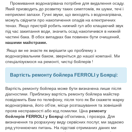
Промивання водонагрівача потрібне для видалення осаду.
Який призводить до розвитку таких симптомів, як шуми, течі і
неприємні запахи. Гучні звуки, що виходять з водонагрівача,
можуть свідчити про накопичення опадів на електричних
тенах. Якщо пристрій робить нижчий гул або клацаючий звук
під час закипання води, значить осад накопичився в нижній
частині бака. В обох випадках бак повинен бути очищений,
нашими майстрами.
Якщо ви не знаєте як вирішити цю проблему з
водонагрівальним баком, зверніться до нашої компанії. Ми
спеціалізуємося на ремонті, чистці бойлерів !
Вартість ремонту бойлера FERROLI у Боярці:
Вартість ремонту бойлера може бути визначена лише після
діагностики. Приблизну вартість ремонту бойлера майстер
повідомить Вам по телефону, після того як Ви скажете марку
водонагрівача, його об'єм, місце розташування та зовнішній
прояв несправності або код помилки. Ціна
ремонту
бойлерів FERROLI у Боярці
об'єктивна, і прозора. Для
визначення та розрахунку виду сервісних послуг, ми задаємо
ряд уточнюючих питань. На підставі отриманих даних ми