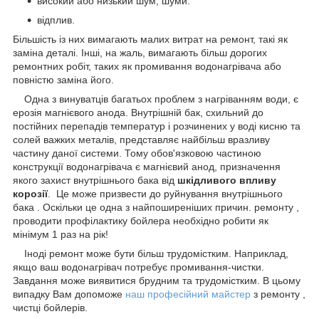
високий або низький шум, шуми:
відплив.
Більшість із них вимагають малих витрат на ремонт, такі як
заміна деталі. Інші, на жаль, вимагають більш дорогих
ремонтних робіт, таких як промивання водонагрівача або
повністю заміна його.
Одна з винуватців багатьох проблем з нагріванням води, є
ерозія магнієвого анода. Внутрішній бак, схильний до
постійних перепадів температур і розчинених у воді кисню та
солей важких металів, представляє найбільш вразливу
частину даної системи. Тому обов'язковою частиною
конструкції водонагрівача є магнієвий анод, призначення
якого захист внутрішнього бака від
шкідливого впливу
корозії
. Це може призвести до руйнування внутрішнього
бака . Оскільки це одна з найпоширеніших причин. ремонту ,
проводити профілактику бойлера необхідно робити як
мінімум 1 раз на рік!
Іноді ремонт може бути більш трудомістким. Наприклад,
якщо ваш водонагрівач потребує промивання-чистки.
Завдання може виявитися брудним та трудомістким. В цьому
випадку Вам допоможе
наш професійний майстер
з ремонту ,
чистці бойлерів.