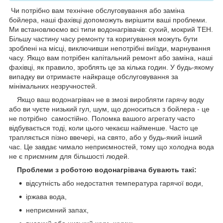
Чи потрібно вам технічне обслуговування або заміна
бойлера, наші фахівці допоможуть вирішити ваші проблеми.
Ми встановлюємо всі типи водонагрівачів: сухий, мокрий ТЕН.
Більшу частину часу ремонту та коригування можуть бути
зроблені на місці, виключивши непотрібні виїзди, марнування
часу. Якщо вам потрібен капітальний ремонт або заміна, наші
фахівці, як правило, зроблять це за кілька годин. У будь-якому
випадку ви отримаєте найкраще обслуговування за
мінімальних незручностей.
Якщо ваш водонагрівач не в змозі виробляти гарячу воду
або ви чуєте низький гул, шум, що доноситься з бойлера - це
не потрібно самостійно. Поломка вашого агрегату часто
відбувається тоді, коли цього чекаєш найменше. Часто це
трапляється пізно ввечері, на свято, або у будь-який інший
час. Це завдає чимало неприємностей, тому що холодна вода
не є приємним для більшості людей.
Проблеми з роботою водонагрівача бувають такі:
відсутність або недостатня температура гарячої води,
іржава вода,
неприємний запах,