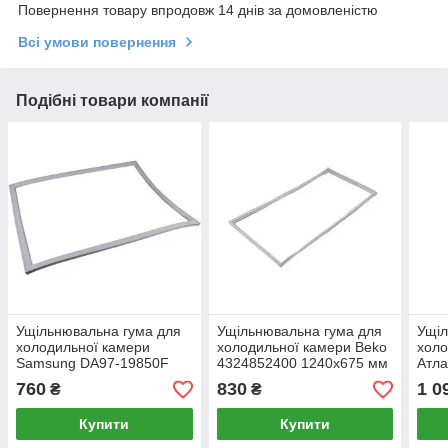
Повернення товару впродовж 14 днів за домовленістю
Всі умови повернення
Подібні товари компанії
Ущільнювальна гума для
Ущільнювальна гума для
Ущіл
холодильної камери
холодильної камери Beko
холо
Samsung DA97-19850F
4324852400 1240x675 мм
Атла
720x560 мм
106
760
830
1 0
₴
₴
Купити
Купити