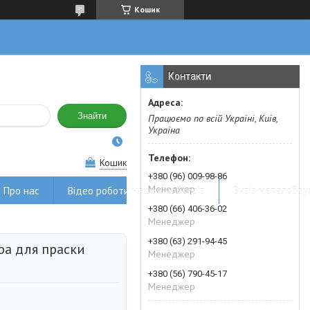
Кошик
Контакти
Знайти
Працюємо по всій Україні, Київ,
Україна
Кошик
+380 (96) 009-98-86
Менеджер
Про нас
Відео роботи наших майстрів
Вивіз металобру
+380 (66) 406-36-02
Менеджер
+380 (63) 291-94-45
ра для праски
Менеджер
+380 (56) 790-45-17
Менеджер