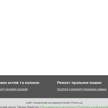
вих котлів та колонок
Ремонт пральних машин
нту газових казанів
послуги з ремонту пральних машин
Сайт створений на маркетплейсі
Prom.ua
Сервісний центр "Гарант-Майстер |
Поскаржитися на контент
|
Політика конфіденцій