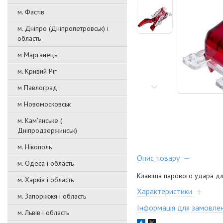
м. Фастів
м. Дніпро (Дніпропетровськ) і
область
м Марганець
м. Кривий Ріг
м Павлоград
м Новомосковськ
м. Кам'янське (
Дніпродзержинськ)
м. Нікополь
Опис товару
м. Одеса і область
Клавіша парового удара дл
м. Харків і область
Характеристики
м. Запоріжжя і область
Інформація для замовле
м. Львів і область