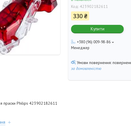
Код:
423902182611
330 ₴
Купити
+380 (96) 009-98-86
Менеджер
поверненн
за домовленістю
я праски Philips 423902182611
ння