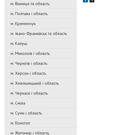
м. Вінниця та область
м. Полтава і область
м. Кременчук
м. Івано-Франківськ та область
м. Калуш
м. Миколаїв і область
м. Чернігів і область
м. Херсон і область
м. Хмельницький і область
м. Черкаси і область
м. Сміла
м. Суми і область
м. Конотоп
м. Житомир і область