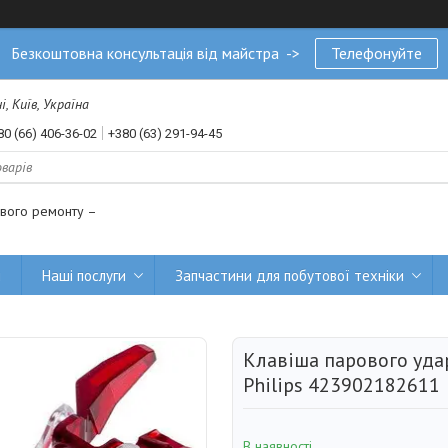
Безкоштовна консультація від майстра ->
Телефонуйте
, Київ, Україна
80 (66) 406-36-02
+380 (63) 291-94-45
ового ремонту –
и
Наші послуги
Запчастини для побутової техніки
Клавіша парового уда
Philips 423902182611
В наявності