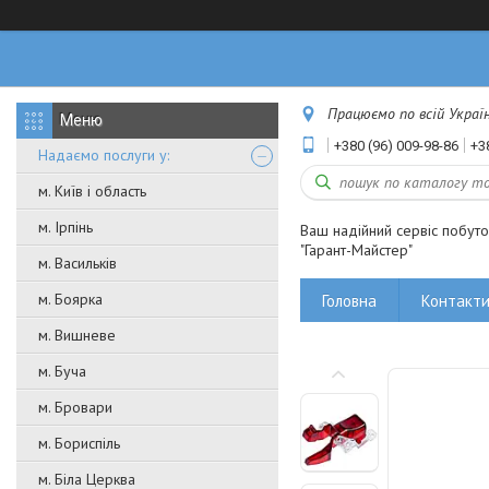
Працюємо по всій Україні
+380 (96) 009-98-86
+3
Надаємо послуги у:
м. Київ і область
м. Ірпінь
Ваш надійний сервіс побут
"Гарант-Майстер"
м. Васильків
м. Боярка
Головна
Контакт
м. Вишневе
м. Буча
м. Бровари
м. Бориспіль
м. Біла Церква