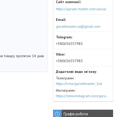
https://garant-master.com.ua/ua/
garantmaster.ua@gmail.com
+380636557985
я товару протягом 14 днів
+380636557985
Телеграмм
https://t.me/garantmaster_bot
Инстаграмм
https://www.instagram.com/garantmaster.ua/
Графік роботи