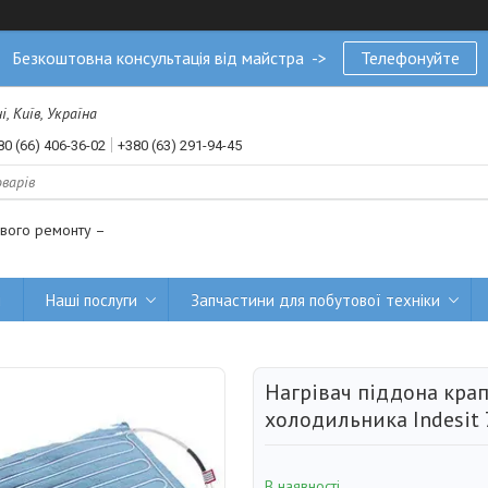
Безкоштовна консультація від майстра ->
Телефонуйте
, Київ, Україна
80 (66) 406-36-02
+380 (63) 291-94-45
ового ремонту –
и
Наші послуги
Запчастини для побутової техніки
Нагрівач піддона кра
холодильника Indesit
В наявності