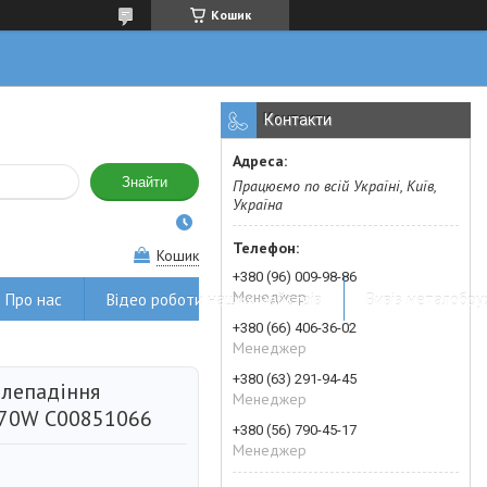
Кошик
Контакти
Знайти
Працюємо по всій Україні, Київ,
Україна
Кошик
+380 (96) 009-98-86
Менеджер
Про нас
Відео роботи наших майстрів
Вивіз металобру
+380 (66) 406-36-02
Менеджер
+380 (63) 291-94-45
плепадіння
Менеджер
 70W C00851066
+380 (56) 790-45-17
Менеджер