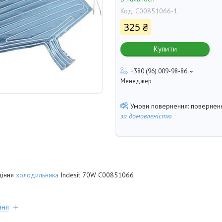
Код:
C00851066-1
325 ₴
Купити
+380 (96) 009-98-86
Менеджер
поверненн
за домовленістю
діння
холодильника
Indesit 70W C00851066
ння