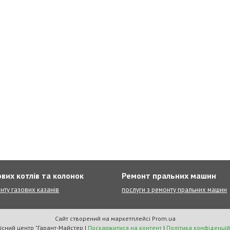
вих котлів та колонок
Ремонт пральних машин
нту газових казанів
послуги з ремонту пральних машин
Сайт створений на маркетплейсі
Prom.ua
Сервісний центр "Гарант-Майстер |
Поскаржитися на контент
|
Політика конфіденцій