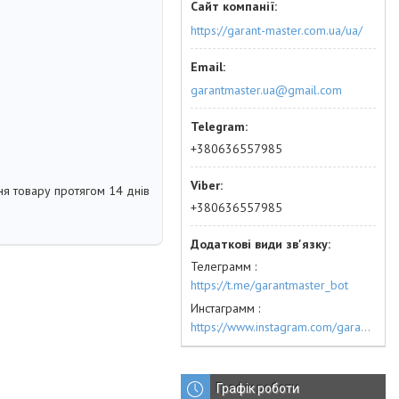
https://garant-master.com.ua/ua/
garantmaster.ua@gmail.com
+380636557985
я товару протягом 14 днів
+380636557985
Телеграмм
https://t.me/garantmaster_bot
Инстаграмм
https://www.instagram.com/garantmaster.ua/
Графік роботи