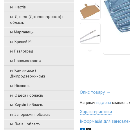
м. Фастів
м. Дніпро (Дніпропетровськ) і
область
м Марганець
м. Кривий Ріг
м Павлоград
м Новомосковськ
м. Кам'янське (
Дніпродзержинськ)
м. Нікополь
Опис товару
м. Одеса і область
Нагрівач
піддона
краплепа
м. Харків і область
Характеристики
м. Запоріжжя і область
Інформація для замовле
м. Львів і область