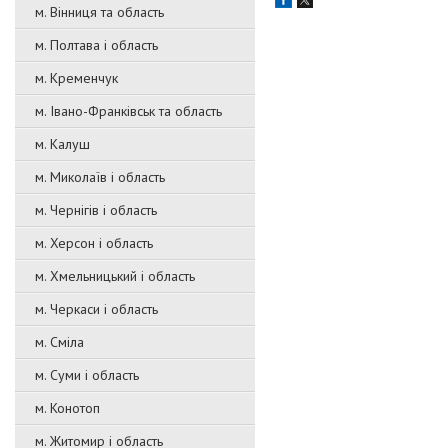
м. Вінниця та область
м. Полтава і область
м. Кременчук
м. Івано-Франківськ та область
м. Калуш
м. Миколаїв і область
м. Чернігів і область
м. Херсон і область
м. Хмельницький і область
м. Черкаси і область
м. Сміла
м. Суми і область
м. Конотоп
м. Житомир і область