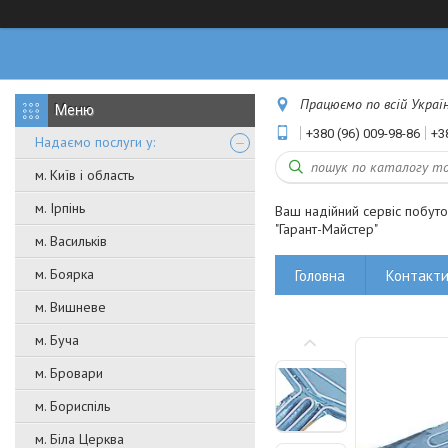
Працюємо по всій Україні
+380 (96) 009-98-86
+3
Надаємо послуги у:
м. Київ і область
м. Ірпінь
Ваш надійний сервіс побут
"Гарант-Майстер"
м. Васильків
м. Боярка
Головна
Контакт
м. Вишневе
м. Буча
м. Бровари
м. Бориспіль
м. Біла Церква