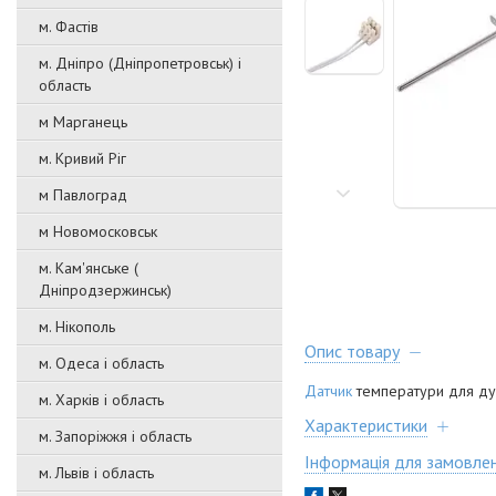
м. Фастів
м. Дніпро (Дніпропетровськ) і
область
м Марганець
м. Кривий Ріг
м Павлоград
м Новомосковськ
м. Кам'янське (
Дніпродзержинськ)
м. Нікополь
Опис товару
м. Одеса і область
Датчик
температури для д
м. Харків і область
Характеристики
м. Запоріжжя і область
Інформація для замовле
м. Львів і область