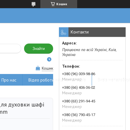
Кошик
Контакти
Знайти
Працюємо по всій Україні, Київ,
Україна
Кошик
+380 (96) 009-98-86
Менеджер
Про нас
Відео роботи наших майстрів
Вивіз металобру
+380 (66) 406-36-02
Менеджер
+380 (63) 291-94-45
ля духовки шафі
Менеджер
0mm
+380 (56) 790-45-17
Менеджер