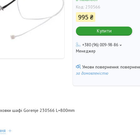
Код:
230566
995 ₴
Купити
+380 (96) 009-98-86
Менеджер
поверненн
за домовленістю
уховки шафі Gorenje 230566 L=800mm
ння