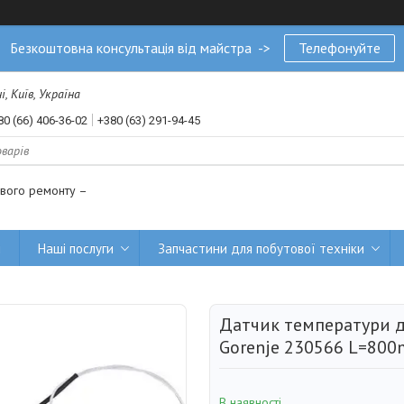
Безкоштовна консультація від майстра ->
Телефонуйте
, Київ, Україна
80 (66) 406-36-02
+380 (63) 291-94-45
ового ремонту –
и
Наші послуги
Запчастини для побутової техніки
Датчик температури д
Gorenje 230566 L=80
В наявності