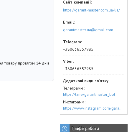
https://garant-master.com.ua/ua/
garantmaster.ua@gmail.com
+380636557985
я товару протягом 14 днів
+380636557985
Телеграмм
https://t.me/garantmaster_bot
Инстаграмм
https://www.instagram.com/garantmaster.ua/
Графік роботи