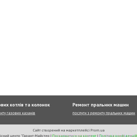
вих котлів та колонок
Ремонт пральних машин
нту газових казанів
послуги з ремонту пральних машин
Сайт створений на маркетплейсі
Prom.ua
Сервісний центр "Гарант-Майстер |
Поскаржитися на контент
|
Політика конфіденцій