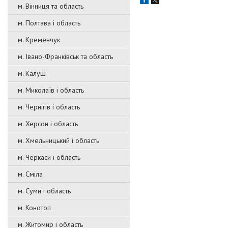
м. Вінниця та область
м. Полтава і область
м. Кременчук
м. Івано-Франківськ та область
м. Калуш
м. Миколаїв і область
м. Чернігів і область
м. Херсон і область
м. Хмельницький і область
м. Черкаси і область
м. Сміла
м. Суми і область
м. Конотоп
м. Житомир і область