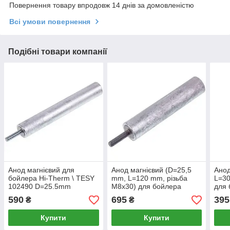
Повернення товару впродовж 14 днів за домовленістю
Всі умови повернення
Подібні товари компанії
Анод магнієвий для
Анод магнієвий (D=25,5
Анод
бойлера Hi-Therm \ TESY
mm, L=120 mm, різьба
L=30
102490 D=25.5mm
M8x30) для бойлера
для 
L=170mm, різьба M8x30
Gorenje/Tiki 269158
268
590
695
395
₴
₴
Купити
Купити