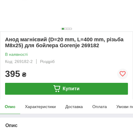
Анод магнієвий (D=20 mm, L=400 mm, різьба
M8x25) для бойлера Gorenje 269182
В наявності
Код: 269182-2
Роздріб
395
₴
Купити
Опис
Характеристики
Доставка
Оплата
Умови п
Опис